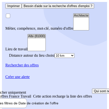
Imprimer
Besoin d'aide sur la recherche d'offres d'emploi ?
Métier, compétence, mot-clé, numéro d'offre
Lieu de travail
Distance autour du lieu choisi
Rechercher
des offres
Créer une alerte
Qui sont n
icher uniquement
 offres France Travail
Cette action recharge la liste des offres
les filtres de
Date de création
de l'offre