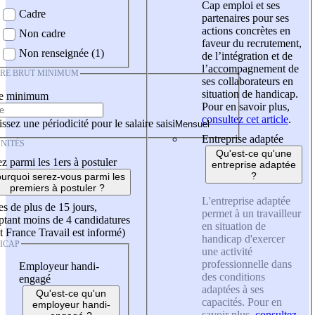
Cap emploi et ses
Cadre
partenaires pour ses
actions concrètes en
Non cadre
faveur du recrutement,
Non renseignée (1)
de l’intégration et de
l’accompagnement de
IRE BRUT MINIMUM
ses collaborateurs en
situation de handicap.
re minimum
Pour en savoir plus,
consultez cet article
.
ssez une périodicité pour le salaire saisi
Entreprise adaptée
NITÉS
Qu'est-ce qu'une
z parmi les 1ers à postuler
entreprise adaptée
?
urquoi serez-vous parmi les
premiers à postuler ?
L'entreprise adaptée
es de plus de 15 jours,
permet à un travailleur
tant moins de 4 candidatures
en situation de
t France Travail est informé)
handicap d'exercer
ICAP
une activité
professionnelle dans
Employeur handi-
des conditions
engagé
adaptées à ses
Qu'est-ce qu'un
capacités. Pour en
employeur handi-
savoir plus,
consultez