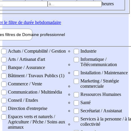
heures
er
le filtre de durée hebdomadaire
les filtres de
Domaine pro
fessionnel
ne professionel
Achats / Comptabilité / Gestion
Industrie
Arts / Artisanat d'art
Informatique /
Télécommunication
Banque / Assurance
Installation / Maintenance
Bâtiment / Travaux Publics (1)
Marketing / Stratégie
Commerce / Vente
commerciale
Communication / Multimédia
Ressources Humaines
Conseil / Etudes
Santé
Direction d'entreprise
Secrétariat / Assistanat
Espaces verts et naturels /
Services à la personne / à l
Agriculture / Pêche / Soins aux
collectivité
animaux