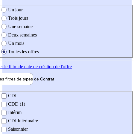
e création de l'offre
Un jour
Trois jours
Une semaine
Deux semaines
Un mois
Toutes les offres
er
le filtre de date de création de l'offre
les filtres de types de
Contrat
de contrat
CDI
CDD (1)
Intérim
CDI Intérimaire
Saisonnier