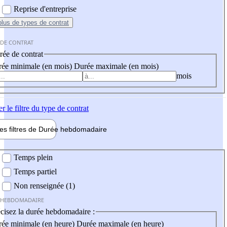
Reprise d'entreprise
plus
de types de contrat
 DE CONTRAT
ée de contrat
ée minimale (en mois)
Durée maximale (en mois)
mois
er
le filtre du type de contrat
les filtres de
Durée hebdo
madaire
 hebdomadaire
Temps plein
Temps partiel
Non renseignée (1)
 HEBDOMADAIRE
cisez la durée hebdomadaire :
ée minimale (en heure)
Durée maximale (en heure)