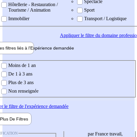
Spectacle
Hôtellerie - Restauration /
Tourisme / Animation
Sport
Immobilier
Transport / Logistique
Appliquer
le filtre du domaine professi
es filtres liés à l'
Expérience
demandée
ience demandée
Moins de 1 an
De 1 à 3 ans
Plus de 3 ans
Non renseignée
er
le filtre de l'expérience demandée
Plus De
Filtres
IFICATION
par France travail,