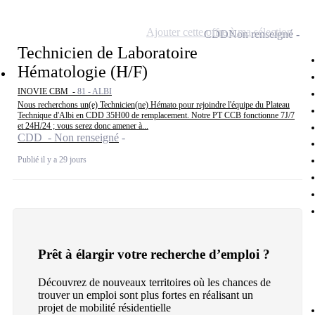
Ajouter cette offre à ma sélection
CDD
Non renseigné
Technicien de Laboratoire
Hématologie (H/F)
INOVIE CBM -
81 - ALBI
Nous recherchons un(e) Technicien(ne) Hémato pour rejoindre l'équipe du Plateau
Technique d'Albi en CDD 35H00 de remplacement. Notre PT CCB fonctionne 7J/7
et 24H/24 ; vous serez donc amener à...
CDD - Non renseigné
Publié il y a 29 jours
Prêt à élargir votre recherche d’emploi ?
Découvrez de nouveaux territoires où les chances de
trouver un emploi sont plus fortes en réalisant un
projet de mobilité résidentielle