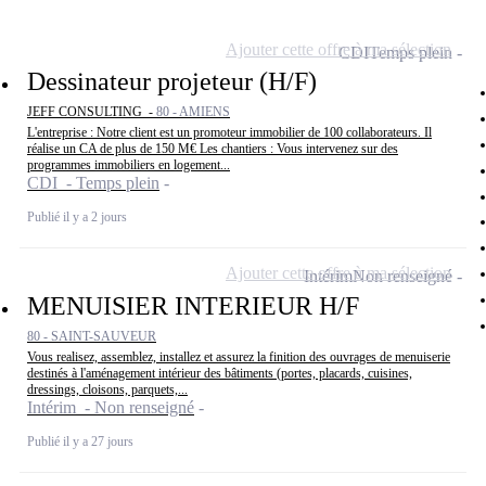
Ajouter cette offre à ma sélection
CDI
Temps plein
Dessinateur projeteur (H/F)
JEFF CONSULTING -
80 - AMIENS
L'entreprise : Notre client est un promoteur immobilier de 100 collaborateurs. Il
réalise un CA de plus de 150 M€ Les chantiers : Vous intervenez sur des
programmes immobiliers en logement...
CDI - Temps plein
Publié il y a 2 jours
Ajouter cette offre à ma sélection
Intérim
Non renseigné
MENUISIER INTERIEUR H/F
80 - SAINT-SAUVEUR
Vous realisez, assemblez, installez et assurez la finition des ouvrages de menuiserie
destinés à l'aménagement intérieur des bâtiments (portes, placards, cuisines,
dressings, cloisons, parquets,...
Intérim - Non renseigné
Publié il y a 27 jours