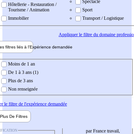
Spectacle
Hôtellerie - Restauration /
Tourisme / Animation
Sport
Immobilier
Transport / Logistique
Appliquer
le filtre du domaine professi
es filtres liés à l'
Expérience
demandée
ience demandée
Moins de 1 an
De 1 à 3 ans (1)
Plus de 3 ans
Non renseignée
er
le filtre de l'expérience demandée
Plus De
Filtres
IFICATION
par France travail,