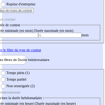
Reprise d'entreprise
plus
de types de contrat
 DE CONTRAT
ée de contrat
ée minimale (en mois)
Durée maximale (en mois)
mois
er
le filtre du type de contrat
les filtres de
Durée hebdo
madaire
 hebdomadaire
Temps plein (1)
Temps partiel
Non renseignée (2)
 HEBDOMADAIRE
cisez la durée hebdomadaire :
ée minimale (en heure)
Durée maximale (en heure)