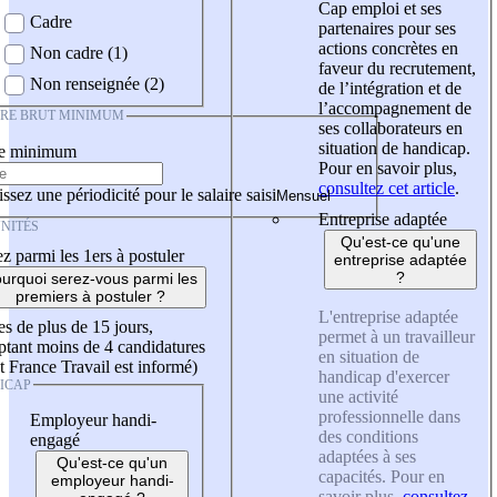
Cap emploi et ses
Cadre
partenaires pour ses
actions concrètes en
Non cadre (1)
faveur du recrutement,
Non renseignée (2)
de l’intégration et de
l’accompagnement de
IRE BRUT MINIMUM
ses collaborateurs en
situation de handicap.
re minimum
Pour en savoir plus,
consultez cet article
.
ssez une périodicité pour le salaire saisi
Entreprise adaptée
NITÉS
Qu'est-ce qu'une
z parmi les 1ers à postuler
entreprise adaptée
?
urquoi serez-vous parmi les
premiers à postuler ?
L'entreprise adaptée
es de plus de 15 jours,
permet à un travailleur
tant moins de 4 candidatures
en situation de
t France Travail est informé)
handicap d'exercer
ICAP
une activité
professionnelle dans
Employeur handi-
des conditions
engagé
adaptées à ses
Qu'est-ce qu'un
capacités. Pour en
employeur handi-
savoir plus,
consultez