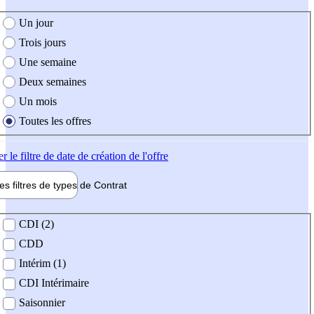
e création de l'offre
Un jour
Trois jours
Une semaine
Deux semaines
Un mois
Toutes les offres
er
le filtre de date de création de l'offre
les filtres de types de
Contrat
de contrat
CDI (2)
CDD
Intérim (1)
CDI Intérimaire
Saisonnier