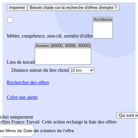
Imprimer
Besoin d'aide sur la recherche d'offres d'emploi ?
Métier, compétence, mot-clé, numéro d'offre
Lieu de travail
Distance autour du lieu choisi
Rechercher
des offres
Créer une alerte
Qui sont n
icher uniquement
 offres France Travail
Cette action recharge la liste des offres
les filtres de
Date de création
de l'offre