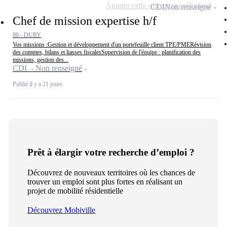
Ajouter cette offre à ma sélection
CDI
Non renseigné
Chef de mission expertise h/f
80 - DURY
Vos missions :Gestion et développement d'un portefeuille client TPE/PMERévision
des comptes, bilans et liasses fiscalesSupervision de l'équipe : planification des
missions, gestion des...
CDI - Non renseigné
Publié il y a 21 jours
Prêt à élargir votre recherche d’emploi ?
Découvrez de nouveaux territoires où les chances de
trouver un emploi sont plus fortes en réalisant un
projet de mobilité résidentielle
Découvrez Mobiville