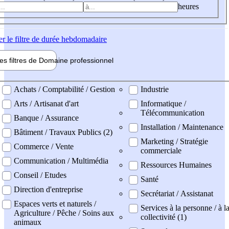
heures
er
le filtre de durée hebdomadaire
les filtres de
Domaine pro
fessionnel
ne professionel
Achats / Comptabilité / Gestion
Industrie
Arts / Artisanat d'art
Informatique /
Télécommunication
Banque / Assurance
Installation / Maintenance
Bâtiment / Travaux Publics (2)
Marketing / Stratégie
Commerce / Vente
commerciale
Communication / Multimédia
Ressources Humaines
Conseil / Etudes
Santé
Direction d'entreprise
Secrétariat / Assistanat
Espaces verts et naturels /
Services à la personne / à l
Agriculture / Pêche / Soins aux
collectivité (1)
animaux