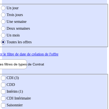
e création de l'offre
Un jour
Trois jours
Une semaine
Deux semaines
Un mois
Toutes les offres
er
le filtre de date de création de l'offre
les filtres de types de
Contrat
de contrat
CDI (3)
CDD
Intérim (1)
CDI Intérimaire
Saisonnier