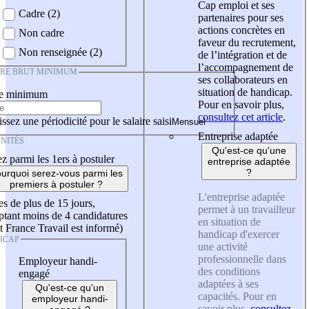
Cap emploi et ses
Cadre (2)
partenaires pour ses
actions concrètes en
Non cadre
faveur du recrutement,
Non renseignée (2)
de l’intégration et de
l’accompagnement de
IRE BRUT MINIMUM
ses collaborateurs en
situation de handicap.
re minimum
Pour en savoir plus,
consultez cet article
.
ssez une périodicité pour le salaire saisi
Entreprise adaptée
NITÉS
Qu'est-ce qu'une
z parmi les 1ers à postuler
entreprise adaptée
?
urquoi serez-vous parmi les
premiers à postuler ?
L'entreprise adaptée
es de plus de 15 jours,
permet à un travailleur
tant moins de 4 candidatures
en situation de
t France Travail est informé)
handicap d'exercer
ICAP
une activité
professionnelle dans
Employeur handi-
des conditions
engagé
adaptées à ses
Qu'est-ce qu'un
capacités. Pour en
employeur handi-
savoir plus,
consultez