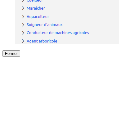
Fermer
Fermer
le détail de l'offre
/
Offre
sur
Offre précéden