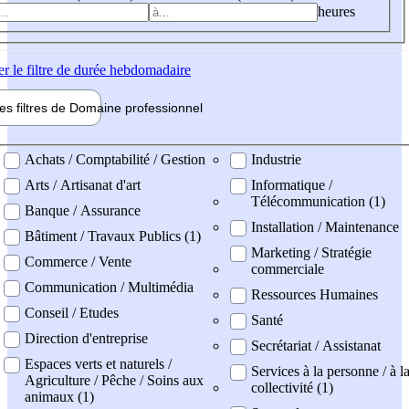
heures
er
le filtre de durée hebdomadaire
les filtres de
Domaine pro
fessionnel
ne professionel
Achats / Comptabilité / Gestion
Industrie
Arts / Artisanat d'art
Informatique /
Télécommunication (1)
Banque / Assurance
Installation / Maintenance
Bâtiment / Travaux Publics (1)
Marketing / Stratégie
Commerce / Vente
commerciale
Communication / Multimédia
Ressources Humaines
Conseil / Etudes
Santé
Direction d'entreprise
Secrétariat / Assistanat
Espaces verts et naturels /
Services à la personne / à l
Agriculture / Pêche / Soins aux
collectivité (1)
animaux (1)