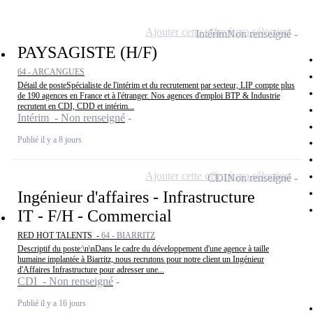
Ajouter cette offre à ma sélection
Intérim
Non renseigné
PAYSAGISTE (H/F)
64 - ARCANGUES
Détail de posteSpécialiste de l'intérim et du recrutement par secteur, LIP compte plus
de 190 agences en France et à l'étranger. Nos agences d'emploi BTP & Industrie
recrutent en CDI, CDD et intérim...
Intérim - Non renseigné
Publié il y a 8 jours
Ajouter cette offre à ma sélection
CDI
Non renseigné
Ingénieur d'affaires - Infrastructure
IT - F/H - Commercial
RED HOT TALENTS -
64 - BIARRITZ
Descriptif du poste:\n\nDans le cadre du développement d'une agence à taille
humaine implantée à Biarritz, nous recrutons pour notre client un Ingénieur
d'Affaires Infrastructure pour adresser une...
CDI - Non renseigné
Publié il y a 16 jours