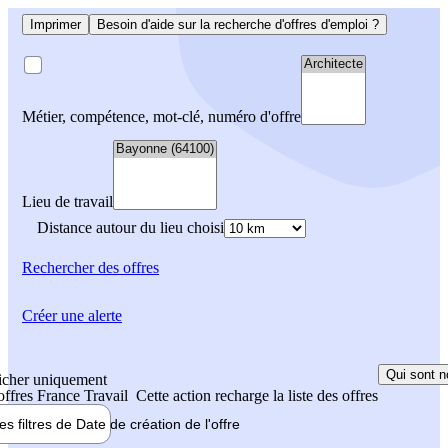
Imprimer
Besoin d'aide sur la recherche d'offres d'emploi ?
Métier, compétence, mot-clé, numéro d'offre
Lieu de travail
Distance autour du lieu choisi
Rechercher
des offres
Créer une alerte
Qui sont n
icher uniquement
 offres France Travail
Cette action recharge la liste des offres
les filtres de
Date de création
de l'offre