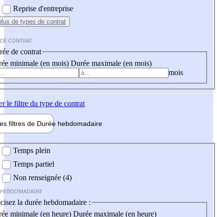
Reprise d'entreprise
plus
de types de contrat
 DE CONTRAT
ée de contrat
ée minimale (en mois)
Durée maximale (en mois)
mois
er
le filtre du type de contrat
les filtres de
Durée hebdo
madaire
 hebdomadaire
Temps plein
Temps partiel
Non renseignée (4)
 HEBDOMADAIRE
cisez la durée hebdomadaire :
ée minimale (en heure)
Durée maximale (en heure)