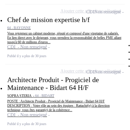
Ajouter cette offre à ma sélection
CDI
Non renseigné
Chef de mission expertise h/f
64 - BAYONNE
Vous rejoignez un cabinet moderne, réputé et composé d'une vingtaine de salariés.
En lien direct avec le dirigeant, vous prendrez la responsabilité de belles PME allant
jusqu'à 60 de millions d'euros...
CDI - Non renseigné
Publié il y a plus de 30 jours
Ajouter cette offre à ma sélection
CDI
Non renseigné
Architecte Produit - Progiciel de
Maintenance - Bidart 64 H/F
SOPRA STERIA -
64 - BIDART
POSTE : Architecte Produit - Progiciel de Maintenance - Bidart 64 H/F
DESCRIPTION : Votre rôle au sein des équipes : Rattaché(e) à la direction
technique, vous êtes garant(e) de la cohérence...
CDI - Non renseigné
Publié il y a plus de 30 jours