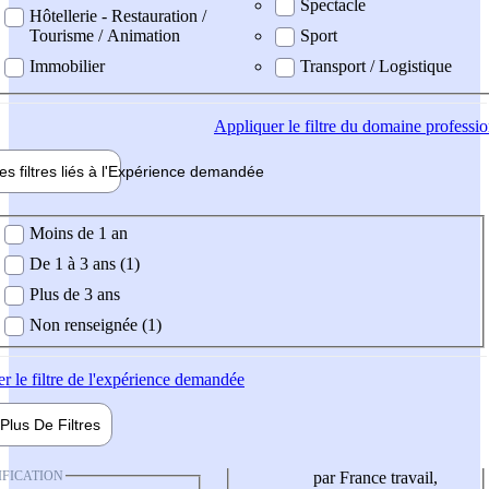
Spectacle
Hôtellerie - Restauration /
Tourisme / Animation
Sport
Immobilier
Transport / Logistique
Appliquer
le filtre du domaine professi
es filtres liés à l'
Expérience
demandée
ience demandée
Moins de 1 an
De 1 à 3 ans (1)
Plus de 3 ans
Non renseignée (1)
er
le filtre de l'expérience demandée
Plus De
Filtres
IFICATION
par France travail,