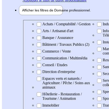
Appliquer
le filtre de durée hebdomadaire
Afficher les filtres de
Domaine pro
fessionnel
Domaine professionel
Achats / Comptabilité / Gestion
Indu
Arts / Artisanat d'art
Info
Tél
Banque / Assurance
Inst
Bâtiment / Travaux Publics (2)
Mark
Commerce / Vente
com
Communication / Multimédia
Res
Conseil / Etudes
San
Direction d'entreprise
Secr
Espaces verts et naturels /
Serv
Agriculture / Pêche / Soins aux
coll
animaux
Spe
Hôtellerie - Restauration /
Tourisme / Animation
Spo
Immobilier
Tran