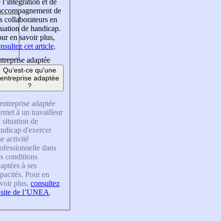
 l’intégration et de
’accompagnement de
s collaborateurs en
tuation de handicap.
ur en savoir plus,
nsultez cet article
.
treprise adaptée
Qu'est-ce qu'une
entreprise adaptée
?
entreprise adaptée
rmet à un travailleur
 situation de
ndicap d'exercer
e activité
ofessionnelle dans
s conditions
aptées à ses
pacités. Pour en
voir plus,
consultez
 site de l’UNEA
.