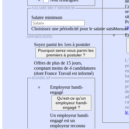
de
l
SALAIRE BRUT MINIMUM
se
si
Salaire minimum
Po
co
Choisissez une périodicité pour le salaire saisi
En
OPPORTUNITÉS
Soyez parmi les 1ers à postuler
Pourquoi serez-vous parmi les
premiers à postuler ?
L'
Offres de plus de 15 jours,
pe
comptant moins de 4 candidatures
en
(dont France Travail est informé)
ha
HANDICAP
un
pr
Employeur handi-
de
engagé
ad
Qu'est-ce qu'un
ca
employeur handi-
sa
engagé ?
le
Un employeur handi-
engagé est un
employeur reconnu