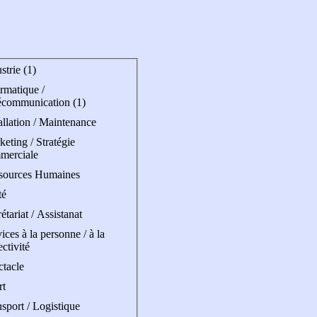
strie (1)
rmatique /
écommunication (1)
allation / Maintenance
eting / Stratégie
merciale
sources Humaines
té
étariat / Assistanat
ices à la personne / à la
ectivité
ctacle
rt
sport / Logistique