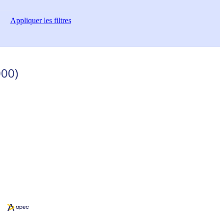
Appliquer
les filtres
000)