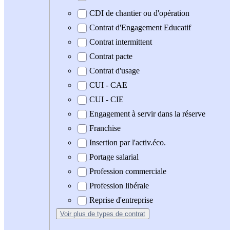
CDI de chantier ou d'opération
Contrat d'Engagement Educatif
Contrat intermittent
Contrat pacte
Contrat d'usage
CUI - CAE
CUI - CIE
Engagement à servir dans la réserve
Franchise
Insertion par l'activ.éco.
Portage salarial
Profession commerciale
Profession libérale
Reprise d'entreprise
Voir plus
de types de contrat