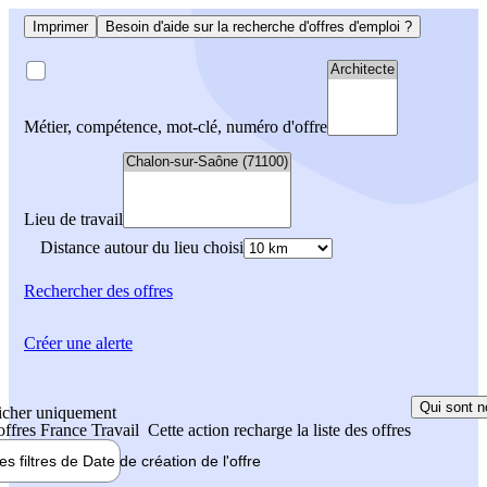
Imprimer
Besoin d'aide sur la recherche d'offres d'emploi ?
Métier, compétence, mot-clé, numéro d'offre
Lieu de travail
Distance autour du lieu choisi
Rechercher
des offres
Créer une alerte
Qui sont n
icher uniquement
 offres France Travail
Cette action recharge la liste des offres
les filtres de
Date de création
de l'offre