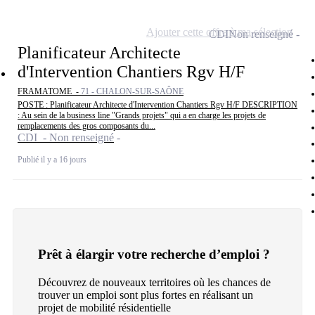
Ajouter cette offre à ma sélection
CDI
Non renseigné
Planificateur Architecte
d'Intervention Chantiers Rgv H/F
FRAMATOME -
71 - CHALON-SUR-SAÔNE
POSTE : Planificateur Architecte d'Intervention Chantiers Rgv H/F DESCRIPTION
: Au sein de la business line "Grands projets" qui a en charge les projets de
remplacements des gros composants du...
CDI - Non renseigné
Publié il y a 16 jours
Prêt à élargir votre recherche d’emploi ?
Découvrez de nouveaux territoires où les chances de
trouver un emploi sont plus fortes en réalisant un
projet de mobilité résidentielle