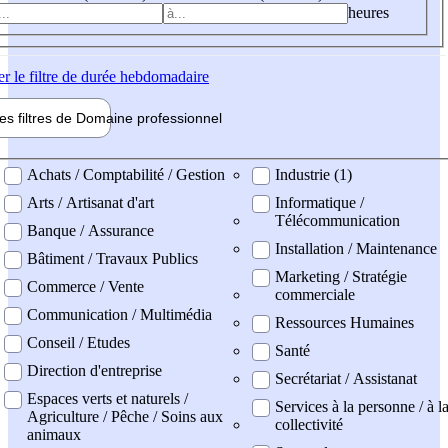
heures
er
le filtre de durée hebdomadaire
les filtres de
Domaine pro
fessionnel
ne professionel
Achats / Comptabilité / Gestion
Industrie (1)
Arts / Artisanat d'art
Informatique /
Télécommunication
Banque / Assurance
Installation / Maintenance
Bâtiment / Travaux Publics
Marketing / Stratégie
Commerce / Vente
commerciale
Communication / Multimédia
Ressources Humaines
Conseil / Etudes
Santé
Direction d'entreprise
Secrétariat / Assistanat
Espaces verts et naturels /
Services à la personne / à l
Agriculture / Pêche / Soins aux
collectivité
animaux