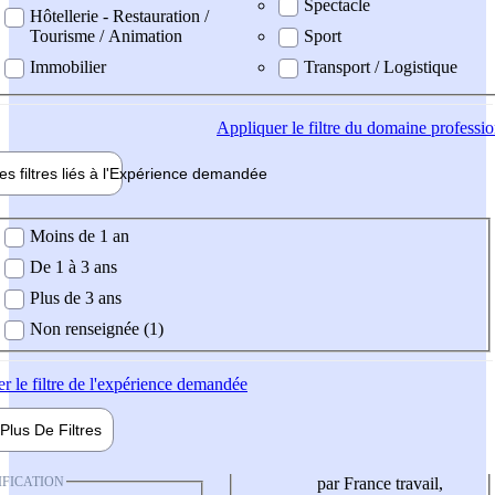
Spectacle
Hôtellerie - Restauration /
Tourisme / Animation
Sport
Immobilier
Transport / Logistique
Appliquer
le filtre du domaine professi
es filtres liés à l'
Expérience
demandée
ience demandée
Moins de 1 an
De 1 à 3 ans
Plus de 3 ans
Non renseignée (1)
er
le filtre de l'expérience demandée
Plus De
Filtres
IFICATION
par France travail,