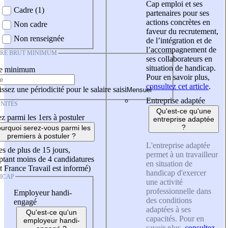
Cap emploi et ses
Cadre (1)
partenaires pour ses
actions concrètes en
Non cadre
faveur du recrutement,
Non renseignée
de l’intégration et de
l’accompagnement de
IRE BRUT MINIMUM
ses collaborateurs en
situation de handicap.
re minimum
Pour en savoir plus,
consultez cet article
.
ssez une périodicité pour le salaire saisi
Entreprise adaptée
NITÉS
Qu'est-ce qu'une
z parmi les 1ers à postuler
entreprise adaptée
?
urquoi serez-vous parmi les
premiers à postuler ?
L'entreprise adaptée
es de plus de 15 jours,
permet à un travailleur
tant moins de 4 candidatures
en situation de
t France Travail est informé)
handicap d'exercer
ICAP
une activité
professionnelle dans
Employeur handi-
des conditions
engagé
adaptées à ses
Qu'est-ce qu'un
capacités. Pour en
employeur handi-
savoir plus,
consultez