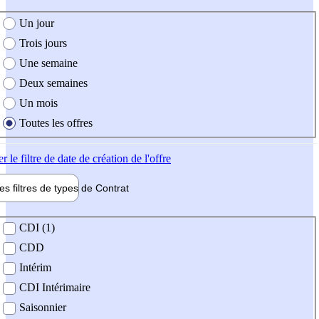
e création de l'offre
Un jour
Trois jours
Une semaine
Deux semaines
Un mois
Toutes les offres
er
le filtre de date de création de l'offre
les filtres de types de
Contrat
de contrat
CDI (1)
CDD
Intérim
CDI Intérimaire
Saisonnier