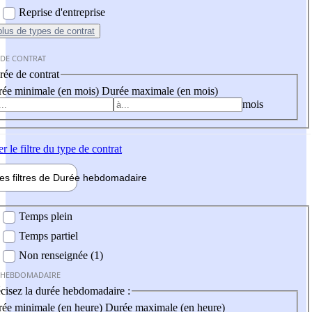
Reprise d'entreprise
plus
de types de contrat
 DE CONTRAT
ée de contrat
ée minimale (en mois)
Durée maximale (en mois)
mois
er
le filtre du type de contrat
les filtres de
Durée hebdo
madaire
 hebdomadaire
Temps plein
Temps partiel
Non renseignée (1)
 HEBDOMADAIRE
cisez la durée hebdomadaire :
ée minimale (en heure)
Durée maximale (en heure)