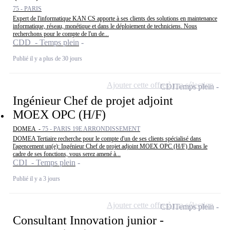
75 - PARIS
Expert de l'informatique KAN CS apporte à ses clients des solutions en maintenance
informatique, réseau, monétique et dans le déploiement de techniciens. Nous
recherchons pour le compte de l'un de...
CDD - Temps plein
Publié il y a plus de 30 jours
Ajouter cette offre à ma sélection
CDI
Temps plein
Ingénieur Chef de projet adjoint
MOEX OPC (H/F)
DOMEA -
75 - PARIS 19E ARRONDISSEMENT
DOMEA Tertiaire recherche pour le compte d'un de ses clients spécialisé dans
l'agencement un(e): Ingénieur Chef de projet adjoint MOEX OPC (H/F) Dans le
cadre de ses fonctions, vous serez amené à...
CDI - Temps plein
Publié il y a 3 jours
Ajouter cette offre à ma sélection
CDI
Temps plein
Consultant Innovation junior -