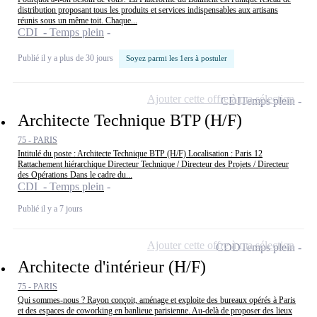
distribution proposant tous les produits et services indispensables aux artisans
réunis sous un même toit. Chaque...
CDI - Temps plein
Publié il y a plus de 30 jours
Soyez parmi les 1ers à postuler
Ajouter cette offre à ma sélection
CDI
Temps plein
Architecte Technique BTP (H/F)
75 - PARIS
Intitulé du poste : Architecte Technique BTP (H/F) Localisation : Paris 12
Rattachement hiérarchique Directeur Technique / Directeur des Projets / Directeur
des Opérations Dans le cadre du...
CDI - Temps plein
Publié il y a 7 jours
Ajouter cette offre à ma sélection
CDD
Temps plein
Architecte d'intérieur (H/F)
75 - PARIS
Qui sommes-nous ? Rayon conçoit, aménage et exploite des bureaux opérés à Paris
et des espaces de coworking en banlieue parisienne. Au-delà de proposer des lieux