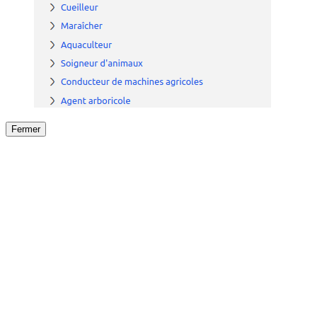
Fermer
Fermer
le détail de l'offre
/
Offre
sur
Offre précéden