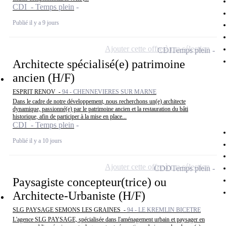
CDI - Temps plein
Publié il y a 9 jours
Ajouter cette offre à ma sélection
CDI
Temps plein
Architecte spécialisé(e) patrimoine
ancien (H/F)
ESPRIT RENOV -
94 - CHENNEVIERES SUR MARNE
Dans le cadre de notre développement, nous recherchons un(e) architecte
dynamique, passionné(e) par le patrimoine ancien et la restauration du bâti
historique, afin de participer à la mise en place...
CDI - Temps plein
Publié il y a 10 jours
Ajouter cette offre à ma sélection
CDD
Temps plein
Paysagiste concepteur(trice) ou
Architecte-Urbaniste (H/F)
SLG PAYSAGE SEMONS LES GRAINES -
94 - LE KREMLIN BICETRE
L'agence SLG PAYSAGE, spécialisée dans l'aménagement urbain et paysager en