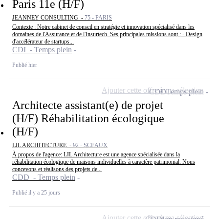
Paris 11e (H/F)
JEANNEY CONSULTING -
75 - PARIS
Contexte : Notre cabinet de conseil en stratégie et innovation spécialisé dans les
domaines de l'Assurance et de l'Insurtech. Ses principales missions sont : - Design
d'accélérateur de startups...
CDI - Temps plein
Publié hier
Ajouter cette offre à ma sélection
CDD
Temps plein
Architecte assistant(e) de projet
(H/F) Réhabilitation écologique
(H/F)
LIL ARCHITECTURE -
92 - SCEAUX
À propos de l'agence: LIL Architecture est une agence spécialisée dans la
réhabilitation écologique de maisons individuelles à caractère patrimonial. Nous
concevons et réalisons des projets de...
CDD - Temps plein
Publié il y a 25 jours
Ajouter cette offre à ma sélection