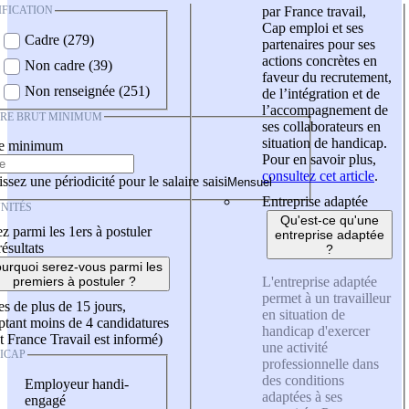
IFICATION
par France travail,
Cap emploi et ses
Cadre (279)
partenaires pour ses
actions concrètes en
Non cadre (39)
faveur du recrutement,
Non renseignée (251)
de l’intégration et de
l’accompagnement de
IRE BRUT MINIMUM
ses collaborateurs en
situation de handicap.
re minimum
Pour en savoir plus,
consultez cet article
.
ssez une périodicité pour le salaire saisi
Entreprise adaptée
NITÉS
Qu'est-ce qu'une
z parmi les 1ers à postuler
entreprise adaptée
résultats
?
urquoi serez-vous parmi les
L'entreprise adaptée
premiers à postuler ?
permet à un travailleur
es de plus de 15 jours,
en situation de
tant moins de 4 candidatures
handicap d'exercer
t France Travail est informé)
une activité
ICAP
professionnelle dans
des conditions
Employeur handi-
adaptées à ses
engagé