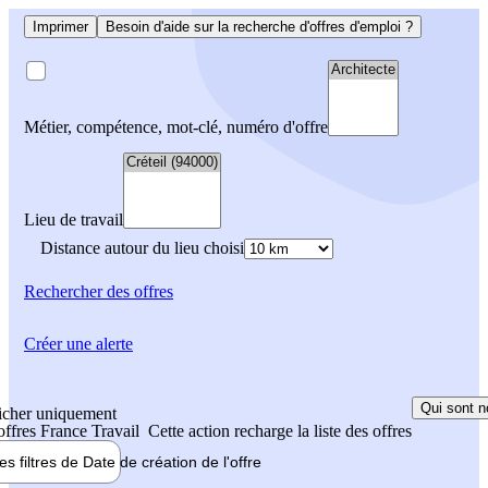
Imprimer
Besoin d'aide sur la recherche d'offres d'emploi ?
Métier, compétence, mot-clé, numéro d'offre
Lieu de travail
Distance autour du lieu choisi
Rechercher
des offres
Créer une alerte
Qui sont n
icher uniquement
 offres France Travail
Cette action recharge la liste des offres
les filtres de
Date de création
de l'offre