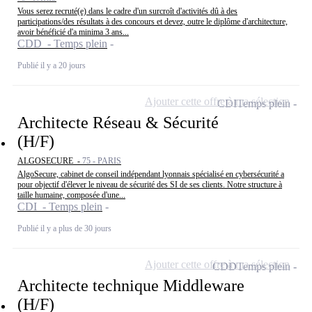
Vous serez recruté(e) dans le cadre d'un surcroît d'activités dû à des
participations/des résultats à des concours et devez, outre le diplôme d'architecture,
avoir bénéficié d'a minima 3 ans...
CDD - Temps plein
Publié il y a 20 jours
Ajouter cette offre à ma sélection
CDI
Temps plein
Architecte Réseau & Sécurité
(H/F)
ALGOSECURE -
75 - PARIS
AlgoSecure, cabinet de conseil indépendant lyonnais spécialisé en cybersécurité a
pour objectif d'élever le niveau de sécurité des SI de ses clients. Notre structure à
taille humaine, composée d'une...
CDI - Temps plein
Publié il y a plus de 30 jours
Ajouter cette offre à ma sélection
CDD
Temps plein
Architecte technique Middleware
(H/F)