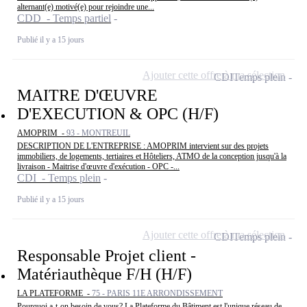
alternant(e) motivé(e) pour rejoindre une...
CDD - Temps partiel
Publié il y a 15 jours
Ajouter cette offre à ma sélection
CDI
Temps plein
MAITRE D'ŒUVRE
D'EXECUTION & OPC (H/F)
AMOPRIM -
93 - MONTREUIL
DESCRIPTION DE L'ENTREPRISE : AMOPRIM intervient sur des projets
immobiliers, de logements, tertiaires et Hôteliers, ATMO de la conception jusqu'à la
livraison - Maitrise d'œuvre d'exécution - OPC -...
CDI - Temps plein
Publié il y a 15 jours
Ajouter cette offre à ma sélection
CDI
Temps plein
Responsable Projet client -
Matériauthèque F/H (H/F)
LA PLATEFORME -
75 - PARIS 11E ARRONDISSEMENT
Pourquoi a-t-on besoin de vous? La Plateforme du Bâtiment est l'unique réseau de