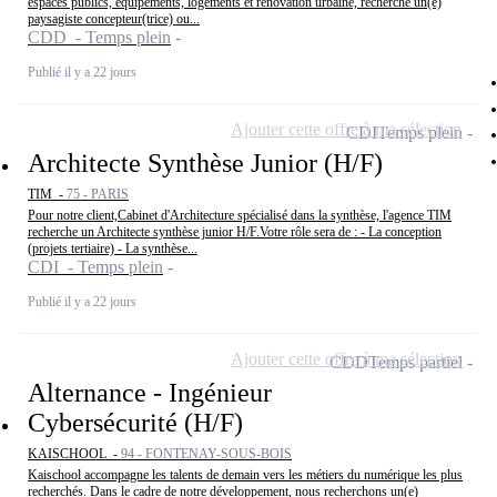
espaces publics, équipements, logements et rénovation urbaine, recherche un(e)
paysagiste concepteur(trice) ou...
CDD - Temps plein
Publié il y a 22 jours
Ajouter cette offre à ma sélection
CDI
Temps plein
Architecte Synthèse Junior (H/F)
TIM -
75 - PARIS
Pour notre client,Cabinet d'Architecture spécialisé dans la synthèse, l'agence TIM
recherche un Architecte synthèse junior H/F.Votre rôle sera de : - La conception
(projets tertiaire) - La synthèse...
CDI - Temps plein
Publié il y a 22 jours
Ajouter cette offre à ma sélection
CDD
Temps partiel
Alternance - Ingénieur
Cybersécurité (H/F)
KAISCHOOL -
94 - FONTENAY-SOUS-BOIS
Kaischool accompagne les talents de demain vers les métiers du numérique les plus
recherchés. Dans le cadre de notre développement, nous recherchons un(e)