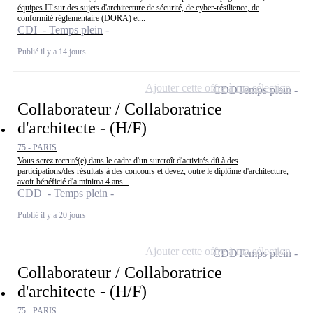
équipes IT sur des sujets d'architecture de sécurité, de cyber-résilience, de
conformité réglementaire (DORA) et...
CDI - Temps plein
Publié il y a 14 jours
Ajouter cette offre à ma sélection
CDD
Temps plein
Collaborateur / Collaboratrice
d'architecte - (H/F)
75 - PARIS
Vous serez recruté(e) dans le cadre d'un surcroît d'activités dû à des
participations/des résultats à des concours et devez, outre le diplôme d'architecture,
avoir bénéficié d'a minima 4 ans...
CDD - Temps plein
Publié il y a 20 jours
Ajouter cette offre à ma sélection
CDD
Temps plein
Collaborateur / Collaboratrice
d'architecte - (H/F)
75 - PARIS