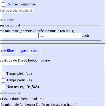
Reprise d'entreprise
plus
de types de contrat
 DE CONTRAT
ée de contrat
ée minimale (en mois)
Durée maximale (en mois)
mois
er
le filtre du type de contrat
les filtres de
Durée hebdo
madaire
 hebdomadaire
Temps plein (22)
Temps partiel (1)
Non renseignée (546)
 HEBDOMADAIRE
cisez la durée hebdomadaire :
ée minimale (en heure)
Durée maximale (en heure)