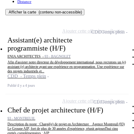
Distance
Afficher la carte
(contenu non-accessible)
Ajouter cette offre à ma sélection
CDD
Temps plein
Assistant(e) architecte
programmiste (H/F)
ENIA ARCHITECTES -
93 - BAGNOLET
Afin d'assister notre directeur du développement international, nous recrutons un (e)
assistant (e) architecte ayant une expérience en programmation. Une expérience sur
des projets industriels et...
CDD - Temps plein
Publié il y a 4 jours
Ajouter cette offre à ma sélection
CDI
Temps plein
Chef de projet architecture (H/F)
93 - MONTREUIL
Description du poste : Chargé(e) de projet en Architecture _ Agence Montreuil (93)
Le Groupe AIP, fort de plus de 30 années d'expérience, réunit aujourd'hui cinq
entités complémentaires : AIP,...