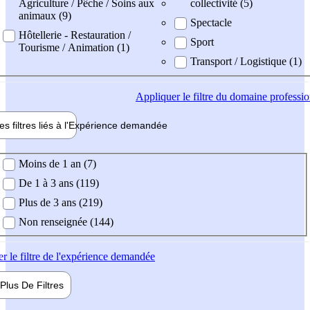
Agriculture / Pêche / Soins aux
collectivité (5)
animaux (9)
Spectacle
Hôtellerie - Restauration /
Sport
Tourisme / Animation (1)
Transport / Logistique (1)
Appliquer
le filtre du domaine professi
es filtres liés à l'
Expérience
demandée
ience demandée
Moins de 1 an (7)
De 1 à 3 ans (119)
Plus de 3 ans (219)
Non renseignée (144)
er
le filtre de l'expérience demandée
Plus De
Filtres