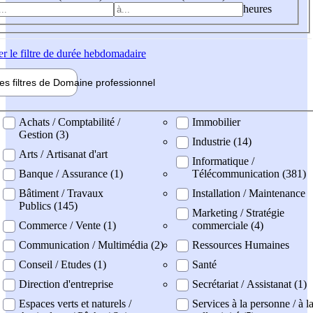
heures
er
le filtre de durée hebdomadaire
les filtres de
Domaine pro
fessionnel
ne professionel
Achats / Comptabilité /
Immobilier
Gestion (3)
Industrie (14)
Arts / Artisanat d'art
Informatique /
Banque / Assurance (1)
Télécommunication (381)
Bâtiment / Travaux
Installation / Maintenance
Publics (145)
Marketing / Stratégie
Commerce / Vente (1)
commerciale (4)
Communication / Multimédia (2)
Ressources Humaines
Conseil / Etudes (1)
Santé
Direction d'entreprise
Secrétariat / Assistanat (1)
Espaces verts et naturels /
Services à la personne / à l