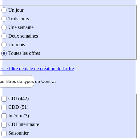
e création de l'offre
Un jour
Trois jours
Une semaine
Deux semaines
Un mois
Toutes les offres
er
le filtre de date de création de l'offre
les filtres de types de
Contrat
de contrat
CDI (442)
CDD (51)
Intérim (3)
CDI Intérimaire
Saisonnier