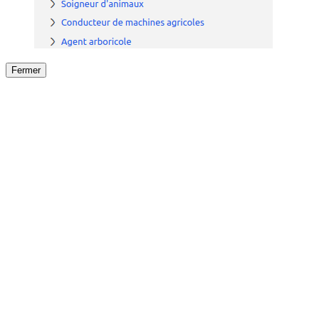
Fermer
Fermer
le détail de l'offre
/
Offre
sur
Offre précéden