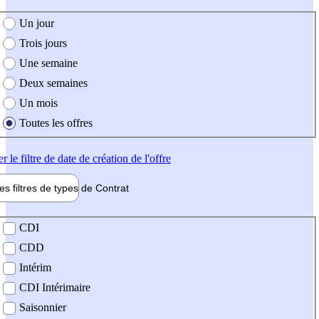
e création de l'offre
Un jour
Trois jours
Une semaine
Deux semaines
Un mois
Toutes les offres
er
le filtre de date de création de l'offre
les filtres de types de
Contrat
de contrat
CDI
CDD
Intérim
CDI Intérimaire
Saisonnier