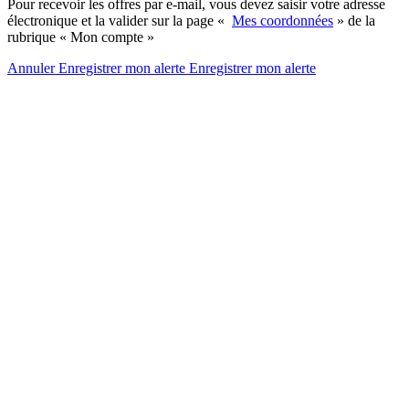
Pour recevoir les offres par e-mail, vous devez saisir votre adresse
électronique et la valider sur la page «
Mes coordonnées
» de la
rubrique « Mon compte »
Annuler
Enregistrer mon alerte
Enregistrer
mon alerte