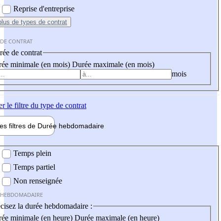
Reprise d'entreprise
plus
de types de contrat
 DE CONTRAT
ée de contrat
ée minimale (en mois)
Durée maximale (en mois)
mois
er
le filtre du type de contrat
les filtres de
Durée hebdo
madaire
 hebdomadaire
Temps plein
Temps partiel
Non renseignée
 HEBDOMADAIRE
cisez la durée hebdomadaire :
ée minimale (en heure)
Durée maximale (en heure)