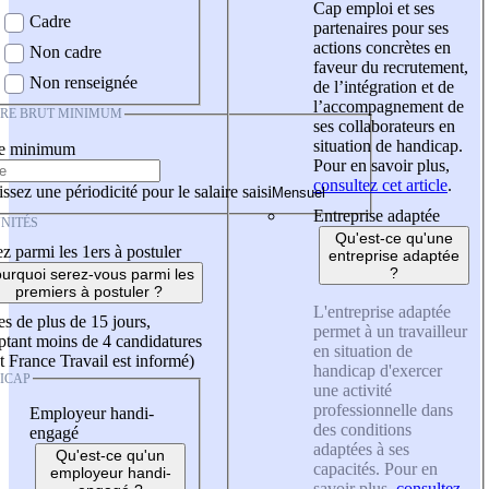
Cap emploi et ses
Cadre
partenaires pour ses
actions concrètes en
Non cadre
faveur du recrutement,
Non renseignée
de l’intégration et de
l’accompagnement de
IRE BRUT MINIMUM
ses collaborateurs en
situation de handicap.
re minimum
Pour en savoir plus,
consultez cet article
.
ssez une périodicité pour le salaire saisi
Entreprise adaptée
NITÉS
Qu'est-ce qu'une
z parmi les 1ers à postuler
entreprise adaptée
?
urquoi serez-vous parmi les
premiers à postuler ?
L'entreprise adaptée
es de plus de 15 jours,
permet à un travailleur
tant moins de 4 candidatures
en situation de
t France Travail est informé)
handicap d'exercer
ICAP
une activité
professionnelle dans
Employeur handi-
des conditions
engagé
adaptées à ses
Qu'est-ce qu'un
capacités. Pour en
employeur handi-
savoir plus,
consultez