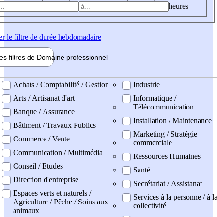
heures
er
le filtre de durée hebdomadaire
les filtres de
Domaine pro
fessionnel
ne professionel
Achats / Comptabilité / Gestion
Industrie
Arts / Artisanat d'art
Informatique /
Télécommunication
Banque / Assurance
Installation / Maintenance
Bâtiment / Travaux Publics
Marketing / Stratégie
Commerce / Vente
commerciale
Communication / Multimédia
Ressources Humaines
Conseil / Etudes
Santé
Direction d'entreprise
Secrétariat / Assistanat
Espaces verts et naturels /
Services à la personne / à l
Agriculture / Pêche / Soins aux
collectivité
animaux