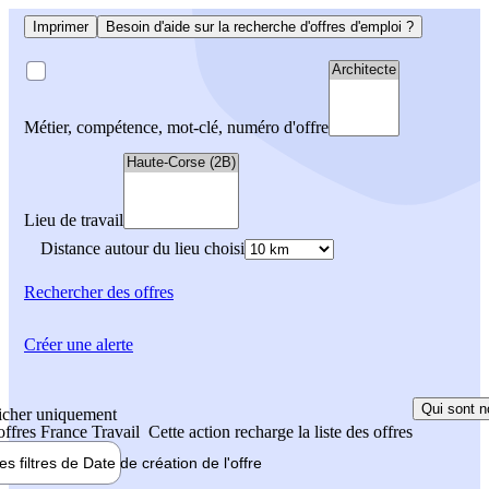
Imprimer
Besoin d'aide sur la recherche d'offres d'emploi ?
Métier, compétence, mot-clé, numéro d'offre
Lieu de travail
Distance autour du lieu choisi
Rechercher
des offres
Créer une alerte
Qui sont n
icher uniquement
 offres France Travail
Cette action recharge la liste des offres
les filtres de
Date de création
de l'offre