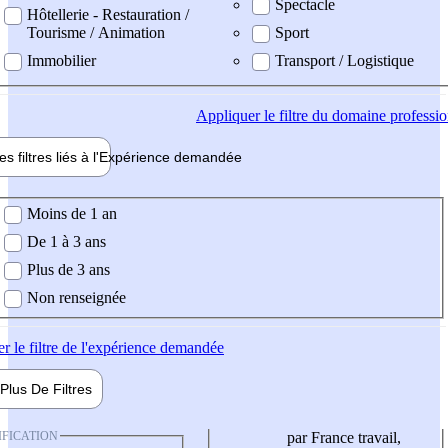
Spectacle
Hôtellerie - Restauration /
Tourisme / Animation
Sport
Immobilier
Transport / Logistique
Appliquer
le filtre du domaine professi
es filtres liés à l'
Expérience
demandée
ience demandée
Moins de 1 an
De 1 à 3 ans
Plus de 3 ans
Non renseignée
er
le filtre de l'expérience demandée
Plus De
Filtres
IFICATION
par France travail,