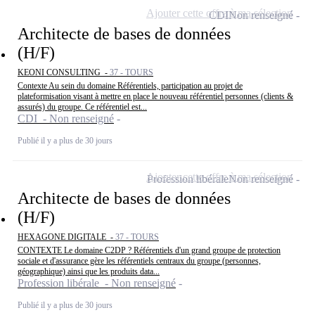
Ajouter cette offre à ma sélection
CDI
Non renseigné
Architecte de bases de données
(H/F)
KEONI CONSULTING -
37 - TOURS
Contexte Au sein du domaine Référentiels, participation au projet de
plateformisation visant à mettre en place le nouveau référentiel personnes (clients &
assurés) du groupe. Ce référentiel est...
CDI - Non renseigné
Publié il y a plus de 30 jours
Ajouter cette offre à ma sélection
Profession libérale
Non renseigné
Architecte de bases de données
(H/F)
HEXAGONE DIGITALE -
37 - TOURS
CONTEXTE Le domaine C2DP ? Référentiels d'un grand groupe de protection
sociale et d'assurance gère les référentiels centraux du groupe (personnes,
géographique) ainsi que les produits data...
Profession libérale - Non renseigné
Publié il y a plus de 30 jours