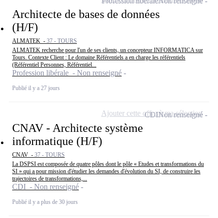
Profession libérale
Non renseigné
Architecte de bases de données
(H/F)
ALMATEK -
37 - TOURS
ALMATEK recherche pour l'un de ses clients, un concepteur INFORMATICA sur
Tours. Contexte Client : Le domaine Référentiels a en charge les référentiels
(Référentiel Personnes, Référentiel...
Profession libérale - Non renseigné
Publié il y a 27 jours
Ajouter cette offre à ma sélection
CDI
Non renseigné
CNAV - Architecte système
informatique (H/F)
CNAV -
37 - TOURS
La DSPSI est composée de quatre pôles dont le pôle « Etudes et transformations du
SI » qui a pour mission d'étudier les demandes d'évolution du SI, de construire les
trajectoires de transformations,...
CDI - Non renseigné
Publié il y a plus de 30 jours