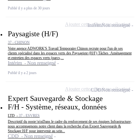
Publié il y a plus de 30 jours
Ajouter cette offre à ma sélection
Intérim
Non renseigné
Paysagiste (H/F)
37 - CHINON
Votre agence ADWORK'S Travail Temporaire Chinon recrute pour l'un de ses
clients spécialisé dans les espaces verts des Paysagiste (H/F) Tâches :Aménagement
et entretien des espaces verts (parcs,...
Intérim - Non renseigné
Publié il y a 2 jours
Ajouter cette offre à ma sélection
CDD
Non renseigné
Expert Sauvegarde & Stockage
F/H - Système, réseaux, données
LTD -
37 - ESVRES
Descriptif du poste:\n\nDans le cadre du renforcement de ses équipes Infrastructure,
nous accompagnons notre client dans la recherche d'un Expert Sauvegarde &
Stockage H/F pour intervenir au sein...
CDD - Non renseigné