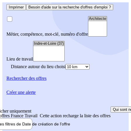
Imprimer
Besoin d'aide sur la recherche d'offres d'emploi ?
Métier, compétence, mot-clé, numéro d'offre
Lieu de travail
Distance autour du lieu choisi
Rechercher
des offres
Créer une alerte
Qui sont n
icher uniquement
 offres France Travail
Cette action recharge la liste des offres
les filtres de
Date de création
de l'offre