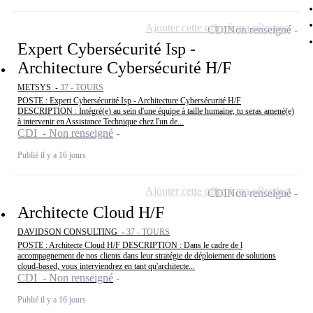
Ajouter cette offre à ma sélection
CDI
Non renseigné
Expert Cybersécurité Isp -
Architecture Cybersécurité H/F
METSYS -
37 - TOURS
POSTE : Expert Cybersécurité Isp - Architecture Cybersécurité H/F
DESCRIPTION : Intégré(e) au sein d'une équipe à taille humaine, tu seras amené(e)
à intervenir en Assistance Technique chez l'un de...
CDI - Non renseigné
Publié il y a 16 jours
Ajouter cette offre à ma sélection
CDI
Non renseigné
Architecte Cloud H/F
DAVIDSON CONSULTING -
37 - TOURS
POSTE : Architecte Cloud H/F DESCRIPTION : Dans le cadre de l
accompagnement de nos clients dans leur stratégie de déploiement de solutions
cloud-based, vous interviendrez en tant qu'architecte...
CDI - Non renseigné
Publié il y a 16 jours