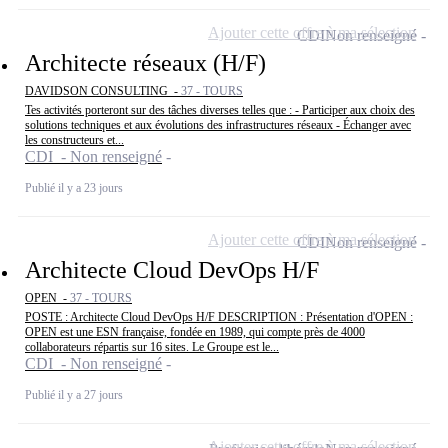
Ajouter cette offre à ma sélection
CDI
Non renseigné
Architecte réseaux (H/F)
DAVIDSON CONSULTING -
37 - TOURS
Tes activités porteront sur des tâches diverses telles que : - Participer aux choix des
solutions techniques et aux évolutions des infrastructures réseaux - Échanger avec
les constructeurs et...
CDI - Non renseigné
Publié il y a 23 jours
Ajouter cette offre à ma sélection
CDI
Non renseigné
Architecte Cloud DevOps H/F
OPEN -
37 - TOURS
POSTE : Architecte Cloud DevOps H/F DESCRIPTION : Présentation d'OPEN :
OPEN est une ESN française, fondée en 1989, qui compte près de 4000
collaborateurs répartis sur 16 sites. Le Groupe est le...
CDI - Non renseigné
Publié il y a 27 jours
Ajouter cette offre à ma sélection