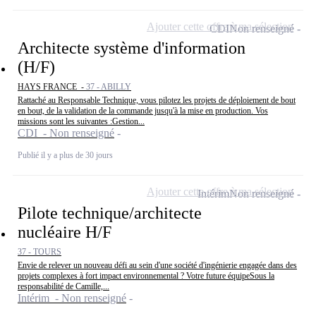
Ajouter cette offre à ma sélection
CDI
Non renseigné
Architecte système d'information
(H/F)
HAYS FRANCE -
37 - ABILLY
Rattaché au Responsable Technique, vous pilotez les projets de déploiement de bout
en bout, de la validation de la commande jusqu'à la mise en production. Vos
missions sont les suivantes :Gestion...
CDI - Non renseigné
Publié il y a plus de 30 jours
Ajouter cette offre à ma sélection
Intérim
Non renseigné
Pilote technique/architecte
nucléaire H/F
37 - TOURS
Envie de relever un nouveau défi au sein d'une société d'ingénierie engagée dans des
projets complexes à fort impact environnemental ? Votre future équipeSous la
responsabilité de Camille,...
Intérim - Non renseigné