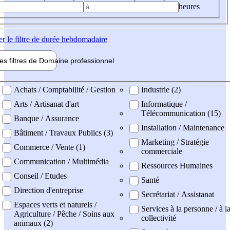
heures
er
le filtre de durée hebdomadaire
les filtres de
Domaine pro
fessionnel
ne professionel
Achats / Comptabilité / Gestion
Industrie (2)
Arts / Artisanat d'art
Informatique /
Télécommunication (15)
Banque / Assurance
Installation / Maintenance
Bâtiment / Travaux Publics (3)
Marketing / Stratégie
Commerce / Vente (1)
commerciale
Communication / Multimédia
Ressources Humaines
Conseil / Etudes
Santé
Direction d'entreprise
Secrétariat / Assistanat
Espaces verts et naturels /
Services à la personne / à l
Agriculture / Pêche / Soins aux
collectivité
animaux (2)