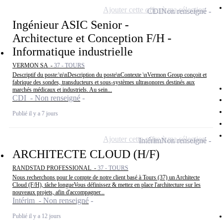
Ajouter cette offre à ma sélection
CDI
Non renseigné
Ingénieur ASIC Senior -
Architecture et Conception F/H -
Informatique industrielle
VERMON SA -
37 - TOURS
Descriptif du poste:\n\nDescription du poste\nContexte \nVermon Group conçoit et
fabrique des sondes, transducteurs et sous-systèmes ultrasonores destinés aux
marchés médicaux et industriels. Au sein...
CDI - Non renseigné
Publié il y a 7 jours
Ajouter cette offre à ma sélection
Intérim
Non renseigné
ARCHITECTE CLOUD (H/F)
RANDSTAD PROFESSIONAL -
37 - TOURS
Nous recherchons pour le compte de notre client basé à Tours (37) un Architecte
Cloud (F/H), tâche longueVous définissez & mettez en place l'architecture sur les
nouveaux projets, afin d'accompagner...
Intérim - Non renseigné
Publié il y a 12 jours