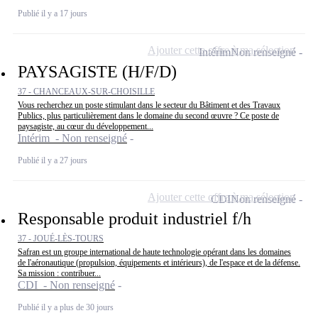
Publié il y a 17 jours
Ajouter cette offre à ma sélection
Intérim
Non renseigné
PAYSAGISTE (H/F/D)
37 - CHANCEAUX-SUR-CHOISILLE
Vous recherchez un poste stimulant dans le secteur du Bâtiment et des Travaux
Publics, plus particulièrement dans le domaine du second œuvre ? Ce poste de
paysagiste, au cœur du développement...
Intérim - Non renseigné
Publié il y a 27 jours
Ajouter cette offre à ma sélection
CDI
Non renseigné
Responsable produit industriel f/h
37 - JOUÉ-LÈS-TOURS
Safran est un groupe international de haute technologie opérant dans les domaines
de l'aéronautique (propulsion, équipements et intérieurs), de l'espace et de la défense.
Sa mission : contribuer...
CDI - Non renseigné
Publié il y a plus de 30 jours