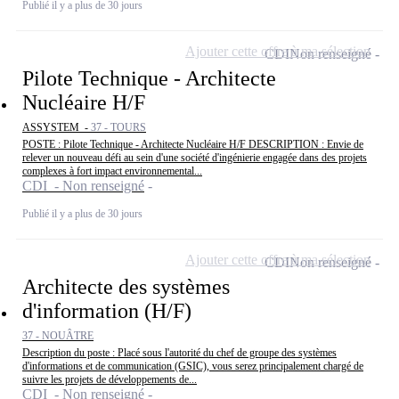
Publié il y a plus de 30 jours
Ajouter cette offre à ma sélection
CDI
Non renseigné
Pilote Technique - Architecte
Nucléaire H/F
ASSYSTEM -
37 - TOURS
POSTE : Pilote Technique - Architecte Nucléaire H/F DESCRIPTION : Envie de
relever un nouveau défi au sein d'une société d'ingénierie engagée dans des projets
complexes à fort impact environnemental...
CDI - Non renseigné
Publié il y a plus de 30 jours
Ajouter cette offre à ma sélection
CDI
Non renseigné
Architecte des systèmes
d'information (H/F)
37 - NOUÂTRE
Description du poste : Placé sous l'autorité du chef de groupe des systèmes
d'informations et de communication (GSIC), vous serez principalement chargé de
suivre les projets de développements de...
CDI - Non renseigné