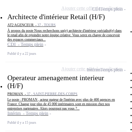
Ajouter cette offre à ma sélection
CDI
Temps plein
Architecte d'intérieur Retail (H/F)
AT2 AGENCEUR -
37 - TOURS
À propos du poste Nous recherchons un(e) architecte d'intérieur spécialisé(e) dans
le retail afin de rejoindre notre équipe créative. Vous serez en charge de concevoir
des espaces commerciaux...
CDI - Temps plein
Publié il y a 22 jours
Ajouter cette offre à ma sélection
Intérim
Temps plein
Operateur amenagement interieur
(H/F)
PROMAN -
37 - SAINT-PIERRE-DES-CORPS
Le poste : PROMAN , acteur majeur de l'intérim avec plus de 400 agences en
France. Chaque jour plus de 45 000 intérimaires sont en mission chez nos
entreprises partenaires. Alors pourquoi pas vous ?...
Intérim - Temps plein
Publié il y a 15 jours