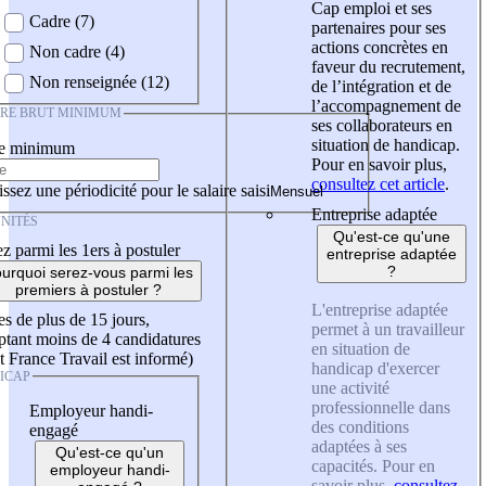
Cap emploi et ses
Cadre (7)
partenaires pour ses
actions concrètes en
Non cadre (4)
faveur du recrutement,
Non renseignée (12)
de l’intégration et de
l’accompagnement de
IRE BRUT MINIMUM
ses collaborateurs en
situation de handicap.
re minimum
Pour en savoir plus,
consultez cet article
.
ssez une périodicité pour le salaire saisi
Entreprise adaptée
NITÉS
Qu'est-ce qu'une
z parmi les 1ers à postuler
entreprise adaptée
?
urquoi serez-vous parmi les
premiers à postuler ?
L'entreprise adaptée
es de plus de 15 jours,
permet à un travailleur
tant moins de 4 candidatures
en situation de
t France Travail est informé)
handicap d'exercer
ICAP
une activité
professionnelle dans
Employeur handi-
des conditions
engagé
adaptées à ses
Qu'est-ce qu'un
capacités. Pour en
employeur handi-
savoir plus,
consultez