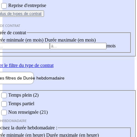
Reprise d'entreprise
plus
de types de contrat
 DE CONTRAT
ée de contrat
ée minimale (en mois)
Durée maximale (en mois)
mois
er
le filtre du type de contrat
les filtres de
Durée hebdo
madaire
 hebdomadaire
Temps plein (2)
Temps partiel
Non renseignée (21)
 HEBDOMADAIRE
cisez la durée hebdomadaire :
ée minimale (en heure)
Durée maximale (en heure)