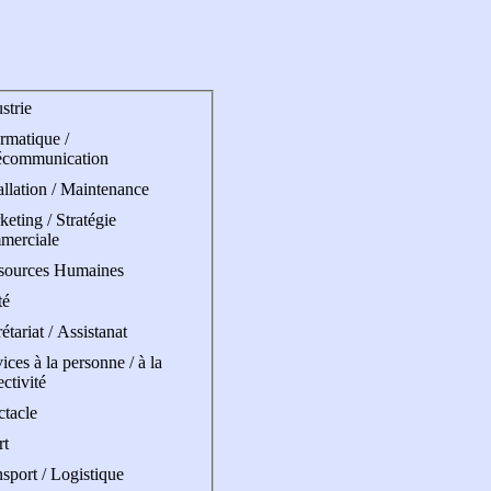
strie
rmatique /
écommunication
allation / Maintenance
eting / Stratégie
merciale
sources Humaines
té
étariat / Assistanat
ices à la personne / à la
ectivité
ctacle
rt
sport / Logistique