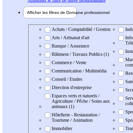
Appliquer
le filtre de durée hebdomadaire
Afficher les filtres de
Domaine pro
fessionnel
Domaine professionel
Achats / Comptabilité / Gestion
Indu
Arts / Artisanat d'art
Info
Tél
Banque / Assurance
Inst
Bâtiment / Travaux Publics (1)
Mark
Commerce / Vente
com
Communication / Multimédia
Res
Conseil / Etudes
San
Direction d'entreprise
Secr
Espaces verts et naturels /
Serv
Agriculture / Pêche / Soins aux
coll
animaux (1)
Spe
Hôtellerie - Restauration /
Tourisme / Animation
Spo
Immobilier
Tran