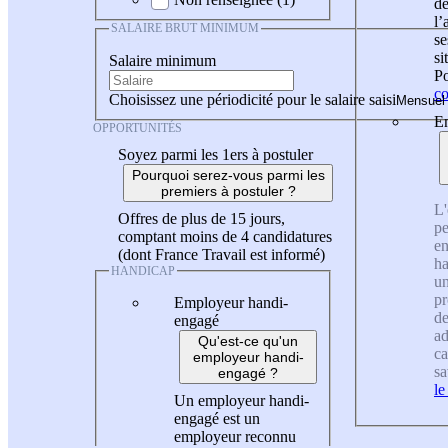
de
l
SALAIRE BRUT MINIMUM
se
si
Salaire minimum
Po
co
Choisissez une périodicité pour le salaire saisi
En
OPPORTUNITÉS
Soyez parmi les 1ers à postuler
Pourquoi serez-vous parmi les
premiers à postuler ?
L'
Offres de plus de 15 jours,
pe
comptant moins de 4 candidatures
en
(dont France Travail est informé)
ha
HANDICAP
un
pr
Employeur handi-
de
engagé
ad
Qu'est-ce qu'un
ca
employeur handi-
sa
engagé ?
le
Un employeur handi-
engagé est un
employeur reconnu