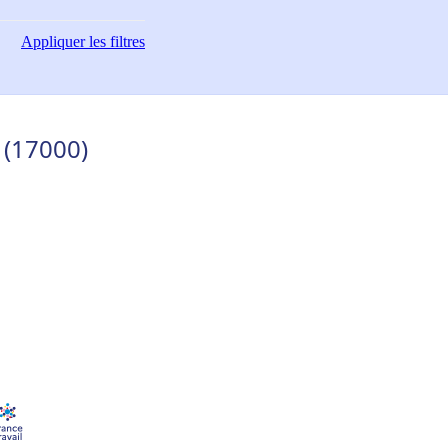
Appliquer
les filtres
 (17000)