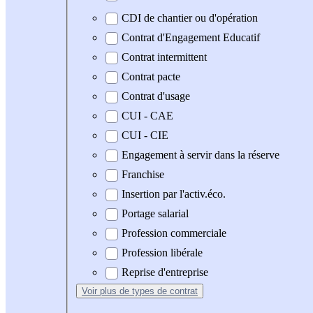
CDI de chantier ou d'opération
Contrat d'Engagement Educatif
Contrat intermittent
Contrat pacte
Contrat d'usage
CUI - CAE
CUI - CIE
Engagement à servir dans la réserve
Franchise
Insertion par l'activ.éco.
Portage salarial
Profession commerciale
Profession libérale
Reprise d'entreprise
Voir plus
de types de contrat