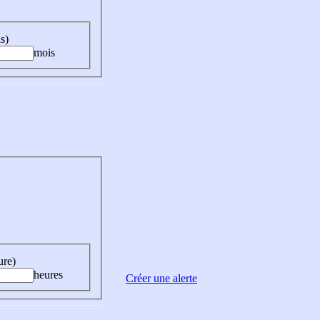
s)
mois
ure)
heures
Créer une alerte