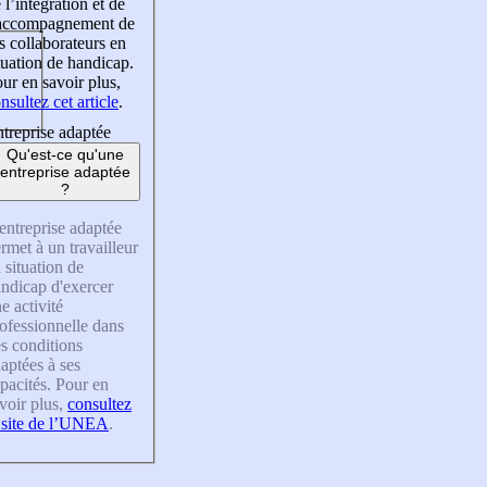
 l’intégration et de
’accompagnement de
s collaborateurs en
tuation de handicap.
ur en savoir plus,
nsultez cet article
.
treprise adaptée
Qu'est-ce qu'une
entreprise adaptée
?
entreprise adaptée
rmet à un travailleur
 situation de
ndicap d'exercer
e activité
ofessionnelle dans
s conditions
aptées à ses
pacités. Pour en
voir plus,
consultez
 site de l’UNEA
.