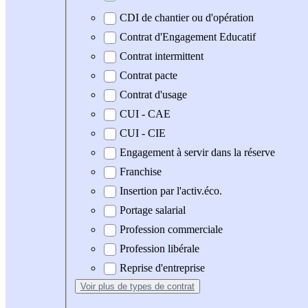
CDI de chantier ou d'opération
Contrat d'Engagement Educatif
Contrat intermittent
Contrat pacte
Contrat d'usage
CUI - CAE
CUI - CIE
Engagement à servir dans la réserve
Franchise
Insertion par l'activ.éco.
Portage salarial
Profession commerciale
Profession libérale
Reprise d'entreprise
Voir plus
de types de contrat