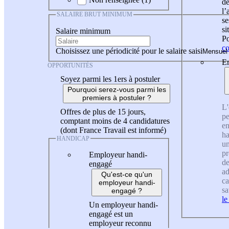
de
l
SALAIRE BRUT MINIMUM
se
si
Salaire minimum
Po
co
Choisissez une périodicité pour le salaire saisi
En
OPPORTUNITÉS
Soyez parmi les 1ers à postuler
Pourquoi serez-vous parmi les
premiers à postuler ?
L'
Offres de plus de 15 jours,
pe
comptant moins de 4 candidatures
en
(dont France Travail est informé)
ha
HANDICAP
un
pr
Employeur handi-
de
engagé
ad
Qu'est-ce qu'un
ca
employeur handi-
sa
engagé ?
le
Un employeur handi-
engagé est un
employeur reconnu