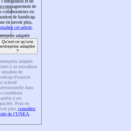
 l’intégration et de
’accompagnement de
s collaborateurs en
tuation de handicap.
ur en savoir plus,
nsultez cet article
.
treprise adaptée
Qu'est-ce qu'une
entreprise adaptée
?
entreprise adaptée
rmet à un travailleur
 situation de
ndicap d'exercer
e activité
ofessionnelle dans
s conditions
aptées à ses
pacités. Pour en
voir plus,
consultez
 site de l’UNEA
.