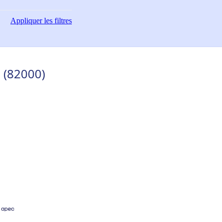
Appliquer
les filtres
 (82000)