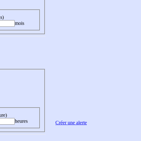
s)
mois
ure)
heures
Créer une alerte