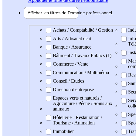
Appliquer
le filtre de durée hebdomadaire
Afficher les filtres de
Domaine pro
fessionnel
Domaine professionel
Achats / Comptabilité / Gestion
Indu
Arts / Artisanat d'art
Info
Tél
Banque / Assurance
Inst
Bâtiment / Travaux Publics (1)
Mark
Commerce / Vente
com
Communication / Multimédia
Res
Conseil / Etudes
San
Direction d'entreprise
Secr
Espaces verts et naturels /
Serv
Agriculture / Pêche / Soins aux
coll
animaux
Spe
Hôtellerie - Restauration /
Tourisme / Animation
Spo
Immobilier
Tran