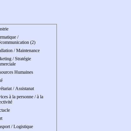
strie
rmatique /
écommunication (2)
allation / Maintenance
eting / Stratégie
merciale
sources Humaines
té
étariat / Assistanat
ices à la personne / à la
ectivité
ctacle
rt
sport / Logistique