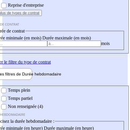
Reprise d'entreprise
plus
de types de contrat
 DE CONTRAT
ée de contrat
ée minimale (en mois)
Durée maximale (en mois)
mois
er
le filtre du type de contrat
les filtres de
Durée hebdo
madaire
 hebdomadaire
Temps plein
Temps partiel
Non renseignée (4)
 HEBDOMADAIRE
cisez la durée hebdomadaire :
ée minimale (en heure)
Durée maximale (en heure)