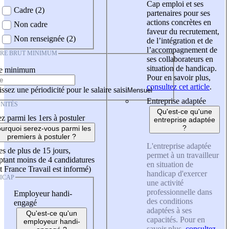
Cap emploi et ses
Cadre (2)
partenaires pour ses
actions concrètes en
Non cadre
faveur du recrutement,
Non renseignée (2)
de l’intégration et de
l’accompagnement de
IRE BRUT MINIMUM
ses collaborateurs en
situation de handicap.
re minimum
Pour en savoir plus,
consultez cet article
.
ssez une périodicité pour le salaire saisi
Entreprise adaptée
NITÉS
Qu'est-ce qu'une
z parmi les 1ers à postuler
entreprise adaptée
?
urquoi serez-vous parmi les
premiers à postuler ?
L'entreprise adaptée
es de plus de 15 jours,
permet à un travailleur
tant moins de 4 candidatures
en situation de
t France Travail est informé)
handicap d'exercer
ICAP
une activité
professionnelle dans
Employeur handi-
des conditions
engagé
adaptées à ses
Qu'est-ce qu'un
capacités. Pour en
employeur handi-
savoir plus,
consultez