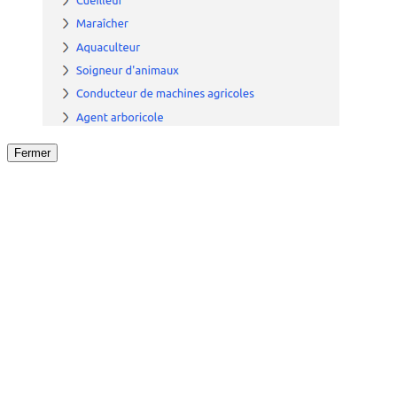
Fermer
Fermer
le détail de l'offre
/
Offre
sur
Offre précéden