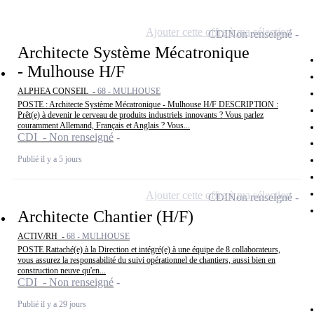
Ajouter cette offre à ma sélection
CDI
Non renseigné
Architecte Système Mécatronique
- Mulhouse H/F
ALPHEA CONSEIL -
68 - MULHOUSE
POSTE : Architecte Système Mécatronique - Mulhouse H/F DESCRIPTION :
Prêt(e) à devenir le cerveau de produits industriels innovants ? Vous parlez
couramment Allemand, Français et Anglais ? Vous...
CDI - Non renseigné
Publié il y a 5 jours
Ajouter cette offre à ma sélection
CDI
Non renseigné
Architecte Chantier (H/F)
ACTIV/RH -
68 - MULHOUSE
POSTE Rattaché(e) à la Direction et intégré(e) à une équipe de 8 collaborateurs,
vous assurez la responsabilité du suivi opérationnel de chantiers, aussi bien en
construction neuve qu'en...
CDI - Non renseigné
Publié il y a 29 jours