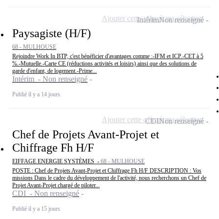
Ajouter cette offre à ma sélection
Intérim
Non renseigné
Paysagiste (H/F)
68 - MULHOUSE
Rejoindre Work In BTP, c'est bénéficier d'avantages comme :-IFM et ICP.-CET à 5
%.-Mutuelle.-Carte CE (réductions activités et loisirs) ainsi que des solutions de
garde d'enfant, de logement.-Prime...
Intérim - Non renseigné
Publié il y a 14 jours
Ajouter cette offre à ma sélection
CDI
Non renseigné
Chef de Projets Avant-Projet et
Chiffrage Fh H/F
EIFFAGE ENERGIE SYSTÈMES -
68 - MULHOUSE
POSTE : Chef de Projets Avant-Projet et Chiffrage Fh H/F DESCRIPTION : Vos
missions Dans le cadre du développement de l'activité, nous recherchons un Chef de
Projet Avant-Projet chargé de piloter...
CDI - Non renseigné
Publié il y a 15 jours