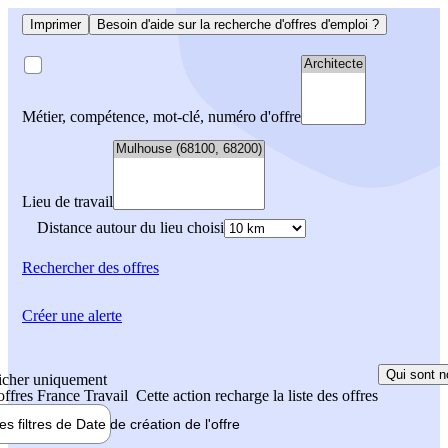
Imprimer
Besoin d'aide sur la recherche d'offres d'emploi ?
Métier, compétence, mot-clé, numéro d'offre
Lieu de travail
Distance autour du lieu choisi
Rechercher
des offres
Créer une alerte
Qui sont n
icher uniquement
 offres France Travail
Cette action recharge la liste des offres
les filtres de
Date de création
de l'offre