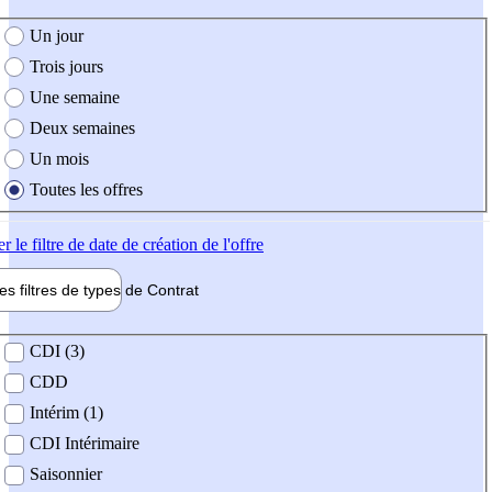
e création de l'offre
Un jour
Trois jours
Une semaine
Deux semaines
Un mois
Toutes les offres
er
le filtre de date de création de l'offre
les filtres de types de
Contrat
de contrat
CDI (3)
CDD
Intérim (1)
CDI Intérimaire
Saisonnier