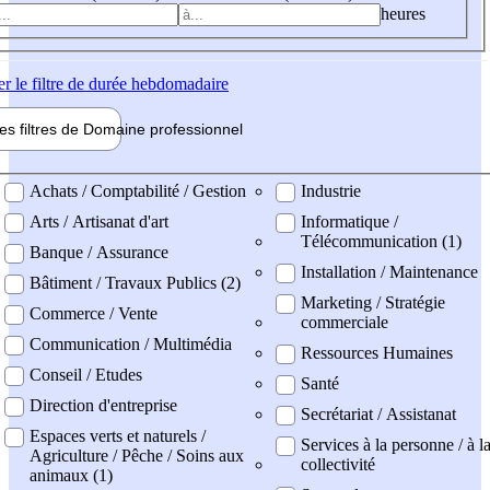
heures
er
le filtre de durée hebdomadaire
les filtres de
Domaine pro
fessionnel
ne professionel
Achats / Comptabilité / Gestion
Industrie
Arts / Artisanat d'art
Informatique /
Télécommunication (1)
Banque / Assurance
Installation / Maintenance
Bâtiment / Travaux Publics (2)
Marketing / Stratégie
Commerce / Vente
commerciale
Communication / Multimédia
Ressources Humaines
Conseil / Etudes
Santé
Direction d'entreprise
Secrétariat / Assistanat
Espaces verts et naturels /
Services à la personne / à l
Agriculture / Pêche / Soins aux
collectivité
animaux (1)