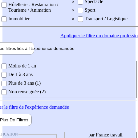
Spectacle
Hôtellerie - Restauration /
Tourisme / Animation
Sport
Immobilier
Transport / Logistique
Appliquer
le filtre du domaine professi
es filtres liés à l'
Expérience
demandée
ience demandée
Moins de 1 an
De 1 à 3 ans
Plus de 3 ans (1)
Non renseignée (2)
er
le filtre de l'expérience demandée
Plus De
Filtres
IFICATION
par France travail,