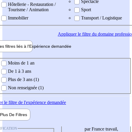
Spectacle
Hôtellerie - Restauration /
Tourisme / Animation
Sport
Immobilier
Transport / Logistique
Appliquer
le filtre du domaine professi
es filtres liés à l'
Expérience
demandée
ience demandée
Moins de 1 an
De 1 à 3 ans
Plus de 3 ans (1)
Non renseignée (1)
er
le filtre de l'expérience demandée
Plus De
Filtres
IFICATION
par France travail,