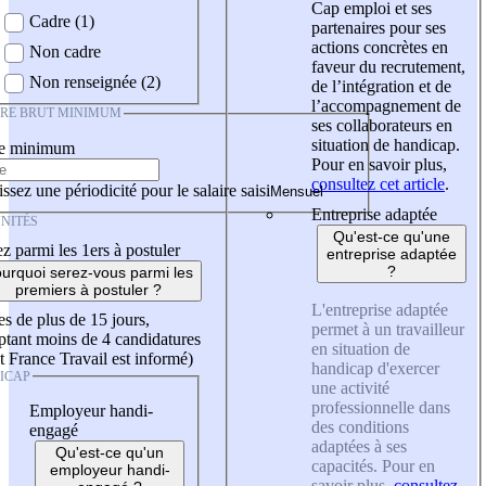
Cap emploi et ses
Cadre (1)
partenaires pour ses
actions concrètes en
Non cadre
faveur du recrutement,
Non renseignée (2)
de l’intégration et de
l’accompagnement de
IRE BRUT MINIMUM
ses collaborateurs en
situation de handicap.
re minimum
Pour en savoir plus,
consultez cet article
.
ssez une périodicité pour le salaire saisi
Entreprise adaptée
NITÉS
Qu'est-ce qu'une
z parmi les 1ers à postuler
entreprise adaptée
?
urquoi serez-vous parmi les
premiers à postuler ?
L'entreprise adaptée
es de plus de 15 jours,
permet à un travailleur
tant moins de 4 candidatures
en situation de
t France Travail est informé)
handicap d'exercer
ICAP
une activité
professionnelle dans
Employeur handi-
des conditions
engagé
adaptées à ses
Qu'est-ce qu'un
capacités. Pour en
employeur handi-
savoir plus,
consultez