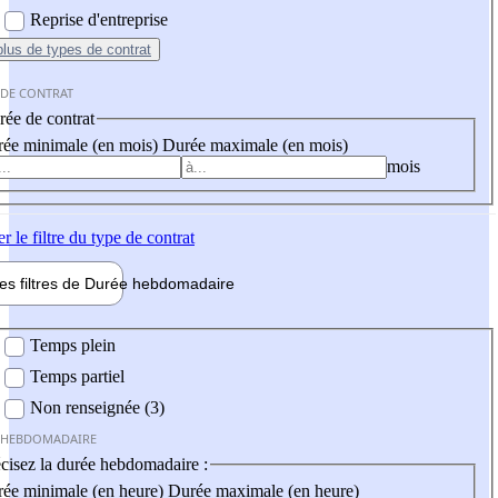
Reprise d'entreprise
plus
de types de contrat
 DE CONTRAT
ée de contrat
ée minimale (en mois)
Durée maximale (en mois)
mois
er
le filtre du type de contrat
les filtres de
Durée hebdo
madaire
 hebdomadaire
Temps plein
Temps partiel
Non renseignée (3)
 HEBDOMADAIRE
cisez la durée hebdomadaire :
ée minimale (en heure)
Durée maximale (en heure)