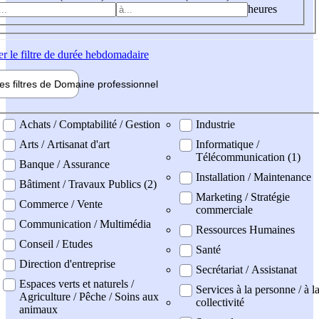
heures
er
le filtre de durée hebdomadaire
les filtres de
Domaine pro
fessionnel
ne professionel
Achats / Comptabilité / Gestion
Industrie
Arts / Artisanat d'art
Informatique /
Télécommunication (1)
Banque / Assurance
Installation / Maintenance
Bâtiment / Travaux Publics (2)
Marketing / Stratégie
Commerce / Vente
commerciale
Communication / Multimédia
Ressources Humaines
Conseil / Etudes
Santé
Direction d'entreprise
Secrétariat / Assistanat
Espaces verts et naturels /
Services à la personne / à l
Agriculture / Pêche / Soins aux
collectivité
animaux