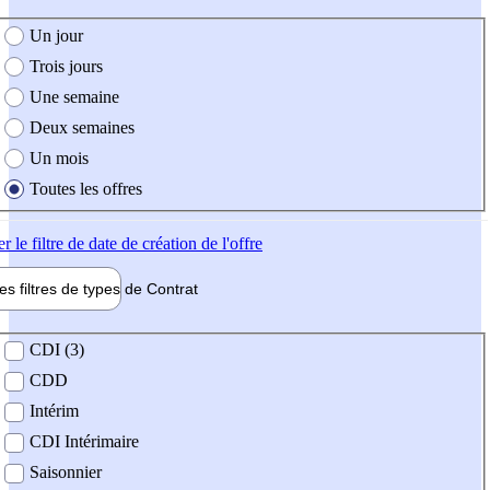
e création de l'offre
Un jour
Trois jours
Une semaine
Deux semaines
Un mois
Toutes les offres
er
le filtre de date de création de l'offre
les filtres de types de
Contrat
de contrat
CDI (3)
CDD
Intérim
CDI Intérimaire
Saisonnier