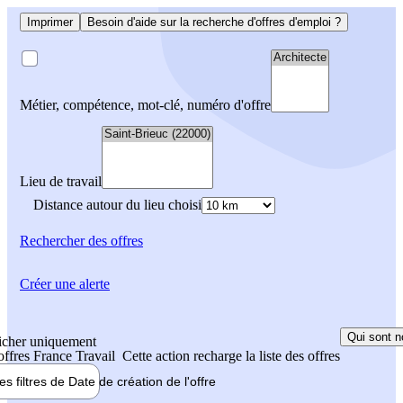
Imprimer
Besoin d'aide sur la recherche d'offres d'emploi ?
Métier, compétence, mot-clé, numéro d'offre
Lieu de travail
Distance autour du lieu choisi
Rechercher
des offres
Créer une alerte
Qui sont n
icher uniquement
 offres France Travail
Cette action recharge la liste des offres
les filtres de
Date de création
de l'offre