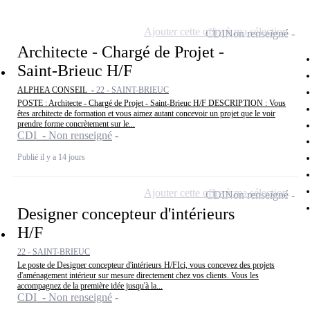
Ajouter cette offre à ma sélection
CDI
Non renseigné
Architecte - Chargé de Projet -
Saint-Brieuc H/F
ALPHEA CONSEIL -
22 - SAINT-BRIEUC
POSTE : Architecte - Chargé de Projet - Saint-Brieuc H/F DESCRIPTION : Vous
êtes architecte de formation et vous aimez autant concevoir un projet que le voir
prendre forme concrètement sur le...
CDI - Non renseigné
Publié il y a 14 jours
Ajouter cette offre à ma sélection
CDI
Non renseigné
Designer concepteur d'intérieurs
H/F
22 - SAINT-BRIEUC
Le poste de Designer concepteur d'intérieurs H/FIci, vous concevez des projets
d'aménagement intérieur sur mesure directement chez vos clients. Vous les
accompagnez de la première idée jusqu'à la...
CDI - Non renseigné