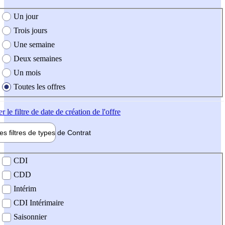
e création de l'offre
Un jour
Trois jours
Une semaine
Deux semaines
Un mois
Toutes les offres
er
le filtre de date de création de l'offre
les filtres de types de
Contrat
de contrat
CDI
CDD
Intérim
CDI Intérimaire
Saisonnier