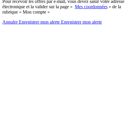
Pour recevoir les offres par e-mail, vous devez saisir votre adresse
électronique et la valider sur la page «
Mes coordonnées
» de la
rubrique « Mon compte »
Annuler
Enregistrer mon alerte
Enregistrer
mon alerte