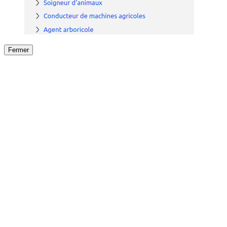
Fermer
Fermer
le détail de l'offre
/
Offre
sur
Offre précéden