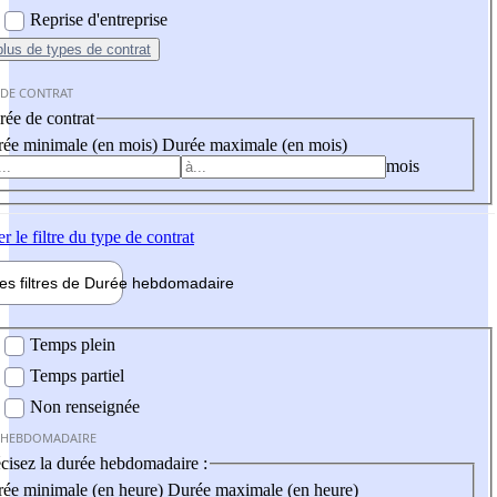
Reprise d'entreprise
plus
de types de contrat
 DE CONTRAT
ée de contrat
ée minimale (en mois)
Durée maximale (en mois)
mois
er
le filtre du type de contrat
les filtres de
Durée hebdo
madaire
 hebdomadaire
Temps plein
Temps partiel
Non renseignée
 HEBDOMADAIRE
cisez la durée hebdomadaire :
ée minimale (en heure)
Durée maximale (en heure)