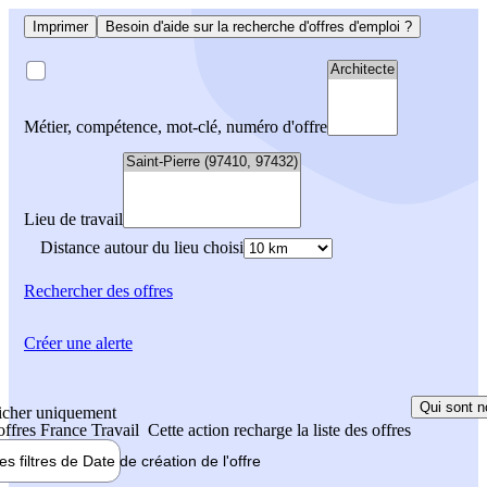
Imprimer
Besoin d'aide sur la recherche d'offres d'emploi ?
Métier, compétence, mot-clé, numéro d'offre
Lieu de travail
Distance autour du lieu choisi
Rechercher
des offres
Créer une alerte
Qui sont n
icher uniquement
 offres France Travail
Cette action recharge la liste des offres
les filtres de
Date de création
de l'offre