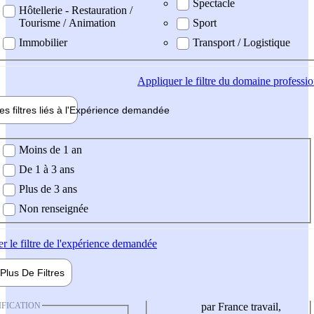
Spectacle
Hôtellerie - Restauration /
Tourisme / Animation
Sport
Immobilier
Transport / Logistique
Appliquer
le filtre du domaine professi
es filtres liés à l'
Expérience
demandée
ience demandée
Moins de 1 an
De 1 à 3 ans
Plus de 3 ans
Non renseignée
er
le filtre de l'expérience demandée
Plus De
Filtres
IFICATION
par France travail,