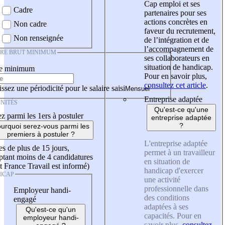
Cap emploi et ses
Cadre
partenaires pour ses
actions concrètes en
Non cadre
faveur du recrutement,
Non renseignée
de l’intégration et de
l’accompagnement de
IRE BRUT MINIMUM
ses collaborateurs en
situation de handicap.
re minimum
Pour en savoir plus,
consultez cet article
.
ssez une périodicité pour le salaire saisi
Entreprise adaptée
NITÉS
Qu'est-ce qu'une
z parmi les 1ers à postuler
entreprise adaptée
?
urquoi serez-vous parmi les
premiers à postuler ?
L'entreprise adaptée
es de plus de 15 jours,
permet à un travailleur
tant moins de 4 candidatures
en situation de
t France Travail est informé)
handicap d'exercer
ICAP
une activité
professionnelle dans
Employeur handi-
des conditions
engagé
adaptées à ses
Qu'est-ce qu'un
capacités. Pour en
employeur handi-
savoir plus,
consultez