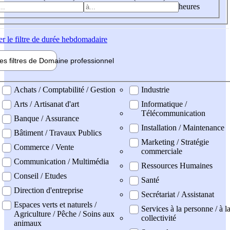
heures
er
le filtre de durée hebdomadaire
les filtres de
Domaine pro
fessionnel
ne professionel
Achats / Comptabilité / Gestion
Industrie
Arts / Artisanat d'art
Informatique /
Télécommunication
Banque / Assurance
Installation / Maintenance
Bâtiment / Travaux Publics
Marketing / Stratégie
Commerce / Vente
commerciale
Communication / Multimédia
Ressources Humaines
Conseil / Etudes
Santé
Direction d'entreprise
Secrétariat / Assistanat
Espaces verts et naturels /
Services à la personne / à l
Agriculture / Pêche / Soins aux
collectivité
animaux