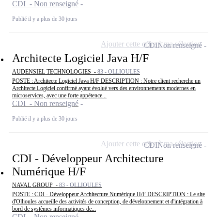
CDI - Non renseigné
Publié il y a plus de 30 jours
Ajouter cette offre à ma sélection
CDI
Non renseigné
Architecte Logiciel Java H/F
AUDENSIEL TECHNOLOGIES -
83 - OLLIOULES
POSTE : Architecte Logiciel Java H/F DESCRIPTION : Notre client recherche un
Architecte Logiciel confirmé ayant évolué vers des environnements modernes en
microservices, avec une forte appétence...
CDI - Non renseigné
Publié il y a plus de 30 jours
Ajouter cette offre à ma sélection
CDI
Non renseigné
CDI - Développeur Architecture
Numérique H/F
NAVAL GROUP -
83 - OLLIOULES
POSTE : CDI - Développeur Architecture Numérique H/F DESCRIPTION : Le site
d'Ollioules accueille des activités de conception, de développement et d'intégration à
bord de systèmes informatiques de...
CDI - Non renseigné