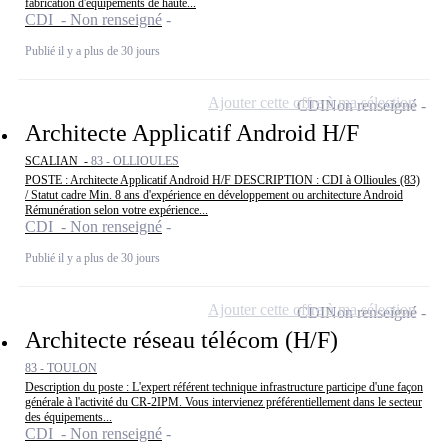
fabrication d'équipements de haute...
CDI - Non renseigné
Publié il y a plus de 30 jours
Ajouter cette offre à ma sélection
CDI
Non renseigné
Architecte Applicatif Android H/F
SCALIAN -
83 - OLLIOULES
POSTE : Architecte Applicatif Android H/F DESCRIPTION : CDI à Ollioules (83)
/ Statut cadre Min. 8 ans d'expérience en développement ou architecture Android
Rémunération selon votre expérience...
CDI - Non renseigné
Publié il y a plus de 30 jours
Ajouter cette offre à ma sélection
CDI
Non renseigné
Architecte réseau télécom (H/F)
83 - TOULON
Description du poste : L'expert référent technique infrastructure participe d'une façon
générale à l'activité du CR-2IPM. Vous intervienez préférentiellement dans le secteur
des équipements...
CDI - Non renseigné