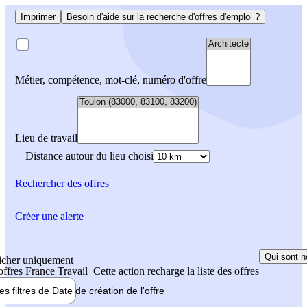
Imprimer
Besoin d'aide sur la recherche d'offres d'emploi ?
Métier, compétence, mot-clé, numéro d'offre
Lieu de travail
Distance autour du lieu choisi
Rechercher
des offres
Créer une alerte
Qui sont n
icher uniquement
 offres France Travail
Cette action recharge la liste des offres
les filtres de
Date de création
de l'offre