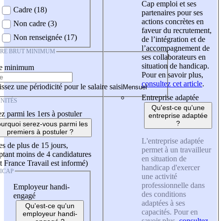
Cap emploi et ses
Cadre (18)
partenaires pour ses
actions concrètes en
Non cadre (3)
faveur du recrutement,
Non renseignée (17)
de l’intégration et de
l’accompagnement de
IRE BRUT MINIMUM
ses collaborateurs en
situation de handicap.
re minimum
Pour en savoir plus,
consultez cet article
.
ssez une périodicité pour le salaire saisi
Entreprise adaptée
NITÉS
Qu'est-ce qu'une
z parmi les 1ers à postuler
entreprise adaptée
?
urquoi serez-vous parmi les
premiers à postuler ?
L'entreprise adaptée
es de plus de 15 jours,
permet à un travailleur
tant moins de 4 candidatures
en situation de
t France Travail est informé)
handicap d'exercer
ICAP
une activité
professionnelle dans
Employeur handi-
des conditions
engagé
adaptées à ses
Qu'est-ce qu'un
capacités. Pour en
employeur handi-
savoir plus,
consultez