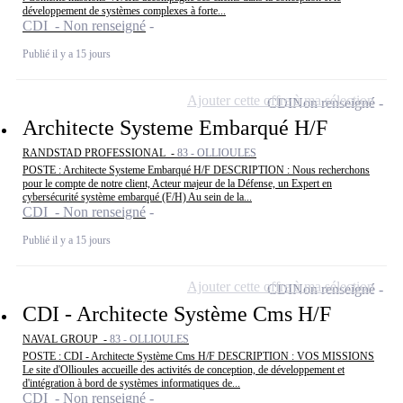
développement de systèmes complexes à forte...
CDI - Non renseigné
Publié il y a 15 jours
Ajouter cette offre à ma sélection
CDI
Non renseigné
Architecte Systeme Embarqué H/F
RANDSTAD PROFESSIONAL -
83 - OLLIOULES
POSTE : Architecte Systeme Embarqué H/F DESCRIPTION : Nous recherchons
pour le compte de notre client, Acteur majeur de la Défense, un Expert en
cybersécurité système embarqué (F/H) Au sein de la...
CDI - Non renseigné
Publié il y a 15 jours
Ajouter cette offre à ma sélection
CDI
Non renseigné
CDI - Architecte Système Cms H/F
NAVAL GROUP -
83 - OLLIOULES
POSTE : CDI - Architecte Système Cms H/F DESCRIPTION : VOS MISSIONS
Le site d'Ollioules accueille des activités de conception, de développement et
d'intégration à bord de systèmes informatiques de...
CDI - Non renseigné