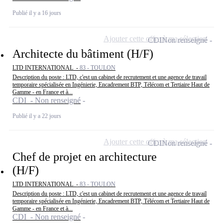
Publié il y a 16 jours
Ajouter cette offre à ma sélection
CDI
Non renseigné
Architecte du bâtiment (H/F)
LTD INTERNATIONAL -
83 - TOULON
Description du poste : LTD, c'est un cabinet de recrutement et une agence de travail
temporaire spécialisée en Ingénierie, Encadrement BTP, Télécom et Tertiaire Haut de
Gamme - en France et à...
CDI - Non renseigné
Publié il y a 22 jours
Ajouter cette offre à ma sélection
CDI
Non renseigné
Chef de projet en architecture
(H/F)
LTD INTERNATIONAL -
83 - TOULON
Description du poste : LTD, c'est un cabinet de recrutement et une agence de travail
temporaire spécialisée en Ingénierie, Encadrement BTP, Télécom et Tertiaire Haut de
Gamme - en France et à...
CDI - Non renseigné