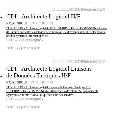
Ajouter cette offre à ma sélection
CDI
Non renseigné
CDI - Architecte Logiciel H/F
NAVAL GROUP -
83 - OLLIOULES
POSTE : CDI - Architecte Logiciel H/F DESCRIPTION : VOS MISSIONS Le site
d'Ollioules accueille des activités de conception, de développement et d'intégration à
bord de systèmes informatiques de...
CDI - Non renseigné
Publié il y a plus de 30 jours
Ajouter cette offre à ma sélection
CDI
Non renseigné
CDI - Architecte Logiciel Liaisons
de Données Tactiques H/F
NAVAL GROUP -
83 - OLLIOULES
POSTE : CDI - Architecte Logiciel Liaisons de Données Tactiques H/F
DESCRIPTION : VOS MISSIONS Rejoignez la direction ES (Équipements
Systèmes) et le site d'Ollioules qui accueille des activités...
CDI - Non renseigné
Publié il y a plus de 30 jours