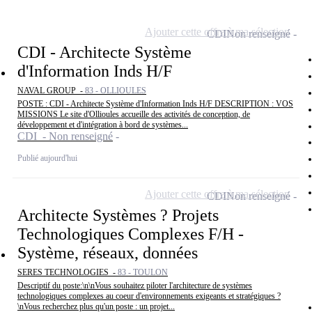
Ajouter cette offre à ma sélection
CDI
Non renseigné
CDI - Architecte Système
d'Information Inds H/F
NAVAL GROUP -
83 - OLLIOULES
POSTE : CDI - Architecte Système d'Information Inds H/F DESCRIPTION : VOS
MISSIONS Le site d'Ollioules accueille des activités de conception, de
développement et d'intégration à bord de systèmes...
CDI - Non renseigné
Publié aujourd'hui
Ajouter cette offre à ma sélection
CDI
Non renseigné
Architecte Systèmes ? Projets
Technologiques Complexes F/H -
Système, réseaux, données
SERES TECHNOLOGIES -
83 - TOULON
Descriptif du poste:\n\nVous souhaitez piloter l'architecture de systèmes
technologiques complexes au coeur d'environnements exigeants et stratégiques ?
\nVous recherchez plus qu'un poste : un projet...