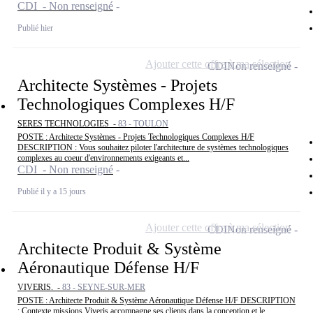
CDI - Non renseigné
Publié hier
Ajouter cette offre à ma sélection
CDI
Non renseigné
Architecte Systèmes - Projets
Technologiques Complexes H/F
SERES TECHNOLOGIES -
83 - TOULON
POSTE : Architecte Systèmes - Projets Technologiques Complexes H/F
DESCRIPTION : Vous souhaitez piloter l'architecture de systèmes technologiques
complexes au coeur d'environnements exigeants et...
CDI - Non renseigné
Publié il y a 15 jours
Ajouter cette offre à ma sélection
CDI
Non renseigné
Architecte Produit & Système
Aéronautique Défense H/F
VIVERIS. -
83 - SEYNE-SUR-MER
POSTE : Architecte Produit & Système Aéronautique Défense H/F DESCRIPTION
: Contexte missions Viveris accompagne ses clients dans la conception et le