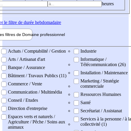
heures
er
le filtre de durée hebdomadaire
les filtres de
Domaine pro
fessionnel
ne professionel
Achats / Comptabilité / Gestion
Industrie
Arts / Artisanat d'art
Informatique /
Télécommunication (26)
Banque / Assurance
Installation / Maintenance
Bâtiment / Travaux Publics (11)
Marketing / Stratégie
Commerce / Vente
commerciale
Communication / Multimédia
Ressources Humaines
Conseil / Etudes
Santé
Direction d'entreprise
Secrétariat / Assistanat
Espaces verts et naturels /
Services à la personne / à l
Agriculture / Pêche / Soins aux
collectivité (1)
animaux