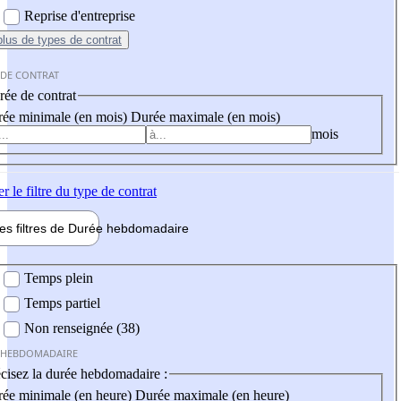
Reprise d'entreprise
plus
de types de contrat
 DE CONTRAT
ée de contrat
ée minimale (en mois)
Durée maximale (en mois)
mois
er
le filtre du type de contrat
les filtres de
Durée hebdo
madaire
 hebdomadaire
Temps plein
Temps partiel
Non renseignée (38)
 HEBDOMADAIRE
cisez la durée hebdomadaire :
ée minimale (en heure)
Durée maximale (en heure)