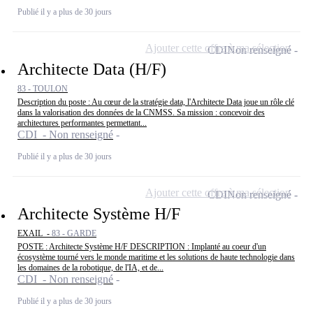
Publié il y a plus de 30 jours
Ajouter cette offre à ma sélection
CDI
Non renseigné
Architecte Data (H/F)
83 - TOULON
Description du poste : Au cœur de la stratégie data, l'Architecte Data joue un rôle clé
dans la valorisation des données de la CNMSS. Sa mission : concevoir des
architectures performantes permettant...
CDI - Non renseigné
Publié il y a plus de 30 jours
Ajouter cette offre à ma sélection
CDI
Non renseigné
Architecte Système H/F
EXAIL -
83 - GARDE
POSTE : Architecte Système H/F DESCRIPTION : Implanté au coeur d'un
écosystème tourné vers le monde maritime et les solutions de haute technologie dans
les domaines de la robotique, de l'IA, et de...
CDI - Non renseigné
Publié il y a plus de 30 jours