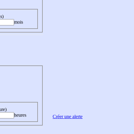
s)
mois
ure)
heures
Créer une alerte