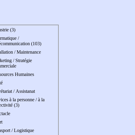
strie (3)
rmatique /
écommunication (103)
allation / Maintenance
eting / Stratégie
merciale
sources Humaines
té
étariat / Assistanat
ices à la personne / à la
ectivité (3)
ctacle
rt
sport / Logistique