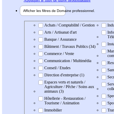
Appliquer
le filtre de durée hebdomadaire
Afficher les filtres de
Domaine pro
fessionnel
Domaine professionel
Achats / Comptabilité / Gestion
Indu
Arts / Artisanat d'art
Info
Tél
Banque / Assurance
Inst
Bâtiment / Travaux Publics (34)
Mark
Commerce / Vente
com
Communication / Multimédia
Res
Conseil / Etudes
San
Direction d'entreprise (1)
Secr
Espaces verts et naturels /
Serv
Agriculture / Pêche / Soins aux
coll
animaux (3)
Spe
Hôtellerie - Restauration /
Tourisme / Animation
Spo
Immobilier
Tran