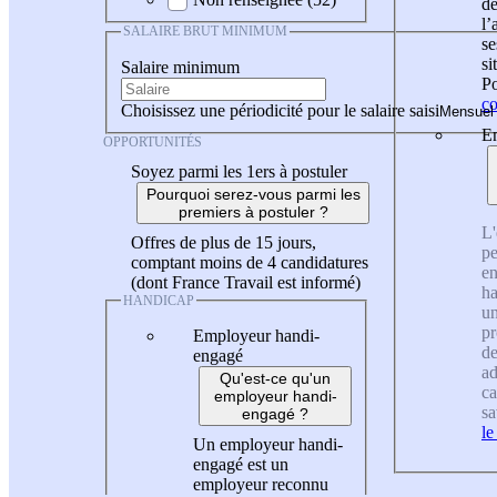
de
l
SALAIRE BRUT MINIMUM
se
si
Salaire minimum
Po
co
Choisissez une périodicité pour le salaire saisi
En
OPPORTUNITÉS
Soyez parmi les 1ers à postuler
Pourquoi serez-vous parmi les
premiers à postuler ?
L'
Offres de plus de 15 jours,
pe
comptant moins de 4 candidatures
en
(dont France Travail est informé)
ha
HANDICAP
un
pr
Employeur handi-
de
engagé
ad
Qu'est-ce qu'un
ca
employeur handi-
sa
engagé ?
le
Un employeur handi-
engagé est un
employeur reconnu