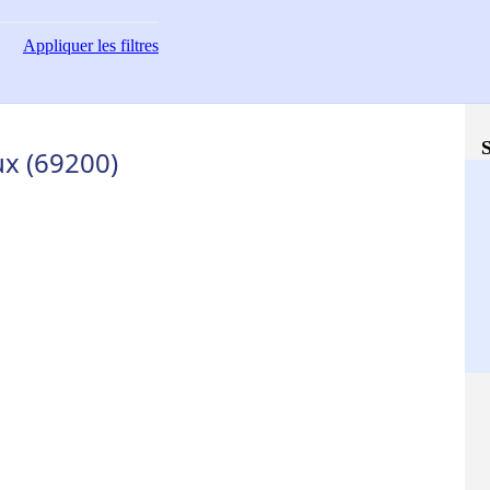
Appliquer
les filtres
S
ux (69200)