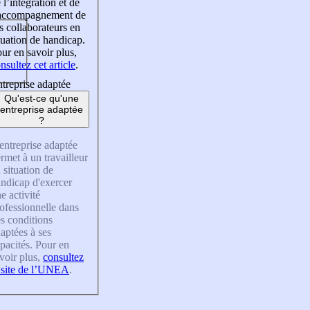
 l’intégration et de
’accompagnement de
s collaborateurs en
tuation de handicap.
ur en savoir plus,
nsultez cet article
.
treprise adaptée
Qu'est-ce qu'une
entreprise adaptée
?
entreprise adaptée
rmet à un travailleur
 situation de
ndicap d'exercer
e activité
ofessionnelle dans
s conditions
aptées à ses
pacités. Pour en
voir plus,
consultez
 site de l’UNEA
.