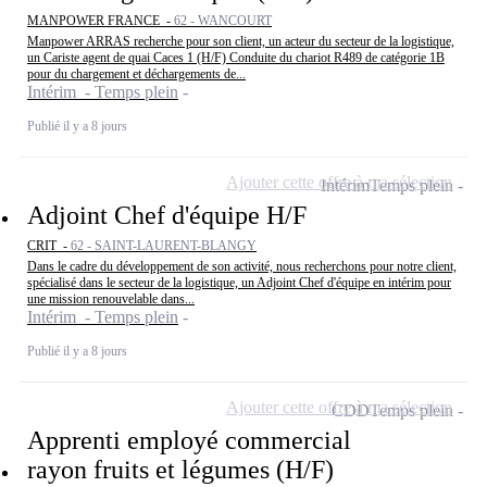
MANPOWER FRANCE -
62 - WANCOURT
Manpower ARRAS recherche pour son client, un acteur du secteur de la logistique,
un Cariste agent de quai Caces 1 (H/F) Conduite du chariot R489 de catégorie 1B
pour du chargement et déchargements de...
Intérim - Temps plein
Publié il y a 8 jours
Ajouter cette offre à ma sélection
Intérim
Temps plein
Adjoint Chef d'équipe H/F
CRIT -
62 - SAINT-LAURENT-BLANGY
Dans le cadre du développement de son activité, nous recherchons pour notre client,
spécialisé dans le secteur de la logistique, un Adjoint Chef d'équipe en intérim pour
une mission renouvelable dans...
Intérim - Temps plein
Publié il y a 8 jours
Ajouter cette offre à ma sélection
CDD
Temps plein
Apprenti employé commercial
rayon fruits et légumes (H/F)