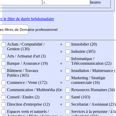
heures
er
le filtre de durée hebdomadaire
les filtres de
Domaine pro
fessionnel
ne professionel
Achats / Comptabilité /
Immobilier (20)
Gestion (130)
Industrie (305)
Arts / Artisanat d'art (3)
Informatique /
Banque / Assurance (19)
Télécommunication (22)
Bâtiment / Travaux
Installation / Maintenance 
Publics (365)
Marketing / Stratégie
Commerce / Vente (172)
commerciale (16)
Communication / Multimédia (6)
Ressources Humaines (34)
Conseil / Etudes (2)
Santé (103)
Direction d'entreprise (12)
Secrétariat / Assistanat (23)
Espaces verts et naturels /
Services à la personne / à l