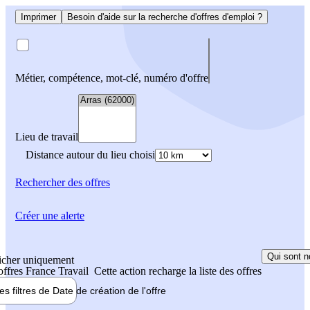
Imprimer
Besoin d'aide sur la recherche d'offres d'emploi ?
Métier, compétence, mot-clé, numéro d'offre
Lieu de travail
Distance autour du lieu choisi
Rechercher
des offres
Créer une alerte
Qui sont n
icher uniquement
 offres France Travail
Cette action recharge la liste des offres
les filtres de
Date de création
de l'offre