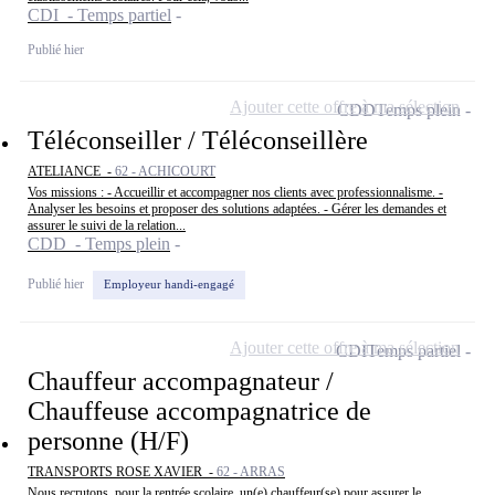
CDI - Temps partiel
Publié hier
Ajouter cette offre à ma sélection
CDD
Temps plein
Téléconseiller / Téléconseillère
ATELIANCE -
62 - ACHICOURT
Vos missions : - Accueillir et accompagner nos clients avec professionnalisme. -
Analyser les besoins et proposer des solutions adaptées. - Gérer les demandes et
assurer le suivi de la relation...
CDD - Temps plein
Publié hier
Employeur handi-engagé
Ajouter cette offre à ma sélection
CDI
Temps partiel
Chauffeur accompagnateur /
Chauffeuse accompagnatrice de
personne (H/F)
TRANSPORTS ROSE XAVIER -
62 - ARRAS
Nous recrutons, pour la rentrée scolaire, un(e) chauffeur(se) pour assurer le