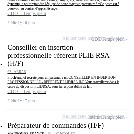
dynamique pour rejoindre l'équipe de notre magasin partenaire ! *Ce poste est à
pourvoir en contrat d'apprentissage...
CDD - Temps plein
Publié il y a 6 jours
Ajouter cette offre à ma sélection
CDD
Temps plein
Conseiller en insertion
professionnelle-référent PLIE RSA
(H/F)
62 - ARRAS
Proch'emploi recrute pour un partenaire un CONSEILLER EN INSERTION
PROFESSIONNELLE - REFERENT PLIE/RSA H/F Vous travaillerez dans le
cadre du dispositif PLIE/RSA, sous la responsabilité de la...
CDD - Temps plein
Publié il y a 7 jours
Ajouter cette offre à ma sélection
Intérim
Temps plein
Préparateur de commandes (H/F)
MANPOWER FRANCE -
62 - WANCOURT