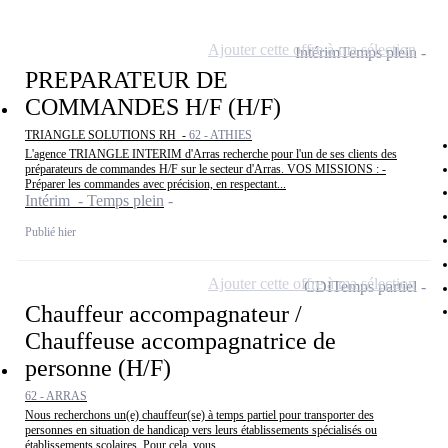
Ajouter cette offre à ma sélection
Intérim
Temps plein
PREPARATEUR DE
COMMANDES H/F (H/F)
TRIANGLE SOLUTIONS RH -
62 - ATHIES
L'agence TRIANGLE INTERIM d'Arras recherche pour l'un de ses clients des
préparateurs de commandes H/F sur le secteur d'Arras. VOS MISSIONS : -
Préparer les commandes avec précision, en respectant...
Intérim - Temps plein
Publié hier
Ajouter cette offre à ma sélection
CDI
Temps partiel
Chauffeur accompagnateur /
Chauffeuse accompagnatrice de
personne (H/F)
62 - ARRAS
Nous recherchons un(e) chauffeur(se) à temps partiel pour transporter des
personnes en situation de handicap vers leurs établissements spécialisés ou
établissements scolaires. Pour cela, vous...