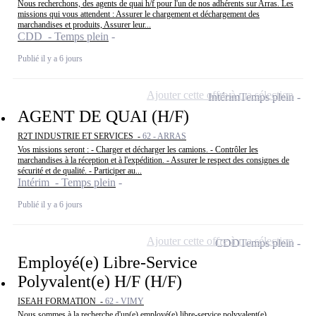
Nous recherchons, des agents de quai h/f pour l'un de nos adhérents sur Arras. Les
missions qui vous attendent : Assurer le chargement et déchargement des
marchandises et produits, Assurer leur...
CDD - Temps plein
Publié il y a 6 jours
Ajouter cette offre à ma sélection
Intérim
Temps plein
AGENT DE QUAI (H/F)
R2T INDUSTRIE ET SERVICES -
62 - ARRAS
Vos missions seront : - Charger et décharger les camions. - Contrôler les
marchandises à la réception et à l'expédition. - Assurer le respect des consignes de
sécurité et de qualité. - Participer au...
Intérim - Temps plein
Publié il y a 6 jours
Ajouter cette offre à ma sélection
CDD
Temps plein
Employé(e) Libre-Service
Polyvalent(e) H/F (H/F)
ISEAH FORMATION -
62 - VIMY
Nous sommes à la recherche d'un(e) employé(e) libre-service polyvalent(e)