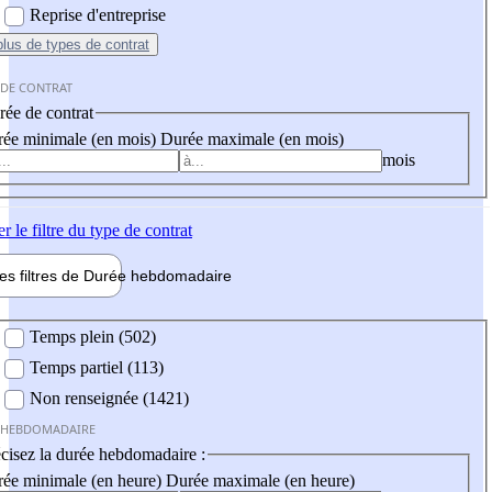
Reprise d'entreprise
plus
de types de contrat
 DE CONTRAT
ée de contrat
ée minimale (en mois)
Durée maximale (en mois)
mois
er
le filtre du type de contrat
les filtres de
Durée hebdo
madaire
 hebdomadaire
Temps plein (502)
Temps partiel (113)
Non renseignée (1421)
 HEBDOMADAIRE
cisez la durée hebdomadaire :
ée minimale (en heure)
Durée maximale (en heure)