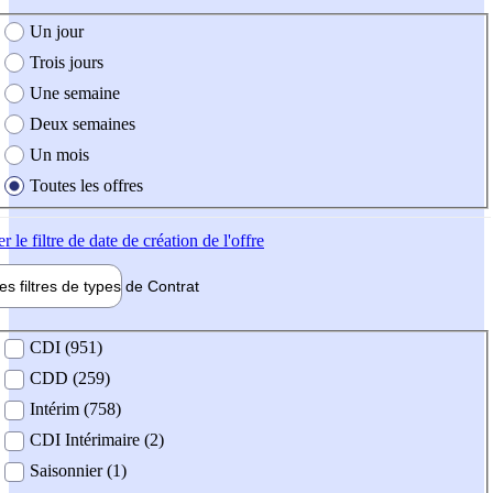
e création de l'offre
Un jour
Trois jours
Une semaine
Deux semaines
Un mois
Toutes les offres
er
le filtre de date de création de l'offre
les filtres de types de
Contrat
de contrat
CDI (951)
CDD (259)
Intérim (758)
CDI Intérimaire (2)
Saisonnier (1)