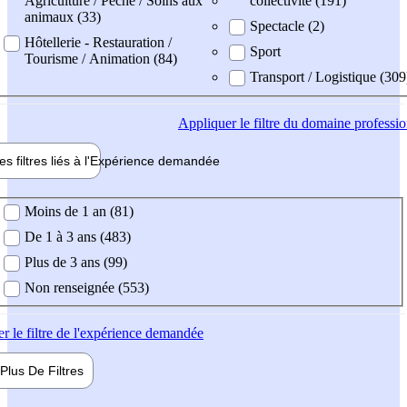
Agriculture / Pêche / Soins aux
collectivité (191)
animaux (33)
Spectacle (2)
Hôtellerie - Restauration /
Sport
Tourisme / Animation (84)
Transport / Logistique (309
Appliquer
le filtre du domaine professi
es filtres liés à l'
Expérience
demandée
ience demandée
Moins de 1 an (81)
De 1 à 3 ans (483)
Plus de 3 ans (99)
Non renseignée (553)
er
le filtre de l'expérience demandée
Plus De
Filtres