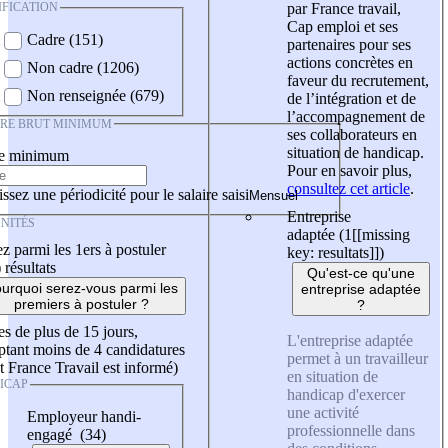
IFICATION
par France travail,
Cap emploi et ses
Cadre (151)
partenaires pour ses
actions concrètes en
Non cadre (1206)
faveur du recrutement,
Non renseignée (679)
de l’intégration et de
l’accompagnement de
IRE BRUT MINIMUM
ses collaborateurs en
situation de handicap.
re minimum
Pour en savoir plus,
consultez cet article
.
ssez une périodicité pour le salaire saisi
Entreprise
NITÉS
adaptée (1
[[missing
z parmi les 1ers à postuler
key: resultats]]
)
)
résultats
Qu'est-ce qu'une
urquoi serez-vous parmi les
entreprise adaptée
premiers à postuler ?
?
es de plus de 15 jours,
L'entreprise adaptée
tant moins de 4 candidatures
permet à un travailleur
t France Travail est informé)
en situation de
ICAP
handicap d'exercer
une activité
Employeur handi-
professionnelle dans
engagé (34)