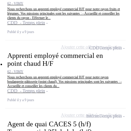
62 - VIMY
Nous recherchons un apprenti employé commercial H/F pour notre rayon fruits et
légumes. Vos missions principales sont les suivantes : - Accueillir et conseiller les
clients du rayon - Effectuer le...
CDD - Temps plein
Publié il y a 9 jours
Ajouter cette offre à ma sélection
CDD
Temps plein
Apprenti employé commercial en
point chaud H/F
62 - VIMY
Nous recherchons un apprenti employé commercial H/F pour notre rayon
boulangerie-pâtisserie (point chaud). Vos missions principales sont les suivantes : -
Accueillir et conseiller les clients du...
CDD - Temps plein
Publié il y a 9 jours
Ajouter cette offre à ma sélection
Intérim
Temps plein
Agent de quai CACES 5 (h/f)