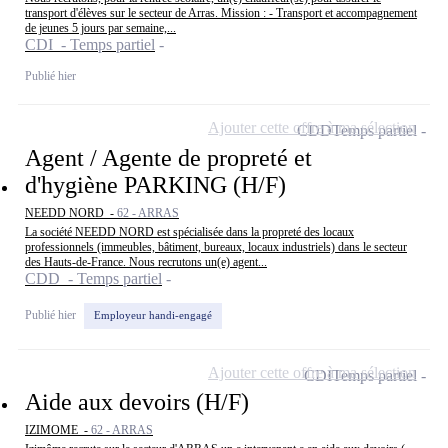
transport d'élèves sur le secteur de Arras. Mission : - Transport et accompagnement
de jeunes 5 jours par semaine,...
CDI - Temps partiel
Publié hier
Ajouter cette offre à ma sélection
CDD
Temps partiel
Agent / Agente de propreté et
d'hygiène PARKING (H/F)
NEEDD NORD -
62 - ARRAS
La société NEEDD NORD est spécialisée dans la propreté des locaux
professionnels (immeubles, bâtiment, bureaux, locaux industriels) dans le secteur
des Hauts-de-France. Nous recrutons un(e) agent...
CDD - Temps partiel
Publié hier
Employeur handi-engagé
Ajouter cette offre à ma sélection
CDI
Temps partiel
Aide aux devoirs (H/F)
IZIMOME -
62 - ARRAS