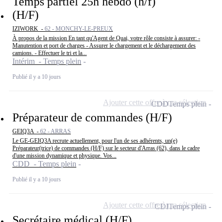
Temps partiel 25h hebdo (h/f)
(H/F)
IZIWORK -
62 - MONCHY-LE-PREUX
À propos de la mission En tant qu'Agent de Quai, votre rôle consiste à assurer: -
Manutention et port de charges - Assurer le chargement et le déchargement des
camions. - Effectuer le tri et la...
Intérim - Temps plein
Publié il y a 10 jours
Ajouter cette offre à ma sélection
CDD
Temps plein
Préparateur de commandes (H/F)
GEIQ3A -
62 - ARRAS
Le GE-GEIQ3A recrute actuellement, pour l'un de ses adhérents, un(e)
Préparateur(trice) de commandes (H/F) sur le secteur d'Arras (62), dans le cadre
d'une mission dynamique et physique. Vos...
CDD - Temps plein
Publié il y a 10 jours
Ajouter cette offre à ma sélection
CDI
Temps plein
Secrétaire médical (H/F)