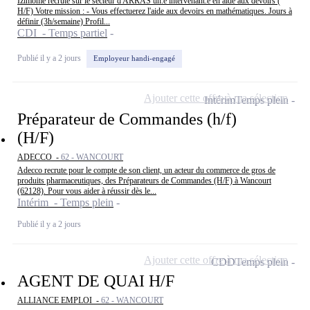
Izimôme recrute sur le secteur d'ARRAS un.e intervenant.e en aide aux devoirs (
H/F) Votre mission : - Vous effectuerez l'aide aux devoirs en mathématiques. Jours à
définir (3h/semaine) Profil...
CDI - Temps partiel
Publié il y a 2 jours
Employeur handi-engagé
Ajouter cette offre à ma sélection
Intérim
Temps plein
Préparateur de Commandes (h/f)
(H/F)
ADECCO -
62 - WANCOURT
Adecco recrute pour le compte de son client, un acteur du commerce de gros de
produits pharmaceutiques, des Préparateurs de Commandes (H/F) à Wancourt
(62128). Pour vous aider à réussir dès le...
Intérim - Temps plein
Publié il y a 2 jours
Ajouter cette offre à ma sélection
CDD
Temps plein
AGENT DE QUAI H/F
ALLIANCE EMPLOI -
62 - WANCOURT