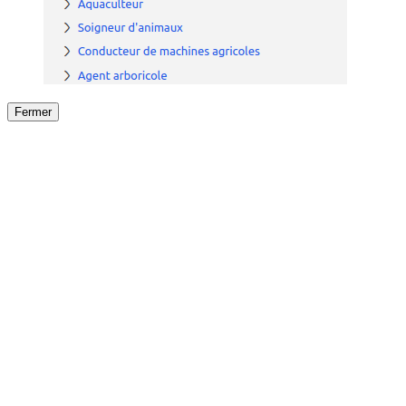
Fermer
Fermer
le détail de l'offre
/
Offre
sur
Offre précéden