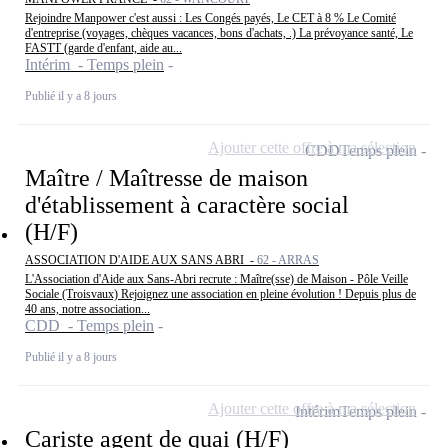
Rejoindre Manpower c'est aussi : Les Congés payés, Le CET à 8 % Le Comité
d'entreprise (voyages, chèques vacances, bons d'achats, .) La prévoyance santé, Le
FASTT (garde d'enfant, aide au...
Intérim - Temps plein
Publié il y a 8 jours
Ajouter cette offre à ma sélection
CDD
Temps plein
Maître / Maîtresse de maison
d'établissement à caractère social
(H/F)
ASSOCIATION D'AIDE AUX SANS ABRI -
62 - ARRAS
L'Association d'Aide aux Sans-Abri recrute : Maître(sse) de Maison - Pôle Veille
Sociale (Troisvaux) Rejoignez une association en pleine évolution ! Depuis plus de
40 ans, notre association...
CDD - Temps plein
Publié il y a 8 jours
Ajouter cette offre à ma sélection
Intérim
Temps plein
Cariste agent de quai (H/F)