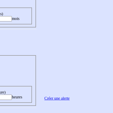
s)
mois
ure)
heures
Créer une alerte