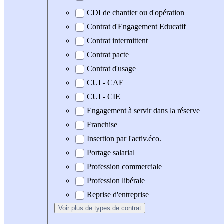
CDI de chantier ou d'opération
Contrat d'Engagement Educatif
Contrat intermittent
Contrat pacte
Contrat d'usage
CUI - CAE
CUI - CIE
Engagement à servir dans la réserve
Franchise
Insertion par l'activ.éco.
Portage salarial
Profession commerciale
Profession libérale
Reprise d'entreprise
Voir plus
de types de contrat