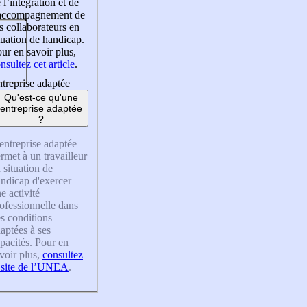
 l’intégration et de
’accompagnement de
s collaborateurs en
tuation de handicap.
ur en savoir plus,
nsultez cet article
.
treprise adaptée
Qu'est-ce qu'une
entreprise adaptée
?
entreprise adaptée
rmet à un travailleur
 situation de
ndicap d'exercer
e activité
ofessionnelle dans
s conditions
aptées à ses
pacités. Pour en
voir plus,
consultez
 site de l’UNEA
.