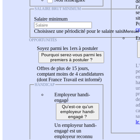
de
l
SALAIRE BRUT MINIMUM
se
si
Salaire minimum
Po
co
Choisissez une périodicité pour le salaire saisi
En
OPPORTUNITÉS
Soyez parmi les 1ers à postuler
Pourquoi serez-vous parmi les
premiers à postuler ?
L'
Offres de plus de 15 jours,
pe
comptant moins de 4 candidatures
en
(dont France Travail est informé)
ha
HANDICAP
un
pr
Employeur handi-
de
engagé
ad
Qu'est-ce qu'un
ca
employeur handi-
sa
engagé ?
le
Un employeur handi-
engagé est un
employeur reconnu