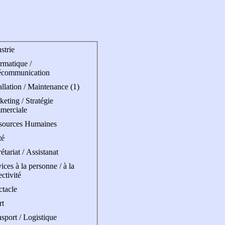
strie
rmatique /
écommunication
allation / Maintenance (1)
eting / Stratégie
merciale
sources Humaines
té
étariat / Assistanat
ices à la personne / à la
ectivité
ctacle
rt
sport / Logistique