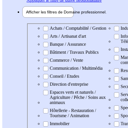
Appliquer
le filtre de durée hebdomadaire
Afficher les filtres de
Domaine pro
fessionnel
Domaine professionel
Achats / Comptabilité / Gestion
Indu
Arts / Artisanat d'art
Info
Tél
Banque / Assurance
Inst
Bâtiment / Travaux Publics
Mark
Commerce / Vente
com
Communication / Multimédia
Res
Conseil / Etudes
San
Direction d'entreprise
Secr
Espaces verts et naturels /
Serv
Agriculture / Pêche / Soins aux
coll
animaux
Spe
Hôtellerie - Restauration /
Tourisme / Animation
Spo
Immobilier
Tran