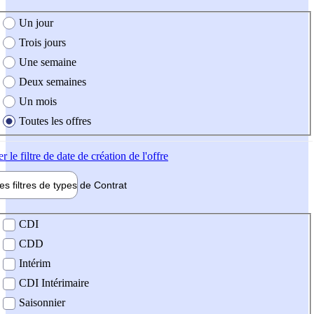
e création de l'offre
Un jour
Trois jours
Une semaine
Deux semaines
Un mois
Toutes les offres
er
le filtre de date de création de l'offre
les filtres de types de
Contrat
de contrat
CDI
CDD
Intérim
CDI Intérimaire
Saisonnier