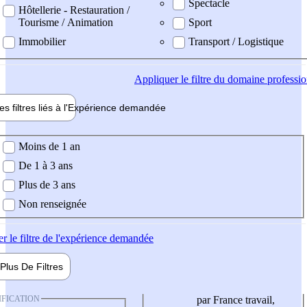
Spectacle
Hôtellerie - Restauration /
Tourisme / Animation
Sport
Immobilier
Transport / Logistique
Appliquer
le filtre du domaine professi
es filtres liés à l'
Expérience
demandée
ience demandée
Moins de 1 an
De 1 à 3 ans
Plus de 3 ans
Non renseignée
er
le filtre de l'expérience demandée
Plus De
Filtres
IFICATION
par France travail,