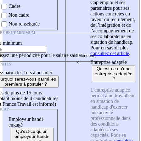
Cap emploi et ses
Cadre
partenaires pour ses
actions concrètes en
Non cadre
faveur du recrutement,
Non renseignée
de l’intégration et de
l’accompagnement de
IRE BRUT MINIMUM
ses collaborateurs en
situation de handicap.
re minimum
Pour en savoir plus,
consultez cet article
.
ssez une périodicité pour le salaire saisi
Entreprise adaptée
NITÉS
Qu'est-ce qu'une
z parmi les 1ers à postuler
entreprise adaptée
?
urquoi serez-vous parmi les
premiers à postuler ?
L'entreprise adaptée
es de plus de 15 jours,
permet à un travailleur
tant moins de 4 candidatures
en situation de
t France Travail est informé)
handicap d'exercer
ICAP
une activité
professionnelle dans
Employeur handi-
des conditions
engagé
adaptées à ses
Qu'est-ce qu'un
capacités. Pour en
employeur handi-
savoir plus,
consultez