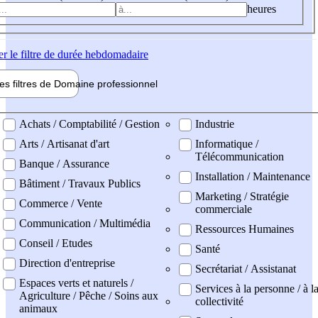
heures
er
le filtre de durée hebdomadaire
les filtres de
Domaine pro
fessionnel
ne professionel
Achats / Comptabilité / Gestion
Industrie
Arts / Artisanat d'art
Informatique /
Télécommunication
Banque / Assurance
Installation / Maintenance
Bâtiment / Travaux Publics
Marketing / Stratégie
Commerce / Vente
commerciale
Communication / Multimédia
Ressources Humaines
Conseil / Etudes
Santé
Direction d'entreprise
Secrétariat / Assistanat
Espaces verts et naturels /
Services à la personne / à l
Agriculture / Pêche / Soins aux
collectivité
animaux