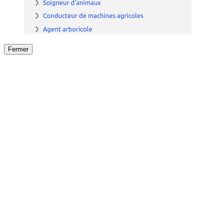
Fermer
Fermer
le détail de l'offre
/
Offre
sur
Offre précéden