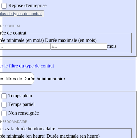
Reprise d'entreprise
plus
de types de contrat
 DE CONTRAT
ée de contrat
ée minimale (en mois)
Durée maximale (en mois)
mois
er
le filtre du type de contrat
les filtres de
Durée hebdo
madaire
 hebdomadaire
Temps plein
Temps partiel
Non renseignée
 HEBDOMADAIRE
cisez la durée hebdomadaire :
ée minimale (en heure)
Durée maximale (en heure)