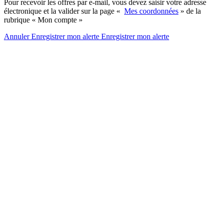
Pour recevoir les offres par e-mail, vous devez saisir votre adresse
électronique et la valider sur la page «
Mes coordonnées
» de la
rubrique « Mon compte »
Annuler
Enregistrer mon alerte
Enregistrer
mon alerte