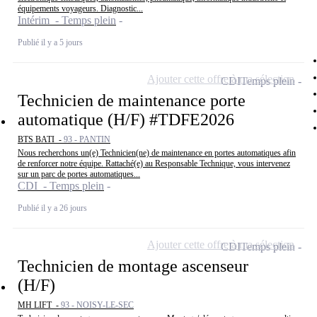
équipements voyageurs. Diagnostic...
Intérim - Temps plein
Publié il y a 5 jours
Ajouter cette offre à ma sélection
CDI
Temps plein
Technicien de maintenance porte
automatique (H/F) #TDFE2026
BTS BATI -
93 - PANTIN
Nous recherchons un(e) Technicien(ne) de maintenance en portes automatiques afin
de renforcer notre équipe. Rattaché(e) au Responsable Technique, vous intervenez
sur un parc de portes automatiques...
CDI - Temps plein
Publié il y a 26 jours
Ajouter cette offre à ma sélection
CDI
Temps plein
Technicien de montage ascenseur
(H/F)
MH LIFT -
93 - NOISY-LE-SEC