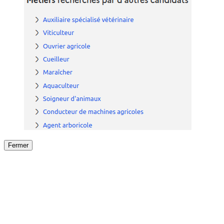
Fermer
Fermer
le détail de l'offre
/
Offre
sur
Offre précéden