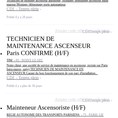
Technicien de montage ascenseur autonome, Montage/ démontage ascenseur multi
marque Montage /démontage porte automatique
CDI - Temps plein
Publié il y a 28 jours
Ajouter cette offre à ma sélection
CDI
Temps plein
TECHNICIEN DE
MAINTENANCE ASCENSEUR
Paris CONFIRME (H/F)
TIM -
93 - NOISY-LE-SEC
Notre client, une société de service de maintenance en ascenseur, recrute sur Paris
Intra-muros, un(e) TECHNICIEN DE MAINTENANCE EN
ASCENSEUR.Garant du bon fonctionnement de son parc d'installation...
CDI - Temps plein
Publié il y a plus de 30 jours
Ajouter cette offre à ma sélection
CDI
Temps plein
Mainteneur Ascensoriste (H/F)
REGIE AUTONOME DES TRANSPORTS PARISIENS -
75 - PARIS 12E