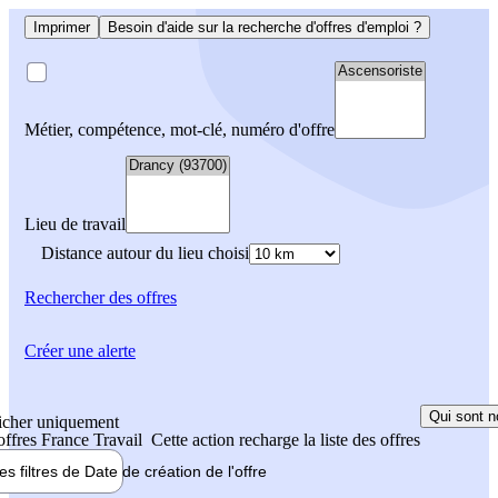
Imprimer
Besoin d'aide sur la recherche d'offres d'emploi ?
Métier, compétence, mot-clé, numéro d'offre
Lieu de travail
Distance autour du lieu choisi
Rechercher
des offres
Créer une alerte
Qui sont n
icher uniquement
 offres France Travail
Cette action recharge la liste des offres
les filtres de
Date de création
de l'offre