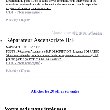
Description du poste : Dans le cadre de vos fonctions, vous intervenez sur les
opérations de réparation et de remise en état des ascenseurs, dans le respect des
exigences de sécurité, des normes en...
CDI - Non renseigné
Publié il y a 16 jours
Ajouter cette offre à ma sélection
CDI
Non renseigné
Réparateur Ascensoriste H/F
SOPRATEC -
93 - PANTIN
POSTE : Réparateur Ascensoriste H/F DESCRIPTION : L'agence SOPRATEC
Vincennes recherche pour l'un de ses clients un Réparateur en ascenseurs (H/F),
pour un poste à pourvoir en CDI. Vous assurez...
CDI - Non renseigné
Publié il y a 17 jours
Afficher les 20 offres suivantes
Votre avis nous intéresse