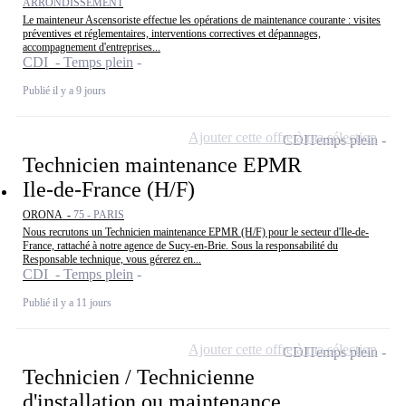
ARRONDISSEMENT
Le mainteneur Ascensoriste effectue les opérations de maintenance courante : visites
préventives et réglementaires, interventions correctives et dépannages,
accompagnement d'entreprises...
CDI - Temps plein
Publié il y a 9 jours
Ajouter cette offre à ma sélection
CDI
Temps plein
Technicien maintenance EPMR
Ile-de-France (H/F)
ORONA -
75 - PARIS
Nous recrutons un Technicien maintenance EPMR (H/F) pour le secteur d'Ile-de-
France, rattaché à notre agence de Sucy-en-Brie. Sous la responsabilité du
Responsable technique, vous gérerez en...
CDI - Temps plein
Publié il y a 11 jours
Ajouter cette offre à ma sélection
CDI
Temps plein
Technicien / Technicienne
d'installation ou maintenance