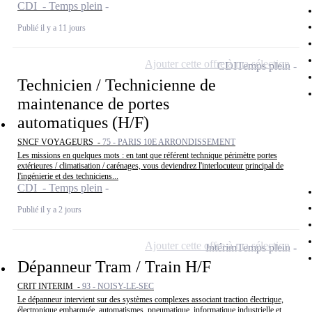
CDI - Temps plein
Publié il y a 11 jours
Ajouter cette offre à ma sélection
CDI
Temps plein
Technicien / Technicienne de
maintenance de portes
automatiques (H/F)
SNCF VOYAGEURS -
75 - PARIS 10E ARRONDISSEMENT
Les missions en quelques mots : en tant que référent technique périmètre portes
extérieures / climatisation / carénages, vous deviendrez l'interlocuteur principal de
l'ingénierie et des techniciens...
CDI - Temps plein
Publié il y a 2 jours
Ajouter cette offre à ma sélection
Intérim
Temps plein
Dépanneur Tram / Train H/F
CRIT INTERIM -
93 - NOISY-LE-SEC
Le dépanneur intervient sur des systèmes complexes associant traction électrique,
électronique embarquée, automatismes, pneumatique, informatique industrielle et