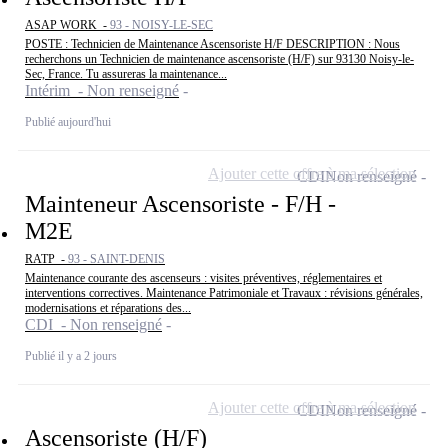
ASAP WORK -
93 - NOISY-LE-SEC
POSTE : Technicien de Maintenance Ascensoriste H/F DESCRIPTION : Nous
recherchons un Technicien de maintenance ascensoriste (H/F) sur 93130 Noisy-le-
Sec, France. Tu assureras la maintenance...
Intérim - Non renseigné
Publié aujourd'hui
Ajouter cette offre à ma sélection
CDI
Non renseigné
Mainteneur Ascensoriste - F/H -
M2E
RATP -
93 - SAINT-DENIS
Maintenance courante des ascenseurs : visites préventives, réglementaires et
interventions correctives. Maintenance Patrimoniale et Travaux : révisions générales,
modernisations et réparations des...
CDI - Non renseigné
Publié il y a 2 jours
Ajouter cette offre à ma sélection
CDI
Non renseigné
Ascensoriste (H/F)