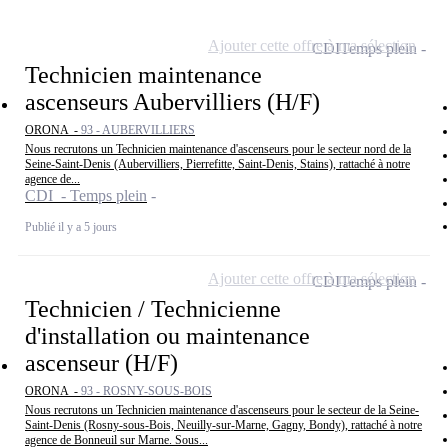
Ajouter cette offre à ma sélection
CDI
Temps plein
Technicien maintenance
ascenseurs Aubervilliers (H/F)
ORONA -
93 - AUBERVILLIERS
Nous recrutons un Technicien maintenance d'ascenseurs pour le secteur nord de la
Seine-Saint-Denis (Aubervilliers, Pierrefitte, Saint-Denis, Stains), rattaché à notre
agence de...
CDI - Temps plein
Publié il y a 5 jours
Ajouter cette offre à ma sélection
CDI
Temps plein
Technicien / Technicienne
d'installation ou maintenance
ascenseur (H/F)
ORONA -
93 - ROSNY-SOUS-BOIS
Nous recrutons un Technicien maintenance d'ascenseurs pour le secteur de la Seine-
Saint-Denis (Rosny-sous-Bois, Neuilly-sur-Marne, Gagny, Bondy), rattaché à notre
agence de Bonneuil sur Marne. Sous...