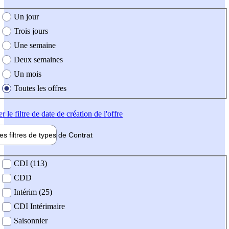
e création de l'offre
Un jour
Trois jours
Une semaine
Deux semaines
Un mois
Toutes les offres
er
le filtre de date de création de l'offre
les filtres de types de
Contrat
de contrat
CDI (113)
CDD
Intérim (25)
CDI Intérimaire
Saisonnier