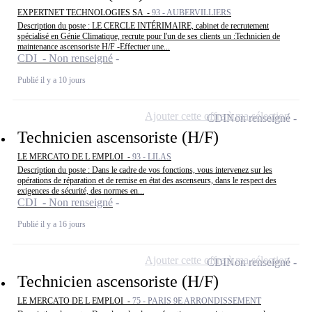
EXPERTNET TECHNOLOGIES SA -
93 - AUBERVILLIERS
Description du poste : LE CERCLE INTÉRIMAIRE, cabinet de recrutement
spécialisé en Génie Climatique, recrute pour l'un de ses clients un :Technicien de
maintenance ascensoriste H/F -Effectuer une...
CDI - Non renseigné
Publié il y a 10 jours
Ajouter cette offre à ma sélection
CDI
Non renseigné
Technicien ascensoriste (H/F)
LE MERCATO DE L EMPLOI -
93 - LILAS
Description du poste : Dans le cadre de vos fonctions, vous intervenez sur les
opérations de réparation et de remise en état des ascenseurs, dans le respect des
exigences de sécurité, des normes en...
CDI - Non renseigné
Publié il y a 16 jours
Ajouter cette offre à ma sélection
CDI
Non renseigné
Technicien ascensoriste (H/F)
LE MERCATO DE L EMPLOI -
75 - PARIS 9E ARRONDISSEMENT