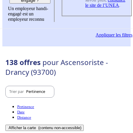
engagé ?
le site de l’UNEA
.
Un employeur handi-
engagé est un
employeur reconnu
Appliquer
les filtres
138 offres
pour Ascensoriste -
Drancy (93700)
Trier par
Pertinence
Pertinence
Date
Distance
Afficher la carte
(contenu non-accessible)