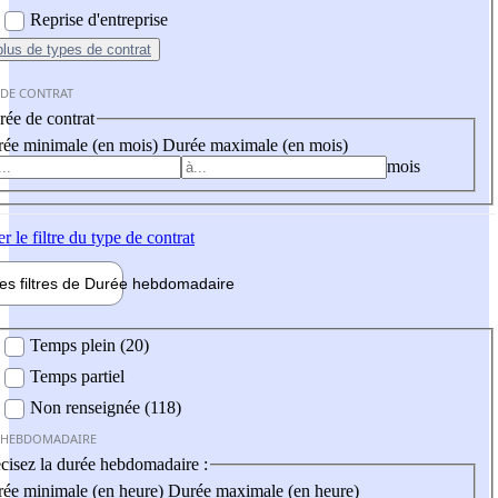
Reprise d'entreprise
plus
de types de contrat
 DE CONTRAT
ée de contrat
ée minimale (en mois)
Durée maximale (en mois)
mois
er
le filtre du type de contrat
les filtres de
Durée hebdo
madaire
 hebdomadaire
Temps plein (20)
Temps partiel
Non renseignée (118)
 HEBDOMADAIRE
cisez la durée hebdomadaire :
ée minimale (en heure)
Durée maximale (en heure)