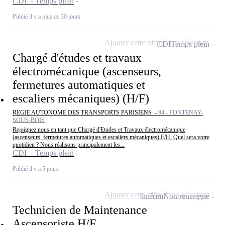
CDI - Temps plein
Publié il y a plus de 30 jours
Ajouter cette offre à ma sélection
CDI
Temps plein
Chargé d'études et travaux
électromécanique (ascenseurs,
fermetures automatiques et
escaliers mécaniques) (H/F)
REGIE AUTONOME DES TRANSPORTS PARISIENS -
94 - FONTENAY-
SOUS-BOIS
Rejoignez nous en tant que Chargé d'Etudes et Travaux électromécanique
(ascenseurs, fermetures automatiques et escaliers mécaniques) F/H. Quel sera votre
quotidien ? Nous réalisons principalement les...
CDI - Temps plein
Publié il y a 5 jours
Ajouter cette offre à ma sélection
Intérim
Non renseigné
Technicien de Maintenance
Ascensoriste H/F