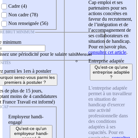
Cap emploi et ses
Cadre (4)
partenaires pour ses
actions concrètes en
Non cadre (78)
faveur du recrutement,
Non renseignée (56)
de l’intégration et de
l’accompagnement de
IRE BRUT MINIMUM
ses collaborateurs en
situation de handicap.
re minimum
Pour en savoir plus,
consultez cet article
.
ssez une périodicité pour le salaire saisi
Entreprise adaptée
NITÉS
Qu'est-ce qu'une
z parmi les 1ers à postuler
entreprise adaptée
?
urquoi serez-vous parmi les
premiers à postuler ?
L'entreprise adaptée
es de plus de 15 jours,
permet à un travailleur
tant moins de 4 candidatures
en situation de
t France Travail est informé)
handicap d'exercer
ICAP
une activité
professionnelle dans
Employeur handi-
des conditions
engagé
adaptées à ses
Qu'est-ce qu'un
capacités. Pour en
employeur handi-
savoir plus,
consultez