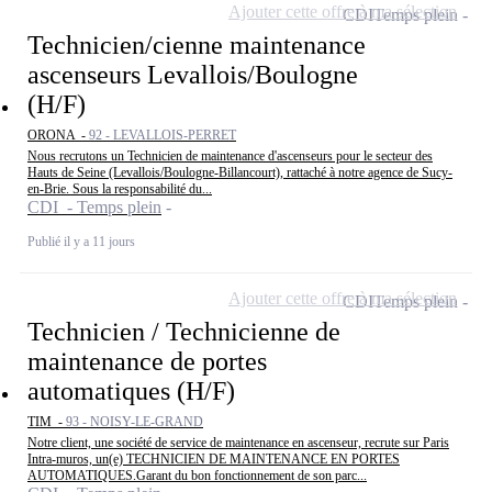
Ajouter cette offre à ma sélection
CDI
Temps plein
Technicien/cienne maintenance
ascenseurs Levallois/Boulogne
(H/F)
ORONA -
92 - LEVALLOIS-PERRET
Nous recrutons un Technicien de maintenance d'ascenseurs pour le secteur des
Hauts de Seine (Levallois/Boulogne-Billancourt), rattaché à notre agence de Sucy-
en-Brie. Sous la responsabilité du...
CDI - Temps plein
Publié il y a 11 jours
Ajouter cette offre à ma sélection
CDI
Temps plein
Technicien / Technicienne de
maintenance de portes
automatiques (H/F)
TIM -
93 - NOISY-LE-GRAND
Notre client, une société de service de maintenance en ascenseur, recrute sur Paris
Intra-muros, un(e) TECHNICIEN DE MAINTENANCE EN PORTES
AUTOMATIQUES.Garant du bon fonctionnement de son parc...