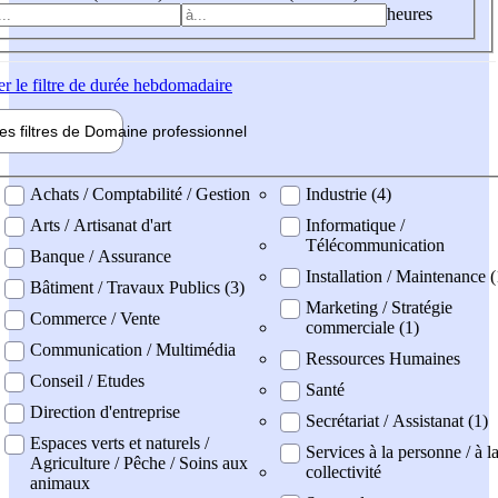
heures
er
le filtre de durée hebdomadaire
les filtres de
Domaine pro
fessionnel
ne professionel
Achats / Comptabilité / Gestion
Industrie (4)
Arts / Artisanat d'art
Informatique /
Télécommunication
Banque / Assurance
Installation / Maintenance 
Bâtiment / Travaux Publics (3)
Marketing / Stratégie
Commerce / Vente
commerciale (1)
Communication / Multimédia
Ressources Humaines
Conseil / Etudes
Santé
Direction d'entreprise
Secrétariat / Assistanat (1)
Espaces verts et naturels /
Services à la personne / à l
Agriculture / Pêche / Soins aux
collectivité
animaux