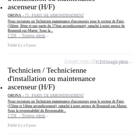
ascenseur (H/F)
ORONA -
75 - PARIS 16E ARRONDISSEMENT
Nous recrutons un Technicien maintenance d'ascenseurs pour le secteur de Paris,
(16ème, 8ème et une partie du 17ème arrondissement), rattaché à notre agence de
Bonneuil-sur-Marne. Sous la...
CDI - Temps plein
Publié il y a 9 jours
Ajouter cette offre à ma sélection
CDI
Temps plein
Technicien / Technicienne
d'installation ou maintenance
ascenseur (H/F)
ORONA -
75 - PARIS 15E ARRONDISSEMENT
Nous recrutons un Technicien maintenance d'ascenseurs pour le secteur de Paris,
(15ème et 14ème arrondissement), rattaché à notre agence de Bonneuil-sur-Marne.
Sous la responsabilité du Responsable...
CDI - Temps plein
Publié il y a 9 jours