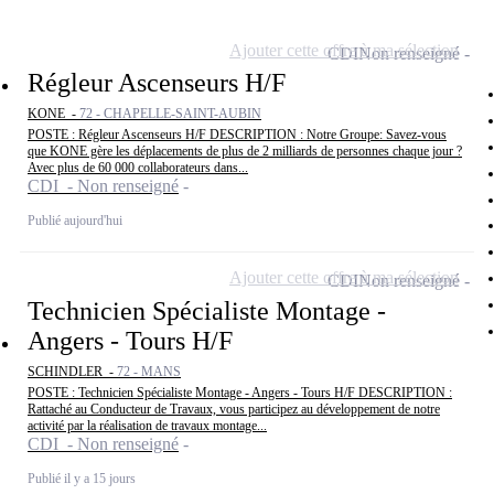
Ajouter cette offre à ma sélection
CDI
Non renseigné
Régleur Ascenseurs H/F
KONE -
72 - CHAPELLE-SAINT-AUBIN
POSTE : Régleur Ascenseurs H/F DESCRIPTION : Notre Groupe: Savez-vous
que KONE gère les déplacements de plus de 2 milliards de personnes chaque jour ?
Avec plus de 60 000 collaborateurs dans...
CDI - Non renseigné
Publié aujourd'hui
Ajouter cette offre à ma sélection
CDI
Non renseigné
Technicien Spécialiste Montage -
Angers - Tours H/F
SCHINDLER -
72 - MANS
POSTE : Technicien Spécialiste Montage - Angers - Tours H/F DESCRIPTION :
Rattaché au Conducteur de Travaux, vous participez au développement de notre
activité par la réalisation de travaux montage...
CDI - Non renseigné
Publié il y a 15 jours