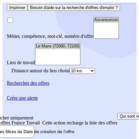
Imprimer
Besoin d'aide sur la recherche d'offres d'emploi ?
Métier, compétence, mot-clé, numéro d'offre
Lieu de travail
Distance autour du lieu choisi
Rechercher
des offres
Créer une alerte
Qui sont n
icher uniquement
 offres France Travail
Cette action recharge la liste des offres
les filtres de
Date de création
de l'offre