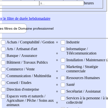
heures
er
le filtre de durée hebdomadaire
les filtres de
Domaine pro
fessionnel
ne professionel
Achats / Comptabilité / Gestion
Industrie
Arts / Artisanat d'art
Informatique /
Télécommunication
Banque / Assurance
Installation / Maintenance (
Bâtiment / Travaux Publics
Marketing / Stratégie
Commerce / Vente
commerciale
Communication / Multimédia
Ressources Humaines
Conseil / Etudes
Santé
Direction d'entreprise
Secrétariat / Assistanat
Espaces verts et naturels /
Services à la personne / à l
Agriculture / Pêche / Soins aux
collectivité
animaux