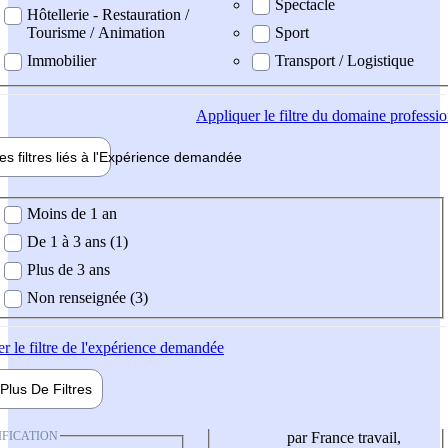
Spectacle
Hôtellerie - Restauration /
Tourisme / Animation
Sport
Immobilier
Transport / Logistique
Appliquer
le filtre du domaine professi
es filtres liés à l'
Expérience
demandée
ience demandée
Moins de 1 an
De 1 à 3 ans (1)
Plus de 3 ans
Non renseignée (3)
er
le filtre de l'expérience demandée
Plus De
Filtres
IFICATION
par France travail,