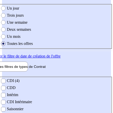
e création de l'offre
Un jour
Trois jours
Une semaine
Deux semaines
Un mois
Toutes les offres
er
le filtre de date de création de l'offre
les filtres de types de
Contrat
de contrat
CDI (4)
CDD
Intérim
CDI Intérimaire
Saisonnier