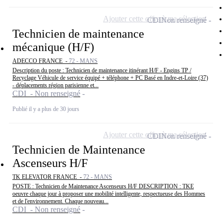
Ajouter cette offre à ma sélection
CDI
Non renseigné
Technicien de maintenance
mécanique (H/F)
ADECCO FRANCE -
72 - MANS
Description du poste : Technicien de maintenance itinérant H/F - Engins TP /
Recyclage Véhicule de service équipé + téléphone + PC Basé en Indre-et-Loire (37)
- déplacements région parisienne et...
CDI - Non renseigné
Publié il y a plus de 30 jours
Ajouter cette offre à ma sélection
CDI
Non renseigné
Technicien de Maintenance
Ascenseurs H/F
TK ELEVATOR FRANCE -
72 - MANS
POSTE : Technicien de Maintenance Ascenseurs H/F DESCRIPTION : TKE
oeuvre chaque jour à proposer une mobilité intelligente, respectueuse des Hommes
et de l'environnement. Chaque nouveau...
CDI - Non renseigné