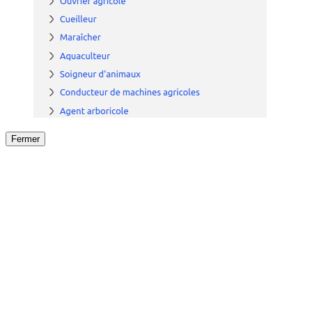
Fermer
Fermer
le détail de l'offre
/
Offre
sur
Offre précéden