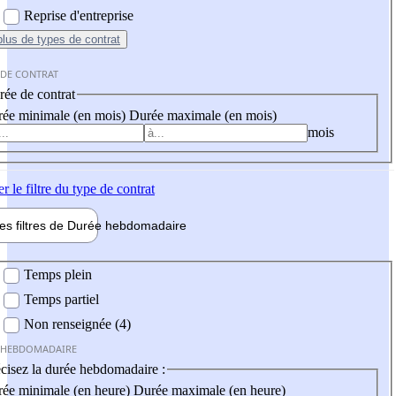
Reprise d'entreprise
plus
de types de contrat
 DE CONTRAT
ée de contrat
ée minimale (en mois)
Durée maximale (en mois)
mois
er
le filtre du type de contrat
les filtres de
Durée hebdo
madaire
 hebdomadaire
Temps plein
Temps partiel
Non renseignée (4)
 HEBDOMADAIRE
cisez la durée hebdomadaire :
ée minimale (en heure)
Durée maximale (en heure)