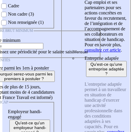
Cap emploi et ses
Cadre
partenaires pour ses
actions concrètes en
Non cadre (3)
faveur du recrutement,
Non renseignée (1)
de l’intégration et de
l’accompagnement de
IRE BRUT MINIMUM
ses collaborateurs en
situation de handicap.
re minimum
Pour en savoir plus,
consultez cet article
.
ssez une périodicité pour le salaire saisi
Entreprise adaptée
NITÉS
Qu'est-ce qu'une
z parmi les 1ers à postuler
entreprise adaptée
?
urquoi serez-vous parmi les
premiers à postuler ?
L'entreprise adaptée
es de plus de 15 jours,
permet à un travailleur
tant moins de 4 candidatures
en situation de
t France Travail est informé)
handicap d'exercer
ICAP
une activité
professionnelle dans
Employeur handi-
des conditions
engagé
adaptées à ses
Qu'est-ce qu'un
capacités. Pour en
employeur handi-
savoir plus,
consultez