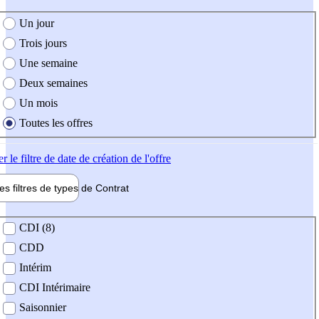
e création de l'offre
Un jour
Trois jours
Une semaine
Deux semaines
Un mois
Toutes les offres
er
le filtre de date de création de l'offre
les filtres de types de
Contrat
de contrat
CDI (8)
CDD
Intérim
CDI Intérimaire
Saisonnier