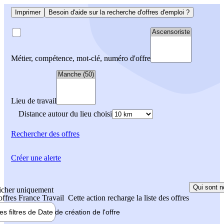
Imprimer
Besoin d'aide sur la recherche d'offres d'emploi ?
Métier, compétence, mot-clé, numéro d'offre
Lieu de travail
Distance autour du lieu choisi
Rechercher
des offres
Créer une alerte
Qui sont n
icher uniquement
 offres France Travail
Cette action recharge la liste des offres
les filtres de
Date de création
de l'offre