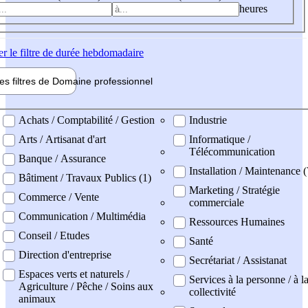
heures
er
le filtre de durée hebdomadaire
les filtres de
Domaine pro
fessionnel
ne professionel
Achats / Comptabilité / Gestion
Industrie
Arts / Artisanat d'art
Informatique /
Télécommunication
Banque / Assurance
Installation / Maintenance (
Bâtiment / Travaux Publics (1)
Marketing / Stratégie
Commerce / Vente
commerciale
Communication / Multimédia
Ressources Humaines
Conseil / Etudes
Santé
Direction d'entreprise
Secrétariat / Assistanat
Espaces verts et naturels /
Services à la personne / à l
Agriculture / Pêche / Soins aux
collectivité
animaux