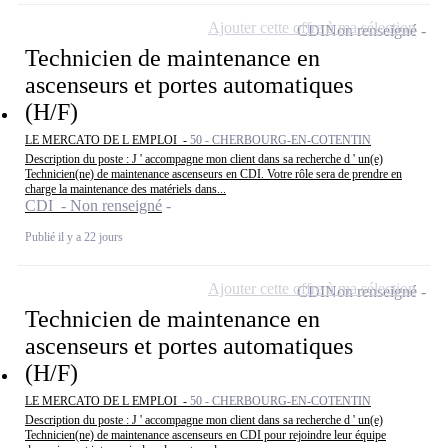
Ajouter cette offre à ma sélection
CDI
Non renseigné
Technicien de maintenance en
ascenseurs et portes automatiques
(H/F)
LE MERCATO DE L EMPLOI -
50 - CHERBOURG-EN-COTENTIN
Description du poste : J ' accompagne mon client dans sa recherche d ' un(e)
Technicien(ne) de maintenance ascenseurs en CDI. Votre rôle sera de prendre en
charge la maintenance des matériels dans...
CDI - Non renseigné
Publié il y a 22 jours
Ajouter cette offre à ma sélection
CDI
Non renseigné
Technicien de maintenance en
ascenseurs et portes automatiques
(H/F)
LE MERCATO DE L EMPLOI -
50 - CHERBOURG-EN-COTENTIN
Description du poste : J ' accompagne mon client dans sa recherche d ' un(e)
Technicien(ne) de maintenance ascenseurs en CDI pour rejoindre leur équipe