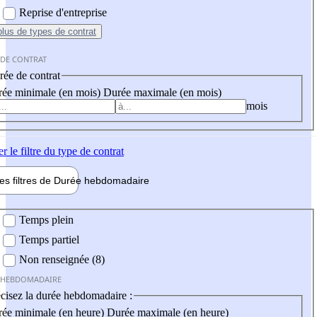
Reprise d'entreprise
plus
de types de contrat
 DE CONTRAT
ée de contrat
ée minimale (en mois)
Durée maximale (en mois)
mois
er
le filtre du type de contrat
les filtres de
Durée hebdo
madaire
 hebdomadaire
Temps plein
Temps partiel
Non renseignée (8)
 HEBDOMADAIRE
cisez la durée hebdomadaire :
ée minimale (en heure)
Durée maximale (en heure)