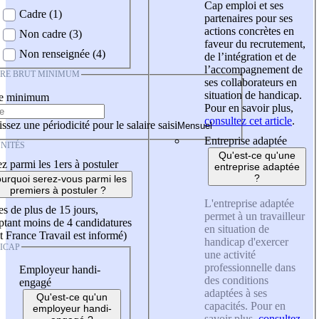
Cap emploi et ses
Cadre (1)
partenaires pour ses
actions concrètes en
Non cadre (3)
faveur du recrutement,
Non renseignée (4)
de l’intégration et de
l’accompagnement de
IRE BRUT MINIMUM
ses collaborateurs en
situation de handicap.
re minimum
Pour en savoir plus,
consultez cet article
.
ssez une périodicité pour le salaire saisi
Entreprise adaptée
NITÉS
Qu'est-ce qu'une
z parmi les 1ers à postuler
entreprise adaptée
?
urquoi serez-vous parmi les
premiers à postuler ?
L'entreprise adaptée
es de plus de 15 jours,
permet à un travailleur
tant moins de 4 candidatures
en situation de
t France Travail est informé)
handicap d'exercer
ICAP
une activité
professionnelle dans
Employeur handi-
des conditions
engagé
adaptées à ses
Qu'est-ce qu'un
capacités. Pour en
employeur handi-
savoir plus,
consultez