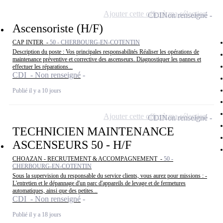
Ajouter cette offre à ma sélection
CDI
Non renseigné
Ascensoriste (H/F)
CAP INTER -
50 - CHERBOURG-EN-COTENTIN
Description du poste : Vos principales responsabilités Réaliser les opérations de
maintenance préventive et corrective des ascenseurs. Diagnostiquer les pannes et
effectuer les réparations...
CDI - Non renseigné
Publié il y a 10 jours
Ajouter cette offre à ma sélection
CDI
Non renseigné
TECHNICIEN MAINTENANCE
ASCENSEURS 50 - H/F
CHOAZAN - RECRUTEMENT & ACCOMPAGNEMENT -
50 -
CHERBOURG-EN-COTENTIN
Sous la supervision du responsable du service clients, vous aurez pour missions : -
L'entretien et le dépannage d'un parc d'appareils de levage et de fermetures
automatiques, ainsi que des petites...
CDI - Non renseigné
Publié il y a 18 jours