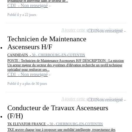
dynamique et intervenir dans le secteur de...
CDI - Non renseigné
Publié il y a 22 jours
Ajouter cette offre à ma sélection
CDI
Non renseigné
Technicien de Maintenance
Ascenseurs H/F
CANDIDATS -
50 - CHERBOURG-EN-COTENTIN
POSTE : Technicien de Maintenance Ascenseurs H/F DESCRIPTION : La mission
Un acteur majeur du secteur des systèmes d'élévation recherche un profil technique
spécialisé pour renforcer ses...
CDI - Non renseigné
Publié il y a plus de 30 jours
Ajouter cette offre à ma sélection
CDI
Non renseigné
Conducteur de Travaux Ascenseurs
(F/H)
TK ELEVATOR FRANCE -
50 - CHERBOURG-EN-COTENTIN
TKE œuvre chaque jour à proposer une mobilité intelligente, respectueuse des