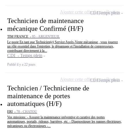
Ajouter cette offre à ma sélection
CDI
Temps plein
Technicien de maintenance
mécanique Confirmé (H/F)
TIM FRANCE -
95 - ARGENTEUIL
Le poste En tant que Technicien(e) Service Après-Vente mécanique , vous jouerez
un rôle essentiel dans l'entretien, le dépannage et l'installation de compresseurs,
contribuant directement à la...
CDI - Temps plein
Publié il y a 22 jours
Ajouter cette offre à ma sélection
CDI
Temps plein
Technicien / Technicienne de
maintenance de portes
automatiques (H/F)
ERI -
78 - CHATOU
Vos missions: - Assurer la maintenance préventive et curative des portes
automatiques, portails, rideaux, barrières, etc. - Diagnostiquer les pannes électriques,
mécaniques ou électroniques -...