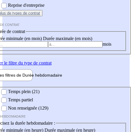
Reprise d'entreprise
plus
de types de contrat
 DE CONTRAT
ée de contrat
ée minimale (en mois)
Durée maximale (en mois)
mois
er
le filtre du type de contrat
les filtres de
Durée hebdo
madaire
 hebdomadaire
Temps plein (21)
Temps partiel
Non renseignée (129)
 HEBDOMADAIRE
cisez la durée hebdomadaire :
ée minimale (en heure)
Durée maximale (en heure)