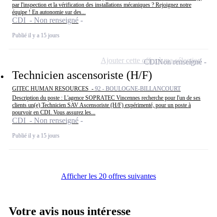
par l'inspection et la vérification des installations mécaniques ? Rejoignez notre
équipe ! En autonomie sur des...
CDI - Non renseigné
Publié il y a 15 jours
Ajouter cette offre à ma sélection
CDI
Non renseigné
Technicien ascensoriste (H/F)
GITEC HUMAN RESOURCES -
92 - BOULOGNE-BILLANCOURT
Description du poste : L'agence SOPRATEC Vincennes recherche pour l'un de ses
clients un(e) Technicien SAV Ascensoriste (H/F) expérimenté, pour un poste à
pourvoir en CDI. Vous assurez les...
CDI - Non renseigné
Publié il y a 15 jours
Afficher les 20 offres suivantes
Votre avis nous intéresse