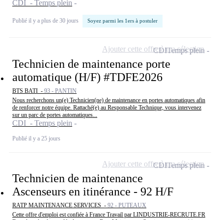
CDI - Temps plein
Publié il y a plus de 30 jours
Soyez parmi les 1ers à postuler
Ajouter cette offre à ma sélection
CDI
Temps plein
Technicien de maintenance porte
automatique (H/F) #TDFE2026
BTS BATI -
93 - PANTIN
Nous recherchons un(e) Technicien(ne) de maintenance en portes automatiques afin
de renforcer notre équipe. Rattaché(e) au Responsable Technique, vous intervenez
sur un parc de portes automatiques...
CDI - Temps plein
Publié il y a 25 jours
Ajouter cette offre à ma sélection
CDI
Temps plein
Technicien de maintenance
Ascenseurs en itinérance - 92 H/F
RATP MAINTENANCE SERVICES -
92 - PUTEAUX
Cette offre d'emploi est confiée à France Travail par LINDUSTRIE-RECRUTE.FR