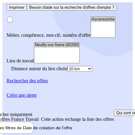
Imprimer
Besoin d'aide sur la recherche d'offres d'emploi ?
Métier, compétence, mot-clé, numéro d'offre
Lieu de travail
Distance autour du lieu choisi
Rechercher
des offres
Créer une alerte
Qui sont n
icher uniquement
 offres France Travail
Cette action recharge la liste des offres
les filtres de
Date de création
de l'offre