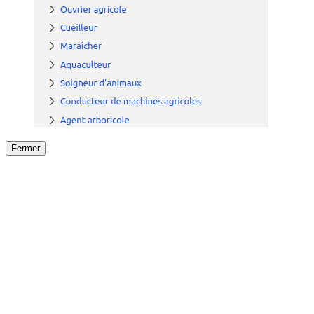
Fermer
Fermer
le détail de l'offre
/
Offre
sur
Offre précéden