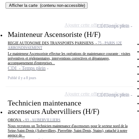
Afficher la carte
(contenu non-accessible)
Ajouter cette offre à ma sélection
CDI
Temps plein
Mainteneur Ascensoriste (H/F)
REGIE AUTONOME DES TRANSPORTS PARISIENS -
75 - PARIS 12E
ARRONDISSEMENT
Le mainteneur Ascensoriste effectue les opérations de maintenance courante : visites
préventives et réglementaires, interventions correctives et dépannages,
accompagnement d'entreprises...
CDI - Temps plein
Publié il y a 8 jours
Ajouter cette offre à ma sélection
CDI
Temps plein
Technicien maintenance
ascenseurs Aubervilliers (H/F)
ORONA -
93 - AUBERVILLIERS
Nous recrutons un Technicien maintenance d'ascenseurs pour le secteur nord de la
Seine-Saint-Denis (Aubervilliers, Pierrefitte, Saint-Denis, Stains), rattaché à notre
agence de...