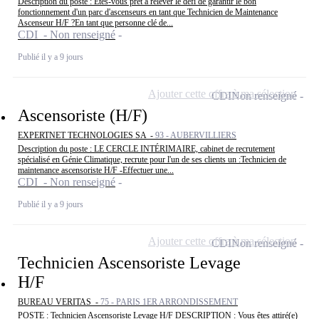
Description du poste : Êtes-vous prêt à relever le défi de garantir le bon
fonctionnement d'un parc d'ascenseurs en tant que Technicien de Maintenance
Ascenseur H/F ?En tant que personne clé de...
CDI - Non renseigné
Publié il y a 9 jours
Ajouter cette offre à ma sélection
CDI
Non renseigné
Ascensoriste (H/F)
EXPERTNET TECHNOLOGIES SA -
93 - AUBERVILLIERS
Description du poste : LE CERCLE INTÉRIMAIRE, cabinet de recrutement
spécialisé en Génie Climatique, recrute pour l'un de ses clients un :Technicien de
maintenance ascensoriste H/F -Effectuer une...
CDI - Non renseigné
Publié il y a 9 jours
Ajouter cette offre à ma sélection
CDI
Non renseigné
Technicien Ascensoriste Levage
H/F
BUREAU VERITAS -
75 - PARIS 1ER ARRONDISSEMENT
POSTE : Technicien Ascensoriste Levage H/F DESCRIPTION : Vous êtes attiré(e)