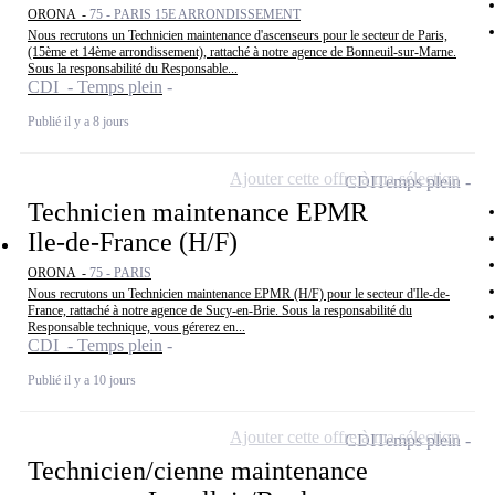
ORONA -
75 - PARIS 15E ARRONDISSEMENT
Nous recrutons un Technicien maintenance d'ascenseurs pour le secteur de Paris,
(15ème et 14ème arrondissement), rattaché à notre agence de Bonneuil-sur-Marne.
Sous la responsabilité du Responsable...
CDI - Temps plein
Publié il y a 8 jours
Ajouter cette offre à ma sélection
CDI
Temps plein
Technicien maintenance EPMR
Ile-de-France (H/F)
ORONA -
75 - PARIS
Nous recrutons un Technicien maintenance EPMR (H/F) pour le secteur d'Ile-de-
France, rattaché à notre agence de Sucy-en-Brie. Sous la responsabilité du
Responsable technique, vous gérerez en...
CDI - Temps plein
Publié il y a 10 jours
Ajouter cette offre à ma sélection
CDI
Temps plein
Technicien/cienne maintenance