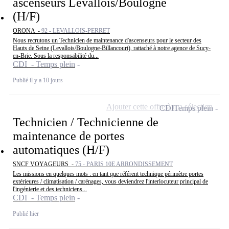
ascenseurs Levallois/Boulogne
(H/F)
ORONA -
92 - LEVALLOIS-PERRET
Nous recrutons un Technicien de maintenance d'ascenseurs pour le secteur des
Hauts de Seine (Levallois/Boulogne-Billancourt), rattaché à notre agence de Sucy-
en-Brie. Sous la responsabilité du...
CDI - Temps plein
Publié il y a 10 jours
Ajouter cette offre à ma sélection
CDI
Temps plein
Technicien / Technicienne de
maintenance de portes
automatiques (H/F)
SNCF VOYAGEURS -
75 - PARIS 10E ARRONDISSEMENT
Les missions en quelques mots : en tant que référent technique périmètre portes
extérieures / climatisation / carénages, vous deviendrez l'interlocuteur principal de
l'ingénierie et des techniciens...
CDI - Temps plein
Publié hier