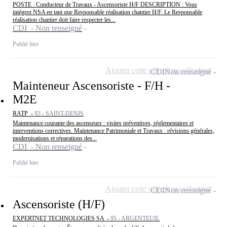
POSTE : Conducteur de Travaux - Ascensoriste H/F DESCRIPTION : Vous
intégrez NSA en tant que Responsable réalisation chantier H/F. Le Responsable
réalisation chantier doit faire respecter les...
CDI - Non renseigné
Publié hier
Ajouter cette offre à ma sélection
CDI
Non renseigné
Mainteneur Ascensoriste - F/H -
M2E
RATP -
93 - SAINT-DENIS
Maintenance courante des ascenseurs : visites préventives, réglementaires et
interventions correctives. Maintenance Patrimoniale et Travaux : révisions générales,
modernisations et réparations des...
CDI - Non renseigné
Publié hier
Ajouter cette offre à ma sélection
CDI
Non renseigné
Ascensoriste (H/F)
EXPERTNET TECHNOLOGIES SA -
95 - ARGENTEUIL