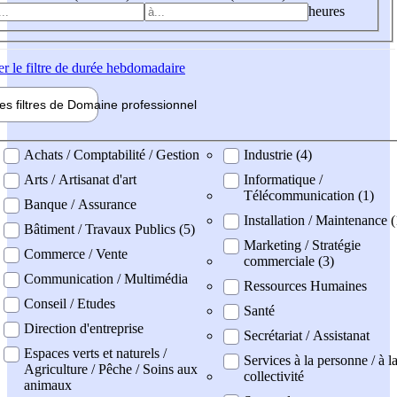
heures
er
le filtre de durée hebdomadaire
les filtres de
Domaine pro
fessionnel
ne professionel
Achats / Comptabilité / Gestion
Industrie (4)
Arts / Artisanat d'art
Informatique /
Télécommunication (1)
Banque / Assurance
Installation / Maintenance 
Bâtiment / Travaux Publics (5)
Marketing / Stratégie
Commerce / Vente
commerciale (3)
Communication / Multimédia
Ressources Humaines
Conseil / Etudes
Santé
Direction d'entreprise
Secrétariat / Assistanat
Espaces verts et naturels /
Services à la personne / à l
Agriculture / Pêche / Soins aux
collectivité
animaux