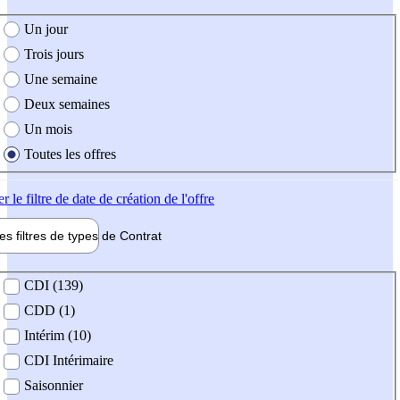
e création de l'offre
Un jour
Trois jours
Une semaine
Deux semaines
Un mois
Toutes les offres
er
le filtre de date de création de l'offre
les filtres de types de
Contrat
de contrat
CDI (139)
CDD (1)
Intérim (10)
CDI Intérimaire
Saisonnier