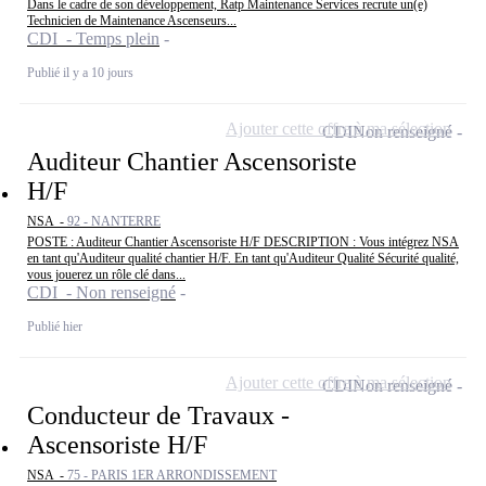
Dans le cadre de son développement, Ratp Maintenance Services recrute un(e)
Technicien de Maintenance Ascenseurs...
CDI - Temps plein
Publié il y a 10 jours
Ajouter cette offre à ma sélection
CDI
Non renseigné
Auditeur Chantier Ascensoriste
H/F
NSA -
92 - NANTERRE
POSTE : Auditeur Chantier Ascensoriste H/F DESCRIPTION : Vous intégrez NSA
en tant qu'Auditeur qualité chantier H/F. En tant qu'Auditeur Qualité Sécurité qualité,
vous jouerez un rôle clé dans...
CDI - Non renseigné
Publié hier
Ajouter cette offre à ma sélection
CDI
Non renseigné
Conducteur de Travaux -
Ascensoriste H/F
NSA -
75 - PARIS 1ER ARRONDISSEMENT