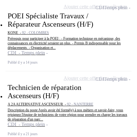
Ajouter cette offre à ma sélection
CDI
Temps plein
POEI Spécialiste Travaux /
Réparateur Ascenseurs (H/F)
KONE -
92 - COLOMBES
Prérequis pour participer à la POEI : - Formation technique en mécanique, des
connaissances en électricité seraient un plus. - Permis B indispensable pour les
déplacements. - Organisation et...
CDI - Temps plein
Publié il y a 14 jours
Ajouter cette offre à ma sélection
CDI
Temps plein
Technicien de réparation
Ascenseurs (H/F)
A 2A ALTERNATIVE ASCENSEUR -
92 - NANTERRE
Description du poste Après avoir été formé(e) à nos métiers et savoir-faire, vous
rejoignez l'équipe de techniciens de votre région pour prendre en charge les travaux
de réparation d'un parc...
CDI - Temps plein
Publié il y a 21 jours