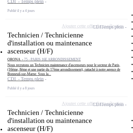
CDI - Temps plein
Publié il y a 4 jours
Ajouter cette offre à ma sélection
CDI
Temps plein
Technicien / Technicienne
d'installation ou maintenance
ascenseur (H/F)
ORONA -
75 - PARIS 16E ARRONDISSEMENT
Nous recrutons un Technicien maintenance d'ascenseurs pour le secteur de Paris,
(16ème, 8ème et une partie du 17ème arrondissement), rattaché à notre agence de
Bonneuil-sur-Marne. Sous la...
CDI - Temps plein
Publié il y a 8 jours
Ajouter cette offre à ma sélection
CDI
Temps plein
Technicien / Technicienne
d'installation ou maintenance
ascenseur (H/F)