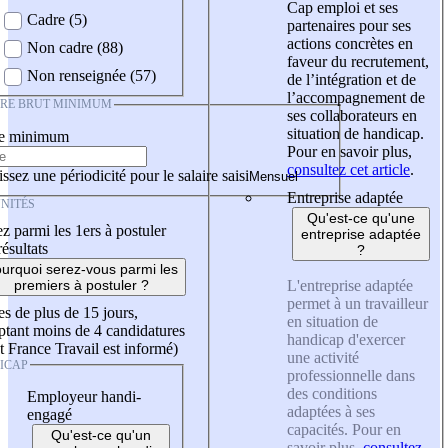
Cap emploi et ses
Cadre (5)
partenaires pour ses
actions concrètes en
Non cadre (88)
faveur du recrutement,
Non renseignée (57)
de l’intégration et de
l’accompagnement de
IRE BRUT MINIMUM
ses collaborateurs en
situation de handicap.
re minimum
Pour en savoir plus,
consultez cet article
.
ssez une périodicité pour le salaire saisi
Entreprise adaptée
NITÉS
Qu'est-ce qu'une
z parmi les 1ers à postuler
entreprise adaptée
résultats
?
urquoi serez-vous parmi les
L'entreprise adaptée
premiers à postuler ?
permet à un travailleur
es de plus de 15 jours,
en situation de
tant moins de 4 candidatures
handicap d'exercer
t France Travail est informé)
une activité
ICAP
professionnelle dans
des conditions
Employeur handi-
adaptées à ses
engagé
capacités. Pour en
Qu'est-ce qu'un
savoir plus,
consultez