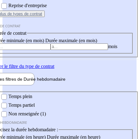
Reprise d'entreprise
plus
de types de contrat
 DE CONTRAT
ée de contrat
ée minimale (en mois)
Durée maximale (en mois)
mois
er
le filtre du type de contrat
les filtres de
Durée hebdo
madaire
 hebdomadaire
Temps plein
Temps partiel
Non renseignée (1)
 HEBDOMADAIRE
cisez la durée hebdomadaire :
ée minimale (en heure)
Durée maximale (en heure)