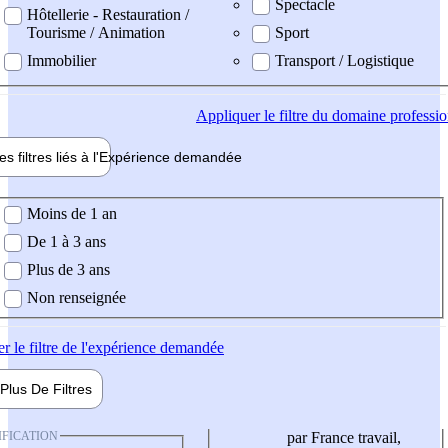
Spectacle
Hôtellerie - Restauration /
Tourisme / Animation
Sport
Immobilier
Transport / Logistique
Appliquer
le filtre du domaine professi
es filtres liés à l'
Expérience
demandée
ience demandée
Moins de 1 an
De 1 à 3 ans
Plus de 3 ans
Non renseignée
er
le filtre de l'expérience demandée
Plus De
Filtres
IFICATION
par France travail,