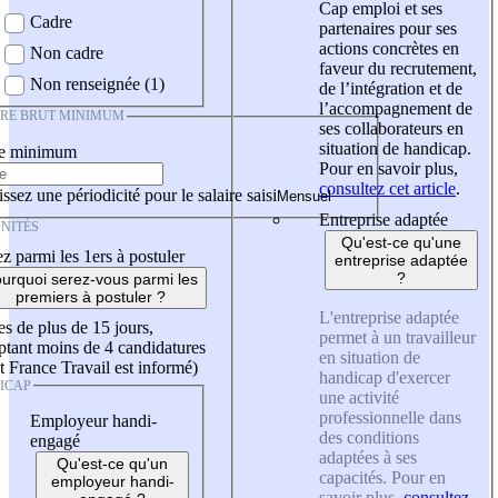
Cap emploi et ses
Cadre
partenaires pour ses
actions concrètes en
Non cadre
faveur du recrutement,
Non renseignée (1)
de l’intégration et de
l’accompagnement de
IRE BRUT MINIMUM
ses collaborateurs en
situation de handicap.
re minimum
Pour en savoir plus,
consultez cet article
.
ssez une périodicité pour le salaire saisi
Entreprise adaptée
NITÉS
Qu'est-ce qu'une
z parmi les 1ers à postuler
entreprise adaptée
?
urquoi serez-vous parmi les
premiers à postuler ?
L'entreprise adaptée
es de plus de 15 jours,
permet à un travailleur
tant moins de 4 candidatures
en situation de
t France Travail est informé)
handicap d'exercer
ICAP
une activité
professionnelle dans
Employeur handi-
des conditions
engagé
adaptées à ses
Qu'est-ce qu'un
capacités. Pour en
employeur handi-
savoir plus,
consultez