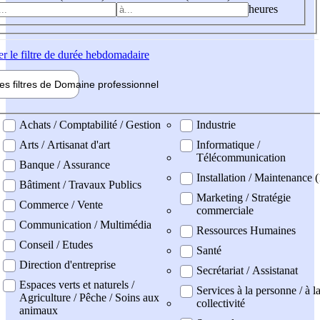
heures
er
le filtre de durée hebdomadaire
les filtres de
Domaine pro
fessionnel
ne professionel
Achats / Comptabilité / Gestion
Industrie
Arts / Artisanat d'art
Informatique /
Télécommunication
Banque / Assurance
Installation / Maintenance (
Bâtiment / Travaux Publics
Marketing / Stratégie
Commerce / Vente
commerciale
Communication / Multimédia
Ressources Humaines
Conseil / Etudes
Santé
Direction d'entreprise
Secrétariat / Assistanat
Espaces verts et naturels /
Services à la personne / à l
Agriculture / Pêche / Soins aux
collectivité
animaux