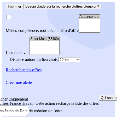
Imprimer
Besoin d'aide sur la recherche d'offres d'emploi ?
Métier, compétence, mot-clé, numéro d'offre
Lieu de travail
Distance autour du lieu choisi
Rechercher
des offres
Créer une alerte
Qui sont n
icher uniquement
 offres France Travail
Cette action recharge la liste des offres
les filtres de
Date de création
de l'offre