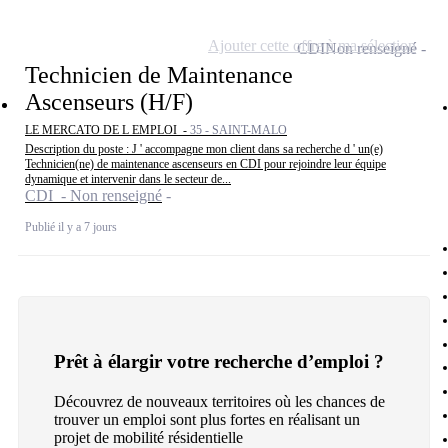
Ajouter cette offre à ma sélection
CDI
Non renseigné
Technicien de Maintenance
Ascenseurs (H/F)
LE MERCATO DE L EMPLOI -
35 - SAINT-MALO
Description du poste : J ' accompagne mon client dans sa recherche d ' un(e)
Technicien(ne) de maintenance ascenseurs en CDI pour rejoindre leur équipe
dynamique et intervenir dans le secteur de...
CDI - Non renseigné
Publié il y a 7 jours
Prêt à élargir votre recherche d’emploi ?
Découvrez de nouveaux territoires où les chances de
trouver un emploi sont plus fortes en réalisant un
projet de mobilité résidentielle