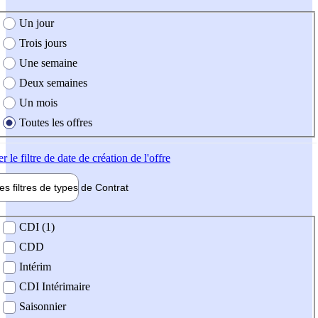
e création de l'offre
Un jour
Trois jours
Une semaine
Deux semaines
Un mois
Toutes les offres
er
le filtre de date de création de l'offre
les filtres de types de
Contrat
de contrat
CDI (1)
CDD
Intérim
CDI Intérimaire
Saisonnier