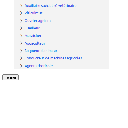
Fermer
Fermer
le détail de l'offre
/
Offre
sur
Offre précéden