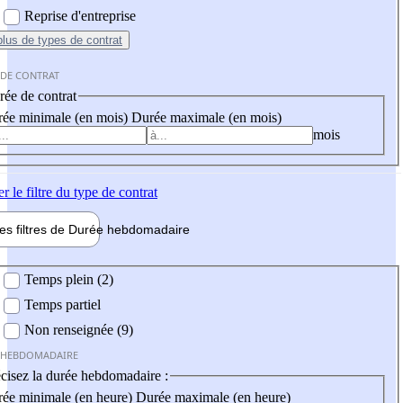
Reprise d'entreprise
plus
de types de contrat
 DE CONTRAT
ée de contrat
ée minimale (en mois)
Durée maximale (en mois)
mois
er
le filtre du type de contrat
les filtres de
Durée hebdo
madaire
 hebdomadaire
Temps plein (2)
Temps partiel
Non renseignée (9)
 HEBDOMADAIRE
cisez la durée hebdomadaire :
ée minimale (en heure)
Durée maximale (en heure)