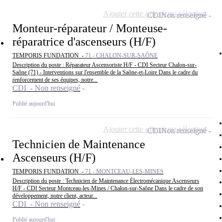
Ajouter cette offre à ma sélection
CDI
Non renseigné
Monteur-réparateur / Monteuse-
réparatrice d'ascenseurs (H/F)
TEMPORIS FUNDATION -
71 - CHALON-SUR-SAÔNE
Description du poste : Réparateur Ascensoriste H/F - CDI Secteur Chalon-sur-
Saône (71) - Interventions sur l'ensemble de la Saône-et-Loire Dans le cadre du
renforcement de ses équipes, notre...
CDI - Non renseigné
Publié aujourd'hui
Ajouter cette offre à ma sélection
CDI
Non renseigné
Technicien de Maintenance
Ascenseurs (H/F)
TEMPORIS FUNDATION -
71 - MONTCEAU-LES-MINES
Description du poste : Technicien de Maintenance Électromécanique Ascenseurs
H/F - CDI Secteur Montceau-les-Mines / Chalon-sur-Saône Dans le cadre de son
développement, notre client, acteur...
CDI - Non renseigné
Publié aujourd'hui