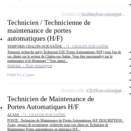
Ajouter cette offre à ma sélection
Intérim
Non renseigné
Technicien / Technicienne de
maintenance de portes
automatiques (H/F)
TEMPORIS CHALON-SUR-SAÔNE -
71 - CHALON-SUR-SAÔNE
Temporis recherche un(e) Technicien SAV Portes Automatiques (H/F) pour l'un de
ses clients sur le secteur de Chalon-sur-Saône. Vous êtes passionné(e) par la
maintenance et le dépannage ? Vous aimez...
Intérim - Non renseigné
Publié il y a 2 jours
Ajouter cette offre à ma sélection
CDI
Non renseigné
Technicien de Maintenance de
Portes Automatiques H/F
ACASS -
71 - CHALON-SUR-SAÔNE
POSTE : Technicien de Maintenance de Portes Automatiques H/F DESCRIPTION :
Acass, agence de recrutement, recherche pour son client un Technicien de
Maintenance Portes automatiques en itinérance H/F...