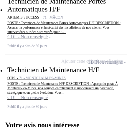
Technicien de Maintenance Portes
Automatiques H/F
ARTEMIS SUCCESS -
71 - MÂCON
POSTE : Technicien de Maintenance Portes Automatiques H/F DESCRIPTION :
Assurer la performance et la sécurité des installations de nos clients. Vous
interviendrez sur des sites variés pour : -...
CDI - Non renseigné
Publié il y a plus de 30 jours
Ajouter cette offre à ma sélection
CDI
Non renseigné
Technicien de Maintenance H/F
OTIS -
71 - MONTCEAU-LES-MINES
POSTE : Technicien de Maintenance H/F DESCRIPTION : Aperçu du poste À
Montceau-les-Mines, nos équipes entretiennent et modernisent un parc varié,
stratégique et en pleine évolution. Vous...
CDI - Non renseigné
Publié il y a plus de 30 jours
Votre avis nous intéresse