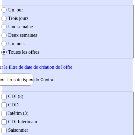
e création de l'offre
Un jour
Trois jours
Une semaine
Deux semaines
Un mois
Toutes les offres
er
le filtre de date de création de l'offre
les filtres de types de
Contrat
de contrat
CDI (8)
CDD
Intérim (3)
CDI Intérimaire
Saisonnier