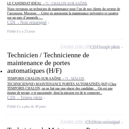
LE CANDIDAT IDÉAL -
71 - CHALON-SUR-SAÔNE
Nous recrutons un technicien de maintenance pour l’un de nos clients du secteur de
l’ascenseur. Missions : - Gérer en autonomie la maintenance préventive et curative
sur un parc d’appareils -...
CDI - Non renseigné
Publié il y a 23 jours
Ajouter cette offre à ma sélection
CDI
Temps plein
Technicien / Technicienne de
maintenance de portes
automatiques (H/F)
TEMPORIS CHALON-SUR-SAÔNE -
71 - MÂCON
TECHNICIEN(NE) MAINTENANCE PORTES AUTOMATISÉS (H/F) Chez
TEMPORIS CHALON, on ne fait pas que placer des candidats… On est une
équipe de terrain, e et passionnée, dont la mission est de te connecter...
CDI - Temps plein
Publié il y a plus de 30 jours
Ajouter cette offre à ma sélection
CDI
Non renseigné