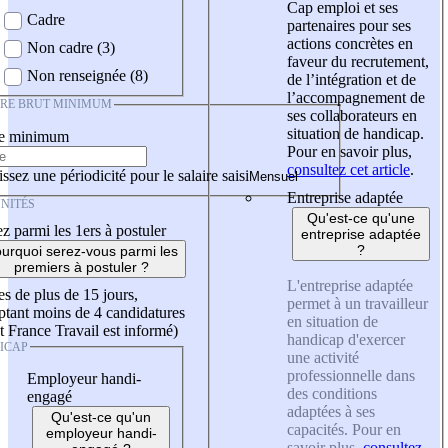
Cap emploi et ses
Cadre
partenaires pour ses
actions concrètes en
Non cadre (3)
faveur du recrutement,
Non renseignée (8)
de l’intégration et de
l’accompagnement de
IRE BRUT MINIMUM
ses collaborateurs en
situation de handicap.
re minimum
Pour en savoir plus,
consultez cet article
.
ssez une périodicité pour le salaire saisi
Entreprise adaptée
NITÉS
Qu'est-ce qu'une
z parmi les 1ers à postuler
entreprise adaptée
?
urquoi serez-vous parmi les
premiers à postuler ?
L'entreprise adaptée
es de plus de 15 jours,
permet à un travailleur
tant moins de 4 candidatures
en situation de
t France Travail est informé)
handicap d'exercer
ICAP
une activité
professionnelle dans
Employeur handi-
des conditions
engagé
adaptées à ses
Qu'est-ce qu'un
capacités. Pour en
employeur handi-
savoir plus,
consultez