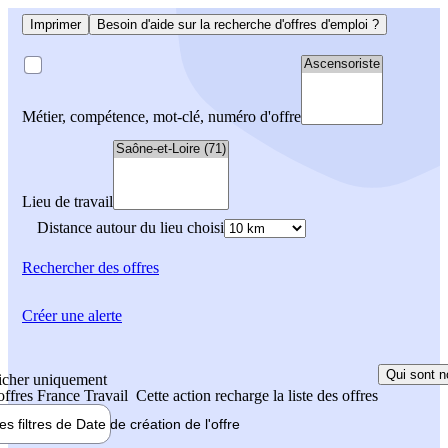
Imprimer
Besoin d'aide sur la recherche d'offres d'emploi ?
Métier, compétence, mot-clé, numéro d'offre
Lieu de travail
Distance autour du lieu choisi
Rechercher
des offres
Créer une alerte
Qui sont n
icher uniquement
 offres France Travail
Cette action recharge la liste des offres
les filtres de
Date de création
de l'offre