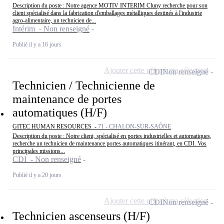
Description du poste : Notre agence MOTIV INTERIM Cluny recherche pour son
client spécialisé dans la fabrication d'emballages métalliques destinés à l'industrie
agro-alimentaire, un technicien de...
Intérim - Non renseigné
Publié il y a 16 jours
Ajouter cette offre à ma sélection
CDI
Non renseigné
Technicien / Technicienne de
maintenance de portes
automatiques (H/F)
GITEC HUMAN RESOURCES -
71 - CHALON-SUR-SAÔNE
Description du poste : Notre client, spécialisé en portes industrielles et automatiques,
recherche un technicien de maintenance portes automatiques itinérant, en CDI. Vos
principales missions...
CDI - Non renseigné
Publié il y a 20 jours
Ajouter cette offre à ma sélection
CDI
Non renseigné
Technicien ascenseurs (H/F)