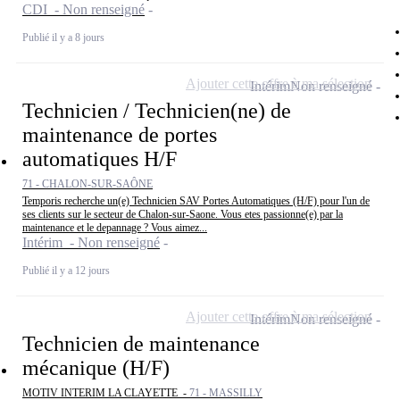
CDI - Non renseigné
Publié il y a 8 jours
Ajouter cette offre à ma sélection
Intérim
Non renseigné
Technicien / Technicien(ne) de
maintenance de portes
automatiques H/F
71 - CHALON-SUR-SAÔNE
Temporis recherche un(e) Technicien SAV Portes Automatiques (H/F) pour l'un de
ses clients sur le secteur de Chalon-sur-Saone. Vous etes passionne(e) par la
maintenance et le depannage ? Vous aimez...
Intérim - Non renseigné
Publié il y a 12 jours
Ajouter cette offre à ma sélection
Intérim
Non renseigné
Technicien de maintenance
mécanique (H/F)
MOTIV INTERIM LA CLAYETTE -
71 - MASSILLY