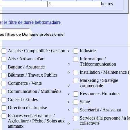
heures
er
le filtre de durée hebdomadaire
les filtres de
Domaine pro
fessionnel
ne professionel
Achats / Comptabilité / Gestion
Industrie
Arts / Artisanat d'art
Informatique /
Télécommunication
Banque / Assurance
Installation / Maintenance (
Bâtiment / Travaux Publics
Marketing / Stratégie
Commerce / Vente
commerciale
Communication / Multimédia
Ressources Humaines
Conseil / Etudes
Santé
Direction d'entreprise
Secrétariat / Assistanat
Espaces verts et naturels /
Services à la personne / à l
Agriculture / Pêche / Soins aux
collectivité
animaux