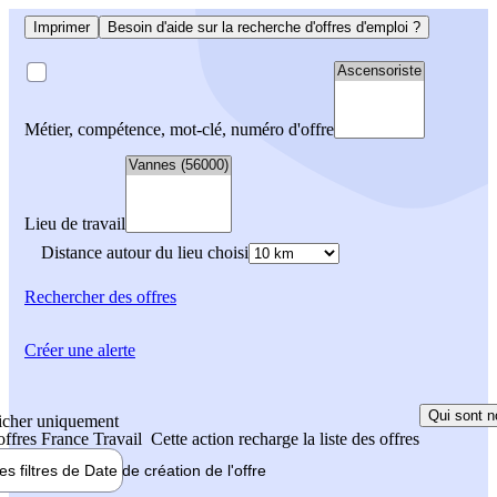
Imprimer
Besoin d'aide sur la recherche d'offres d'emploi ?
Métier, compétence, mot-clé, numéro d'offre
Lieu de travail
Distance autour du lieu choisi
Rechercher
des offres
Créer une alerte
Qui sont n
icher uniquement
 offres France Travail
Cette action recharge la liste des offres
les filtres de
Date de création
de l'offre