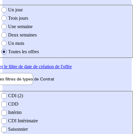
e création de l'offre
Un jour
Trois jours
Une semaine
Deux semaines
Un mois
Toutes les offres
er
le filtre de date de création de l'offre
les filtres de types de
Contrat
de contrat
CDI (2)
CDD
Intérim
CDI Intérimaire
Saisonnier