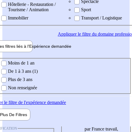
Spectacle
Hôtellerie - Restauration /
Tourisme / Animation
Sport
Immobilier
Transport / Logistique
Appliquer
le filtre du domaine professi
es filtres liés à l'
Expérience
demandée
ience demandée
Moins de 1 an
De 1 à 3 ans (1)
Plus de 3 ans
Non renseignée
er
le filtre de l'expérience demandée
Plus De
Filtres
IFICATION
par France travail,