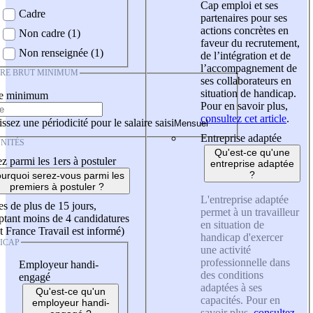
Cap emploi et ses
Cadre
partenaires pour ses
actions concrètes en
Non cadre (1)
faveur du recrutement,
Non renseignée (1)
de l’intégration et de
l’accompagnement de
IRE BRUT MINIMUM
ses collaborateurs en
situation de handicap.
re minimum
Pour en savoir plus,
consultez cet article
.
ssez une périodicité pour le salaire saisi
Entreprise adaptée
NITÉS
Qu'est-ce qu'une
z parmi les 1ers à postuler
entreprise adaptée
?
urquoi serez-vous parmi les
premiers à postuler ?
L'entreprise adaptée
es de plus de 15 jours,
permet à un travailleur
tant moins de 4 candidatures
en situation de
t France Travail est informé)
handicap d'exercer
ICAP
une activité
professionnelle dans
Employeur handi-
des conditions
engagé
adaptées à ses
Qu'est-ce qu'un
capacités. Pour en
employeur handi-
savoir plus,
consultez