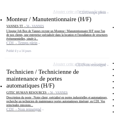
Ajouter cette offre à ma sélection
CDI
Temps plein
Monteur / Manutentionnaire (H/F)
VANNES TT -
56 - VANNES
L'équipe Job Box de Vannes recrute un Monteur / Manutentionnaire H/F pour l'un
de nos clients, une entreprise spécialisée dans la location et l'installation de structures
événementielles, située à...
CDI - Temps plein
Publié il y a 14 jours
Ajouter cette offre à ma sélection
CDI
Non renseigné
Technicien / Technicienne de
maintenance de portes
automatiques (H/F)
GITEC HUMAN RESOURCES -
56 - VANNES
Description du poste : Notre client, spécialisé en portes industrielles et automatiques,
recherche un technicien de maintenance portes automatiques itinérant, en CDI. Vos
principales missions...
CDI - Non renseigné