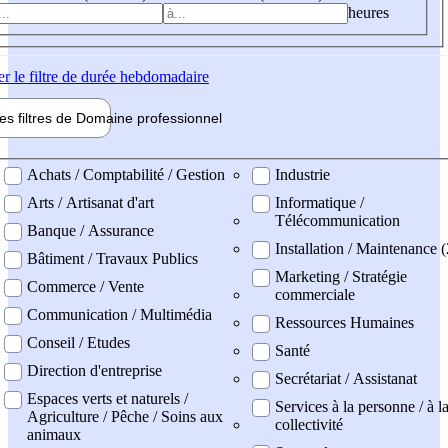
heures
er
le filtre de durée hebdomadaire
les filtres de
Domaine pro
fessionnel
ne professionel
Achats / Comptabilité / Gestion
Industrie
Arts / Artisanat d'art
Informatique /
Télécommunication
Banque / Assurance
Installation / Maintenance (
Bâtiment / Travaux Publics
Marketing / Stratégie
Commerce / Vente
commerciale
Communication / Multimédia
Ressources Humaines
Conseil / Etudes
Santé
Direction d'entreprise
Secrétariat / Assistanat
Espaces verts et naturels /
Services à la personne / à l
Agriculture / Pêche / Soins aux
collectivité
animaux