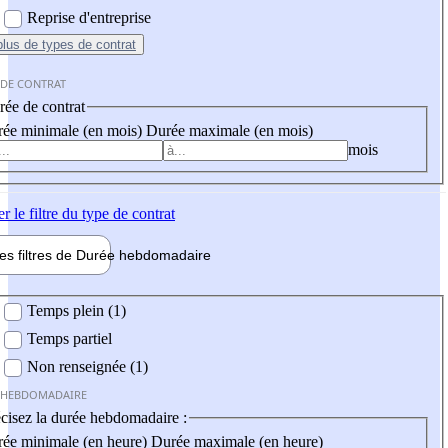
Reprise d'entreprise
plus
de types de contrat
 DE CONTRAT
ée de contrat
ée minimale (en mois)
Durée maximale (en mois)
mois
er
le filtre du type de contrat
les filtres de
Durée hebdo
madaire
 hebdomadaire
Temps plein (1)
Temps partiel
Non renseignée (1)
 HEBDOMADAIRE
cisez la durée hebdomadaire :
ée minimale (en heure)
Durée maximale (en heure)