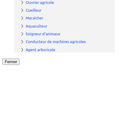
Fermer
Fermer
le détail de l'offre
/
Offre
sur
Offre précéden