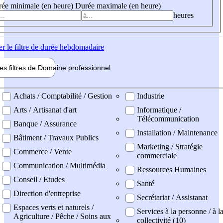
ée minimale (en heure)
Durée maximale (en heure)
heures
er
le filtre de durée hebdomadaire
les filtres de
Domaine pro
fessionnel
ne professionel
Achats / Comptabilité / Gestion
Industrie
Arts / Artisanat d'art
Informatique /
Télécommunication
Banque / Assurance
Installation / Maintenance
Bâtiment / Travaux Publics
Marketing / Stratégie
Commerce / Vente
commerciale
Communication / Multimédia
Ressources Humaines
Conseil / Etudes
Santé
Direction d'entreprise
Secrétariat / Assistanat
Espaces verts et naturels /
Services à la personne / à l
Agriculture / Pêche / Soins aux
collectivité (10)