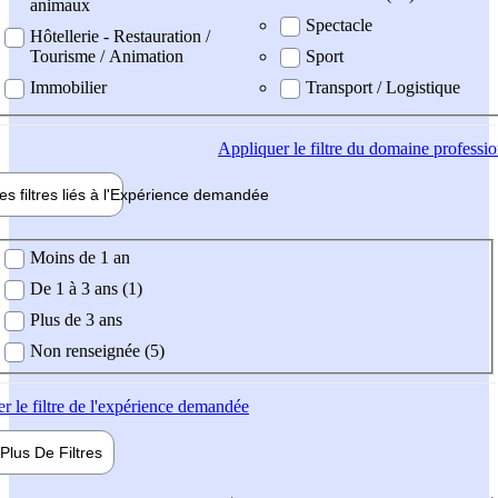
animaux
Spectacle
Hôtellerie - Restauration /
Tourisme / Animation
Sport
Immobilier
Transport / Logistique
Appliquer
le filtre du domaine professi
es filtres liés à l'
Expérience
demandée
ience demandée
Moins de 1 an
De 1 à 3 ans (1)
Plus de 3 ans
Non renseignée (5)
er
le filtre de l'expérience demandée
Plus De
Filtres