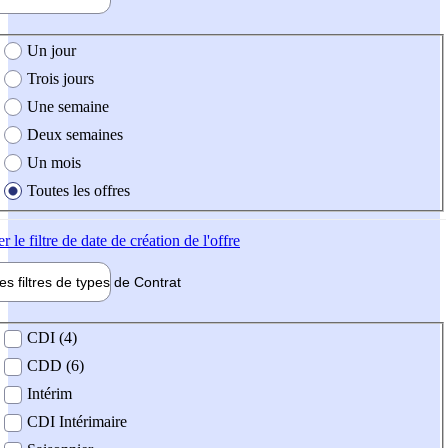
e création de l'offre
Un jour
Trois jours
Une semaine
Deux semaines
Un mois
Toutes les offres
er
le filtre de date de création de l'offre
les filtres de types de
Contrat
de contrat
CDI (4)
CDD (6)
Intérim
CDI Intérimaire