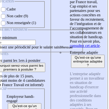
IFICATION
par France travail,
Cap emploi et ses
Cadre
partenaires pour ses
actions concrètes en
Non cadre (9)
faveur du recrutement,
Non renseignée (1)
de l’intégration et de
l’accompagnement de
IRE BRUT MINIMUM
ses collaborateurs en
situation de handicap.
re minimum
Pour en savoir plus,
consultez cet article
.
ssez une périodicité pour le salaire saisi
Entreprise adaptée
NITÉS
Qu'est-ce qu'une
z parmi les 1ers à postuler
entreprise adaptée
?
urquoi serez-vous parmi les
premiers à postuler ?
L'entreprise adaptée
es de plus de 15 jours,
permet à un travailleur
tant moins de 4 candidatures
en situation de
t France Travail est informé)
handicap d'exercer
ICAP
une activité
professionnelle dans
Employeur handi-
des conditions
engagé
adaptées à ses
Qu'est-ce qu'un
capacités. Pour en