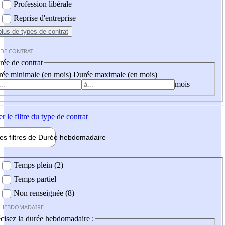
Profession libérale
Reprise d'entreprise
plus
de types de contrat
 DE CONTRAT
ée de contrat
ée minimale (en mois)
Durée maximale (en mois)
mois
er
le filtre du type de contrat
les filtres de
Durée hebdo
madaire
 hebdomadaire
Temps plein (2)
Temps partiel
Non renseignée (8)
 HEBDOMADAIRE
cisez la durée hebdomadaire :