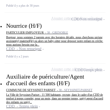
Publié il y a plus de 30 jours
Ajouter cette offre à ma sélection
CDD
Non renseigné
Nourrice (H/F)
PARTICULIER EMPLOYEUR -
38 - GRENOBLE
Bonjour, nous sommes 2 parents avec des horaires décalés. nous cherchons un/une
assistant(e) maternel(le) ou alors un baby-sitter pour deposer notre enfant en crèche.
nous aurions besoin que la...
CDD - Non renseigné
Publié il y a 2 jours
Ajouter cette offre à ma sélection
CDD
Temps plein
Auxiliaire de puériculture/Agent
d'accueil des enfants (H/F)
COMMUNE DE SEYSSINET PARISET -
38 - SEYSSINET-PARISET
La Ville de Seyssinet-Pariset - 11 500 habitants, recrute, dans le cadre d'un CDD de
renfort à temps complet, pour un mois, dans un premier temps, un(e) agent d'accueil
des enfants ou un(e)...
CDD - Temps plein