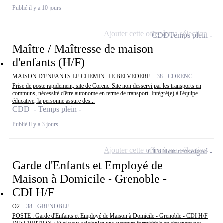
Publié il y a 10 jours
Ajouter cette offre à ma sélection
CDD
Temps plein
Maître / Maîtresse de maison
d'enfants (H/F)
MAISON D'ENFANTS LE CHEMIN- LE BELVEDERE -
38 - CORENC
Prise de poste rapidement, site de Corenc. Site non desservi par les transports en
communs, nécessité d'être autonome en terme de transport. Intégré(e) à l'équipe
éducative, la personne assure des...
CDD - Temps plein
Publié il y a 3 jours
Ajouter cette offre à ma sélection
CDI
Non renseigné
Garde d'Enfants et Employé de
Maison à Domicile - Grenoble -
CDI H/F
O2 -
38 - GRENOBLE
POSTE : Garde d'Enfants et Employé de Maison à Domicile - Grenoble - CDI H/F
DESCRIPTION : Et si vous rejoigniez une aventure formidable en devenant nos