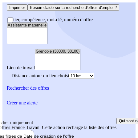
Imprimer
Besoin d'aide sur la recherche d'offres d'emploi ?
Métier, compétence, mot-clé, numéro d'offre
Lieu de travail
Distance autour du lieu choisi
Rechercher
des offres
Créer une alerte
Qui sont n
icher uniquement
 offres France Travail
Cette action recharge la liste des offres
les filtres de
Date de création
de l'offre