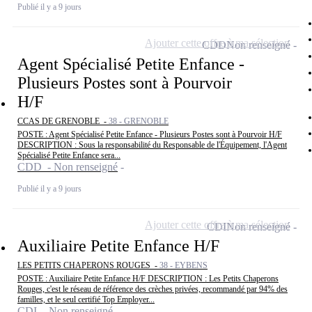
Publié il y a 9 jours
Ajouter cette offre à ma sélection
CDD
Non renseigné
Agent Spécialisé Petite Enfance -
Plusieurs Postes sont à Pourvoir
H/F
CCAS DE GRENOBLE -
38 - GRENOBLE
POSTE : Agent Spécialisé Petite Enfance - Plusieurs Postes sont à Pourvoir H/F
DESCRIPTION : Sous la responsabilité du Responsable de l'Équipement, l'Agent
Spécialisé Petite Enfance sera...
CDD - Non renseigné
Publié il y a 9 jours
Ajouter cette offre à ma sélection
CDI
Non renseigné
Auxiliaire Petite Enfance H/F
LES PETITS CHAPERONS ROUGES -
38 - EYBENS
POSTE : Auxiliaire Petite Enfance H/F DESCRIPTION : Les Petits Chaperons
Rouges, c'est le réseau de référence des crèches privées, recommandé par 94% des
familles, et le seul certifié Top Employer...
CDI - Non renseigné