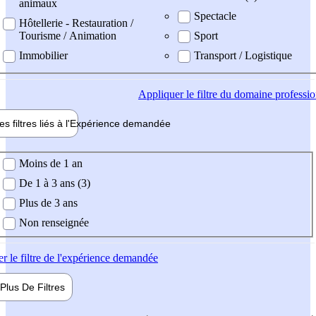
animaux
Spectacle
Hôtellerie - Restauration /
Tourisme / Animation
Sport
Immobilier
Transport / Logistique
Appliquer
le filtre du domaine professi
es filtres liés à l'
Expérience
demandée
ience demandée
Moins de 1 an
De 1 à 3 ans (3)
Plus de 3 ans
Non renseignée
er
le filtre de l'expérience demandée
Plus De
Filtres