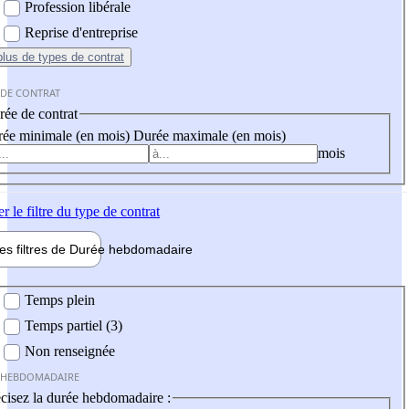
Profession libérale
Reprise d'entreprise
plus
de types de contrat
 DE CONTRAT
ée de contrat
ée minimale (en mois)
Durée maximale (en mois)
mois
er
le filtre du type de contrat
les filtres de
Durée hebdo
madaire
 hebdomadaire
Temps plein
Temps partiel (3)
Non renseignée
 HEBDOMADAIRE
cisez la durée hebdomadaire :