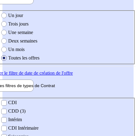
e création de l'offre
Un jour
Trois jours
Une semaine
Deux semaines
Un mois
Toutes les offres
er
le filtre de date de création de l'offre
les filtres de types de
Contrat
de contrat
CDI
CDD (3)
Intérim
CDI Intérimaire