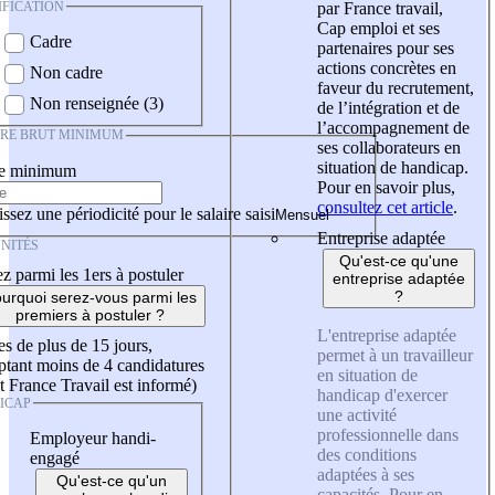
IFICATION
par France travail,
Cap emploi et ses
Cadre
partenaires pour ses
actions concrètes en
Non cadre
faveur du recrutement,
Non renseignée (3)
de l’intégration et de
l’accompagnement de
IRE BRUT MINIMUM
ses collaborateurs en
situation de handicap.
re minimum
Pour en savoir plus,
consultez cet article
.
ssez une périodicité pour le salaire saisi
Entreprise adaptée
NITÉS
Qu'est-ce qu'une
z parmi les 1ers à postuler
entreprise adaptée
?
urquoi serez-vous parmi les
premiers à postuler ?
L'entreprise adaptée
es de plus de 15 jours,
permet à un travailleur
tant moins de 4 candidatures
en situation de
t France Travail est informé)
handicap d'exercer
ICAP
une activité
professionnelle dans
Employeur handi-
des conditions
engagé
adaptées à ses
Qu'est-ce qu'un
capacités. Pour en