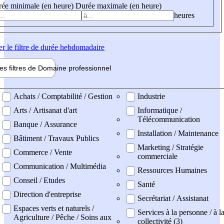
ée minimale (en heure)
Durée maximale (en heure)
heures
er
le filtre de durée hebdomadaire
les filtres de
Domaine pro
fessionnel
ne professionel
Achats / Comptabilité / Gestion
Industrie
Arts / Artisanat d'art
Informatique /
Télécommunication
Banque / Assurance
Installation / Maintenance
Bâtiment / Travaux Publics
Marketing / Stratégie
Commerce / Vente
commerciale
Communication / Multimédia
Ressources Humaines
Conseil / Etudes
Santé
Direction d'entreprise
Secrétariat / Assistanat
Espaces verts et naturels /
Services à la personne / à l
Agriculture / Pêche / Soins aux
collectivité (3)