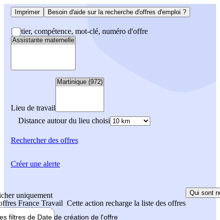
Imprimer
Besoin d'aide sur la recherche d'offres d'emploi ?
Métier, compétence, mot-clé, numéro d'offre
Lieu de travail
Distance autour du lieu choisi
Rechercher
des offres
Créer une alerte
Qui sont n
icher uniquement
 offres France Travail
Cette action recharge la liste des offres
les filtres de
Date de création
de l'offre