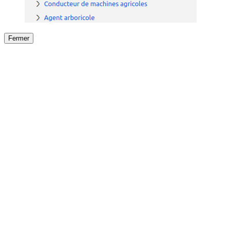
Fermer
Fermer
le détail de l'offre
/
Offre
sur
Offre précéden