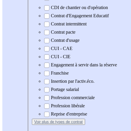
CDI de chantier ou d'opération
Contrat d'Engagement Educatif
Contrat intermittent
Contrat pacte
Contrat d'usage
CUI - CAE
CUI - CIE
Engagement à servir dans la réserve
Franchise
Insertion par l'activ.éco.
Portage salarial
Profession commerciale
Profession libérale
Reprise d'entreprise
Voir plus
de types de contrat