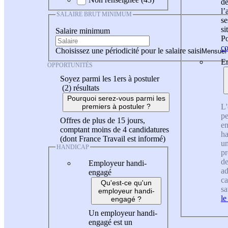
de
l
SALAIRE BRUT MINIMUM
se
si
Salaire minimum
Po
co
Choisissez une périodicité pour le salaire saisi
En
OPPORTUNITÉS
Soyez parmi les 1ers à postuler
(2)
résultats
Pourquoi serez-vous parmi les
L'
premiers à postuler ?
pe
Offres de plus de 15 jours,
en
comptant moins de 4 candidatures
ha
(dont France Travail est informé)
un
HANDICAP
pr
de
Employeur handi-
ad
engagé
ca
Qu'est-ce qu'un
sa
employeur handi-
le
engagé ?
Un employeur handi-
engagé est un