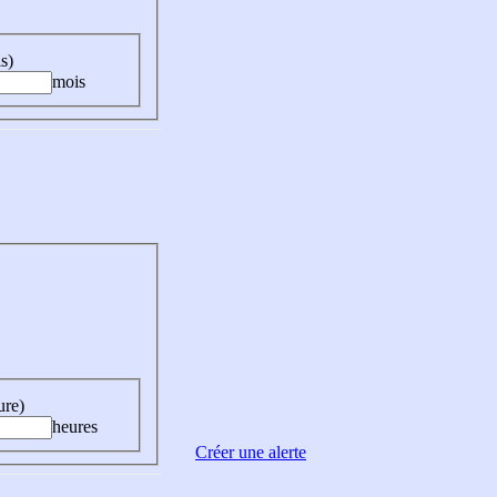
s)
mois
ure)
heures
Créer une alerte