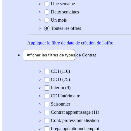
Une semaine
Deux semaines
Un mois
Toutes les offres
Appliquer
le filtre de date de création de l'offre
Afficher les filtres de types de
Contrat
Type de contrat
CDI (110)
CDD (75)
Intérim (9)
CDI Intérimaire
Saisonnier
Contrat apprentissage (11)
Cont. professionnalisation
Prépa.opérationnel.emploi