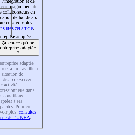
 l’intégration et de
’accompagnement de
s collaborateurs en
tuation de handicap.
ur en savoir plus,
nsultez cet article
.
treprise adaptée
Qu'est-ce qu'une
entreprise adaptée
?
entreprise adaptée
rmet à un travailleur
 situation de
ndicap d'exercer
e activité
ofessionnelle dans
s conditions
aptées à ses
pacités. Pour en
voir plus,
consultez
 site de l’UNEA
.