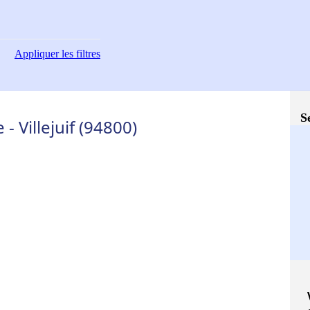
Appliquer
les filtres
S
- Villejuif (94800)