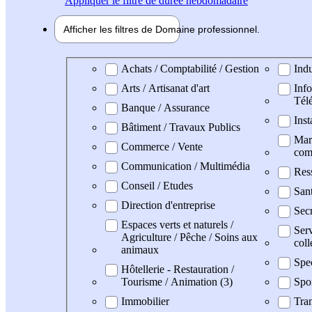
Appliquer
le filtre de durée hebdomadaire
Afficher les filtres de
Domaine pro
fessionnel
Domaine professionel
Achats / Comptabilité / Gestion
Indu
Arts / Artisanat d'art
Info
Tél
Banque / Assurance
Inst
Bâtiment / Travaux Publics
Mark
Commerce / Vente
com
Communication / Multimédia
Res
Conseil / Etudes
Sant
Direction d'entreprise
Secr
Espaces verts et naturels /
Serv
Agriculture / Pêche / Soins aux
coll
animaux
Spe
Hôtellerie - Restauration /
Tourisme / Animation (3)
Spo
Immobilier
Tran