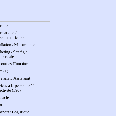
strie
rmatique /
écommunication
allation / Maintenance
eting / Stratégie
merciale
sources Humaines
é (1)
étariat / Assistanat
ices à la personne / à la
ectivité (190)
ctacle
rt
sport / Logistique