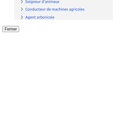
Fermer
Fermer
le détail de l'offre
/
Offre
sur
Offre précéden