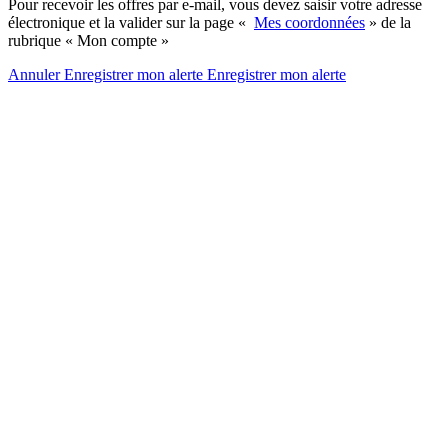
Pour recevoir les offres par e-mail, vous devez saisir votre adresse
électronique et la valider sur la page «
Mes coordonnées
» de la
rubrique « Mon compte »
Annuler
Enregistrer mon alerte
Enregistrer
mon alerte