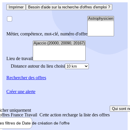
Imprimer
Besoin d'aide sur la recherche d'offres d'emploi ?
Métier, compétence, mot-clé, numéro d'offre
Lieu de travail
Distance autour du lieu choisi
Rechercher
des offres
Créer une alerte
Qui sont n
icher uniquement
 offres France Travail
Cette action recharge la liste des offres
les filtres de
Date de création
de l'offre