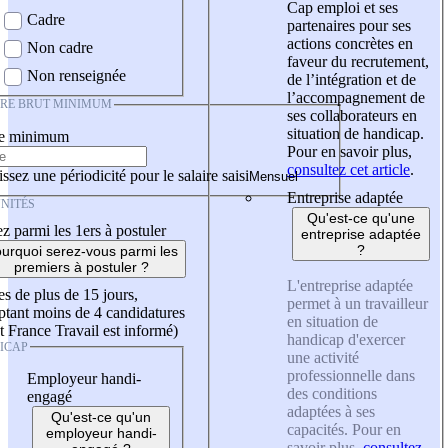
Cap emploi et ses
Cadre
partenaires pour ses
actions concrètes en
Non cadre
faveur du recrutement,
Non renseignée
de l’intégration et de
l’accompagnement de
IRE BRUT MINIMUM
ses collaborateurs en
situation de handicap.
re minimum
Pour en savoir plus,
consultez cet article
.
ssez une périodicité pour le salaire saisi
Entreprise adaptée
NITÉS
Qu'est-ce qu'une
z parmi les 1ers à postuler
entreprise adaptée
?
urquoi serez-vous parmi les
premiers à postuler ?
L'entreprise adaptée
es de plus de 15 jours,
permet à un travailleur
tant moins de 4 candidatures
en situation de
t France Travail est informé)
handicap d'exercer
ICAP
une activité
professionnelle dans
Employeur handi-
des conditions
engagé
adaptées à ses
Qu'est-ce qu'un
capacités. Pour en
employeur handi-
savoir plus,
consultez