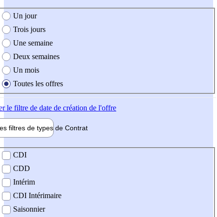
e création de l'offre
Un jour
Trois jours
Une semaine
Deux semaines
Un mois
Toutes les offres
er
le filtre de date de création de l'offre
les filtres de types de
Contrat
de contrat
CDI
CDD
Intérim
CDI Intérimaire
Saisonnier