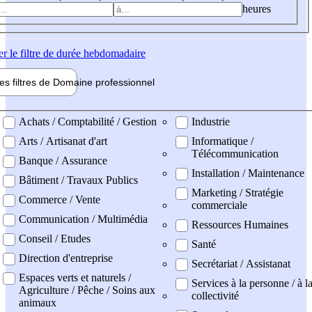
heures
er
le filtre de durée hebdomadaire
les filtres de
Domaine pro
fessionnel
ne professionel
Achats / Comptabilité / Gestion
Industrie
Arts / Artisanat d'art
Informatique /
Télécommunication
Banque / Assurance
Installation / Maintenance
Bâtiment / Travaux Publics
Marketing / Stratégie
Commerce / Vente
commerciale
Communication / Multimédia
Ressources Humaines
Conseil / Etudes
Santé
Direction d'entreprise
Secrétariat / Assistanat
Espaces verts et naturels /
Services à la personne / à l
Agriculture / Pêche / Soins aux
collectivité
animaux