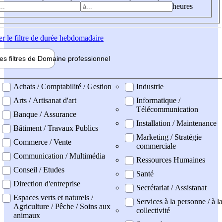
heures
er
le filtre de durée hebdomadaire
les filtres de
Domaine pro
fessionnel
ne professionel
Achats / Comptabilité / Gestion
Industrie
Arts / Artisanat d'art
Informatique /
Télécommunication
Banque / Assurance
Installation / Maintenance
Bâtiment / Travaux Publics
Marketing / Stratégie
Commerce / Vente
commerciale
Communication / Multimédia
Ressources Humaines
Conseil / Etudes
Santé
Direction d'entreprise
Secrétariat / Assistanat
Espaces verts et naturels /
Services à la personne / à l
Agriculture / Pêche / Soins aux
collectivité
animaux