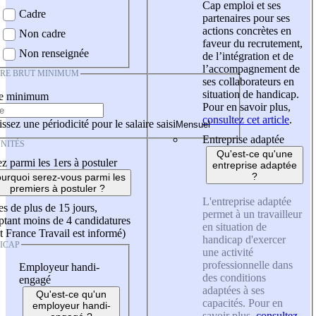
Cap emploi et ses
Cadre
partenaires pour ses
actions concrètes en
Non cadre
faveur du recrutement,
Non renseignée
de l’intégration et de
l’accompagnement de
IRE BRUT MINIMUM
ses collaborateurs en
situation de handicap.
re minimum
Pour en savoir plus,
consultez cet article
.
ssez une périodicité pour le salaire saisi
Entreprise adaptée
NITÉS
Qu'est-ce qu'une
z parmi les 1ers à postuler
entreprise adaptée
?
urquoi serez-vous parmi les
premiers à postuler ?
L'entreprise adaptée
es de plus de 15 jours,
permet à un travailleur
tant moins de 4 candidatures
en situation de
t France Travail est informé)
handicap d'exercer
ICAP
une activité
professionnelle dans
Employeur handi-
des conditions
engagé
adaptées à ses
Qu'est-ce qu'un
capacités. Pour en
employeur handi-
savoir plus,
consultez