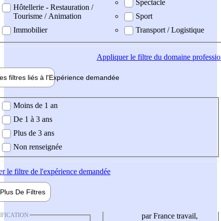
Spectacle
Hôtellerie - Restauration /
Tourisme / Animation
Sport
Immobilier
Transport / Logistique
Appliquer
le filtre du domaine professi
es filtres liés à l'
Expérience
demandée
ience demandée
Moins de 1 an
De 1 à 3 ans
Plus de 3 ans
Non renseignée
er
le filtre de l'expérience demandée
Plus De
Filtres
IFICATION
par France travail,