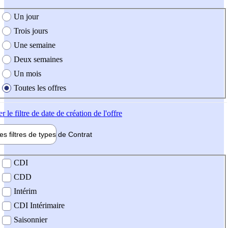
e création de l'offre
Un jour
Trois jours
Une semaine
Deux semaines
Un mois
Toutes les offres
er
le filtre de date de création de l'offre
les filtres de types de
Contrat
de contrat
CDI
CDD
Intérim
CDI Intérimaire
Saisonnier