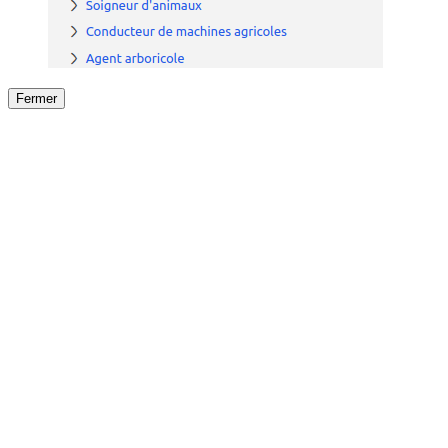
Fermer
Fermer
le détail de l'offre
/
Offre
sur
Offre précéden