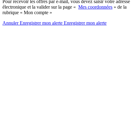
Pour recevoir les offres par e-mail, vous devez saisir votre adresse
électronique et la valider sur la page «
Mes coordonnées
» de la
rubrique « Mon compte »
Annuler
Enregistrer mon alerte
Enregistrer
mon alerte