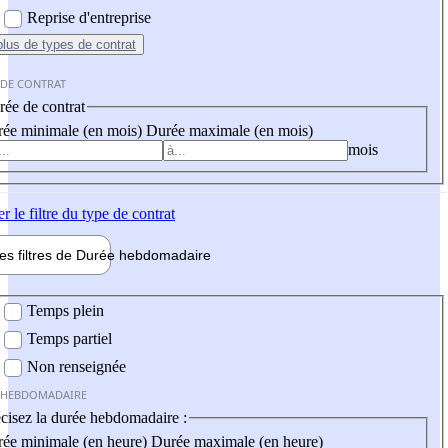
Reprise d'entreprise
plus
de types de contrat
 DE CONTRAT
ée de contrat
ée minimale (en mois)
Durée maximale (en mois)
mois
er
le filtre du type de contrat
les filtres de
Durée hebdo
madaire
 hebdomadaire
Temps plein
Temps partiel
Non renseignée
 HEBDOMADAIRE
cisez la durée hebdomadaire :
ée minimale (en heure)
Durée maximale (en heure)