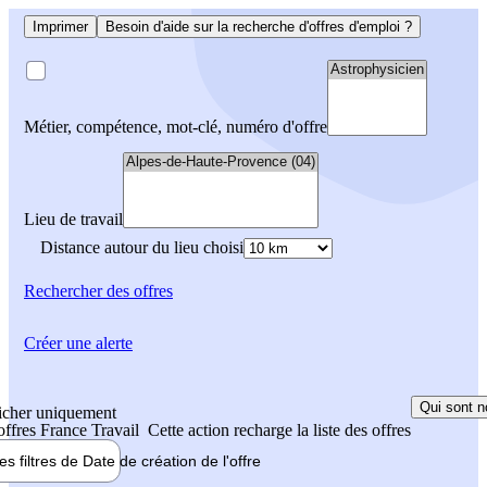
Imprimer
Besoin d'aide sur la recherche d'offres d'emploi ?
Métier, compétence, mot-clé, numéro d'offre
Lieu de travail
Distance autour du lieu choisi
Rechercher
des offres
Créer une alerte
Qui sont n
icher uniquement
 offres France Travail
Cette action recharge la liste des offres
les filtres de
Date de création
de l'offre