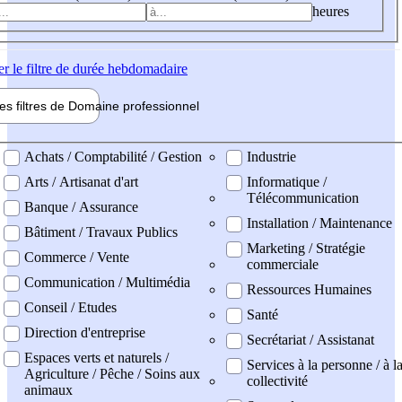
heures
er
le filtre de durée hebdomadaire
les filtres de
Domaine pro
fessionnel
ne professionel
Achats / Comptabilité / Gestion
Industrie
Arts / Artisanat d'art
Informatique /
Télécommunication
Banque / Assurance
Installation / Maintenance
Bâtiment / Travaux Publics
Marketing / Stratégie
Commerce / Vente
commerciale
Communication / Multimédia
Ressources Humaines
Conseil / Etudes
Santé
Direction d'entreprise
Secrétariat / Assistanat
Espaces verts et naturels /
Services à la personne / à l
Agriculture / Pêche / Soins aux
collectivité
animaux