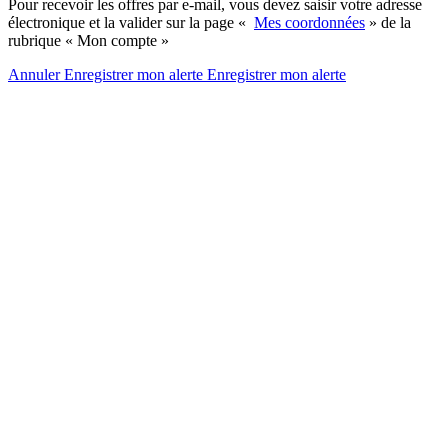
Pour recevoir les offres par e-mail, vous devez saisir votre adresse
électronique et la valider sur la page «
Mes coordonnées
» de la
rubrique « Mon compte »
Annuler
Enregistrer mon alerte
Enregistrer
mon alerte