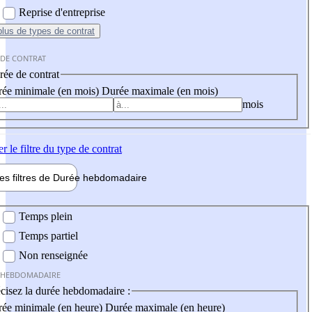
Reprise d'entreprise
plus
de types de contrat
 DE CONTRAT
ée de contrat
ée minimale (en mois)
Durée maximale (en mois)
mois
er
le filtre du type de contrat
les filtres de
Durée hebdo
madaire
 hebdomadaire
Temps plein
Temps partiel
Non renseignée
 HEBDOMADAIRE
cisez la durée hebdomadaire :
ée minimale (en heure)
Durée maximale (en heure)