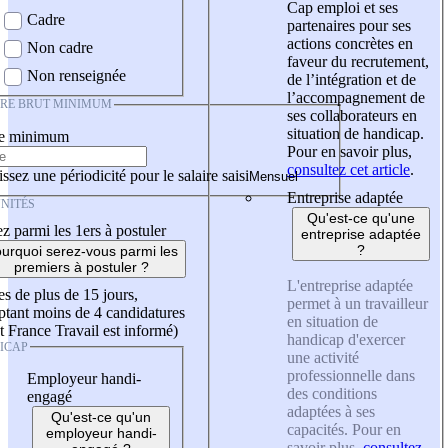
Cap emploi et ses
Cadre
partenaires pour ses
actions concrètes en
Non cadre
faveur du recrutement,
Non renseignée
de l’intégration et de
l’accompagnement de
IRE BRUT MINIMUM
ses collaborateurs en
situation de handicap.
re minimum
Pour en savoir plus,
consultez cet article
.
ssez une périodicité pour le salaire saisi
Entreprise adaptée
NITÉS
Qu'est-ce qu'une
z parmi les 1ers à postuler
entreprise adaptée
?
urquoi serez-vous parmi les
premiers à postuler ?
L'entreprise adaptée
es de plus de 15 jours,
permet à un travailleur
tant moins de 4 candidatures
en situation de
t France Travail est informé)
handicap d'exercer
ICAP
une activité
professionnelle dans
Employeur handi-
des conditions
engagé
adaptées à ses
Qu'est-ce qu'un
capacités. Pour en
employeur handi-
savoir plus,
consultez