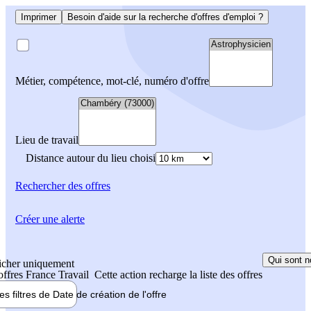
Imprimer
Besoin d'aide sur la recherche d'offres d'emploi ?
Métier, compétence, mot-clé, numéro d'offre
Lieu de travail
Distance autour du lieu choisi
Rechercher
des offres
Créer une alerte
Qui sont n
icher uniquement
 offres France Travail
Cette action recharge la liste des offres
les filtres de
Date de création
de l'offre