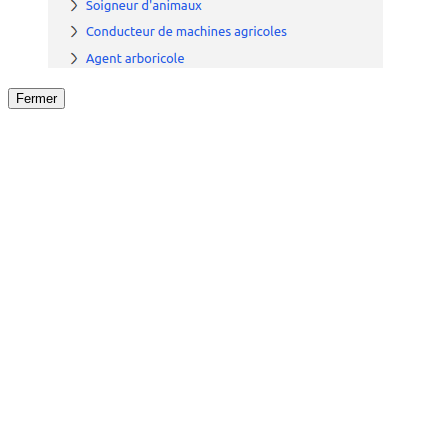
Fermer
Fermer
le détail de l'offre
/
Offre
sur
Offre précéden