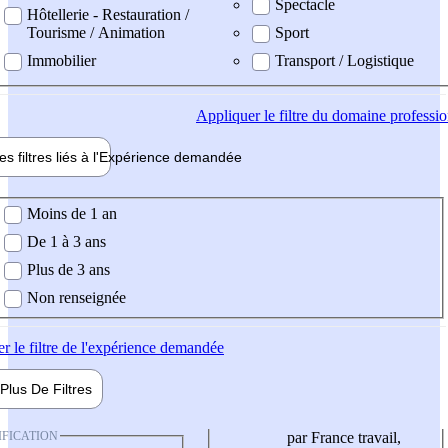
Spectacle
Hôtellerie - Restauration /
Tourisme / Animation
Sport
Immobilier
Transport / Logistique
Appliquer
le filtre du domaine professi
es filtres liés à l'
Expérience
demandée
ience demandée
Moins de 1 an
De 1 à 3 ans
Plus de 3 ans
Non renseignée
er
le filtre de l'expérience demandée
Plus De
Filtres
IFICATION
par France travail,