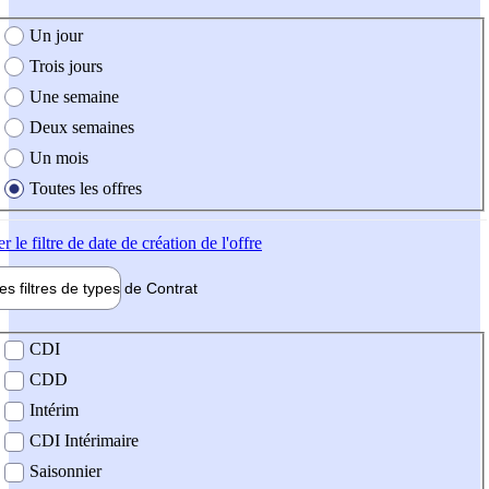
e création de l'offre
Un jour
Trois jours
Une semaine
Deux semaines
Un mois
Toutes les offres
er
le filtre de date de création de l'offre
les filtres de types de
Contrat
de contrat
CDI
CDD
Intérim
CDI Intérimaire
Saisonnier