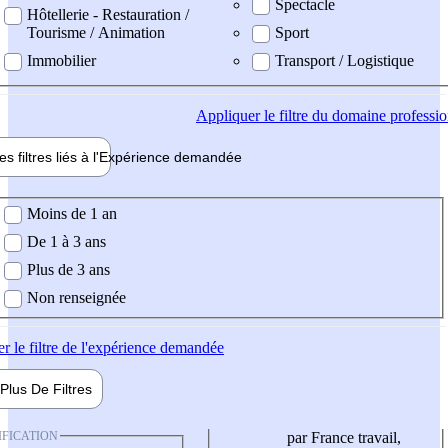
Spectacle
Hôtellerie - Restauration /
Tourisme / Animation
Sport
Immobilier
Transport / Logistique
Appliquer
le filtre du domaine professi
es filtres liés à l'
Expérience
demandée
ience demandée
Moins de 1 an
De 1 à 3 ans
Plus de 3 ans
Non renseignée
er
le filtre de l'expérience demandée
Plus De
Filtres
IFICATION
par France travail,