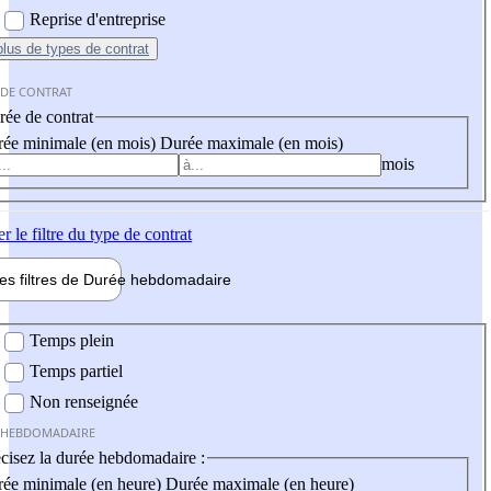
Reprise d'entreprise
plus
de types de contrat
 DE CONTRAT
ée de contrat
ée minimale (en mois)
Durée maximale (en mois)
mois
er
le filtre du type de contrat
les filtres de
Durée hebdo
madaire
 hebdomadaire
Temps plein
Temps partiel
Non renseignée
 HEBDOMADAIRE
cisez la durée hebdomadaire :
ée minimale (en heure)
Durée maximale (en heure)