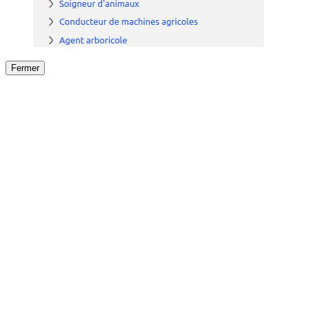
Fermer
Fermer
le détail de l'offre
/
Offre
sur
Offre précéden