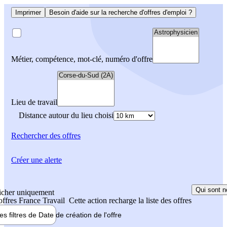
Imprimer
Besoin d'aide sur la recherche d'offres d'emploi ?
Métier, compétence, mot-clé, numéro d'offre
Lieu de travail
Distance autour du lieu choisi
Rechercher
des offres
Créer une alerte
Qui sont n
icher uniquement
 offres France Travail
Cette action recharge la liste des offres
les filtres de
Date de création
de l'offre