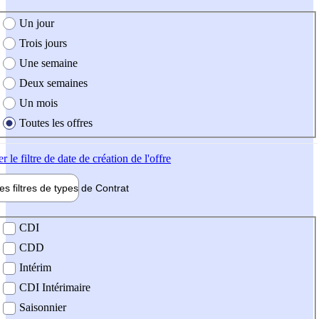
e création de l'offre
Un jour
Trois jours
Une semaine
Deux semaines
Un mois
Toutes les offres
er
le filtre de date de création de l'offre
les filtres de types de
Contrat
de contrat
CDI
CDD
Intérim
CDI Intérimaire
Saisonnier