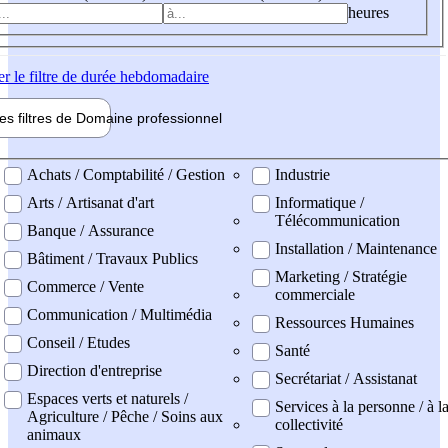
heures
er
le filtre de durée hebdomadaire
les filtres de
Domaine pro
fessionnel
ne professionel
Achats / Comptabilité / Gestion
Industrie
Arts / Artisanat d'art
Informatique /
Télécommunication
Banque / Assurance
Installation / Maintenance
Bâtiment / Travaux Publics
Marketing / Stratégie
Commerce / Vente
commerciale
Communication / Multimédia
Ressources Humaines
Conseil / Etudes
Santé
Direction d'entreprise
Secrétariat / Assistanat
Espaces verts et naturels /
Services à la personne / à l
Agriculture / Pêche / Soins aux
collectivité
animaux