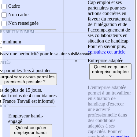
Cap emploi et ses
Cadre
partenaires pour ses
actions concrètes en
Non cadre
faveur du recrutement,
Non renseignée
de l’intégration et de
l’accompagnement de
IRE BRUT MINIMUM
ses collaborateurs en
situation de handicap.
re minimum
Pour en savoir plus,
consultez cet article
.
ssez une périodicité pour le salaire saisi
Entreprise adaptée
NITÉS
Qu'est-ce qu'une
z parmi les 1ers à postuler
entreprise adaptée
?
urquoi serez-vous parmi les
premiers à postuler ?
L'entreprise adaptée
es de plus de 15 jours,
permet à un travailleur
tant moins de 4 candidatures
en situation de
t France Travail est informé)
handicap d'exercer
ICAP
une activité
professionnelle dans
Employeur handi-
des conditions
engagé
adaptées à ses
Qu'est-ce qu'un
capacités. Pour en
employeur handi-
savoir plus,
consultez