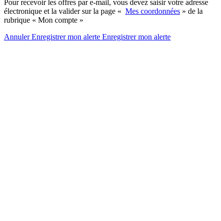
Pour recevoir les offres par e-mail, vous devez saisir votre adresse
électronique et la valider sur la page «
Mes coordonnées
» de la
rubrique « Mon compte »
Annuler
Enregistrer mon alerte
Enregistrer
mon alerte