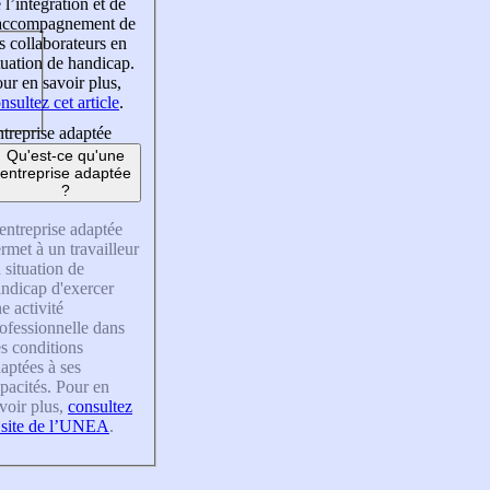
 l’intégration et de
’accompagnement de
s collaborateurs en
tuation de handicap.
ur en savoir plus,
nsultez cet article
.
treprise adaptée
Qu'est-ce qu'une
entreprise adaptée
?
entreprise adaptée
rmet à un travailleur
 situation de
ndicap d'exercer
e activité
ofessionnelle dans
s conditions
aptées à ses
pacités. Pour en
voir plus,
consultez
 site de l’UNEA
.