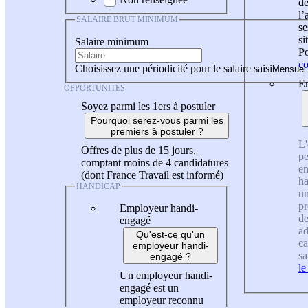
de
l
SALAIRE BRUT MINIMUM
se
si
Salaire minimum
Po
co
Choisissez une périodicité pour le salaire saisi
En
OPPORTUNITÉS
Soyez parmi les 1ers à postuler
Pourquoi serez-vous parmi les
premiers à postuler ?
L'
Offres de plus de 15 jours,
pe
comptant moins de 4 candidatures
en
(dont France Travail est informé)
ha
HANDICAP
un
pr
Employeur handi-
de
engagé
ad
Qu'est-ce qu'un
ca
employeur handi-
sa
engagé ?
le
Un employeur handi-
engagé est un
employeur reconnu