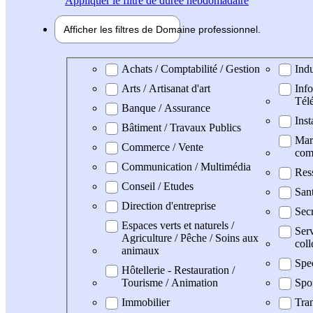
Appliquer
le filtre de durée hebdomadaire
Afficher les filtres de
Domaine pro
fessionnel
Domaine professionel
Achats / Comptabilité / Gestion
Indu
Arts / Artisanat d'art
Info
Tél
Banque / Assurance
Inst
Bâtiment / Travaux Publics
Mark
Commerce / Vente
com
Communication / Multimédia
Res
Conseil / Etudes
San
Direction d'entreprise
Secr
Espaces verts et naturels /
Serv
Agriculture / Pêche / Soins aux
coll
animaux
Spe
Hôtellerie - Restauration /
Tourisme / Animation
Spo
Immobilier
Tran