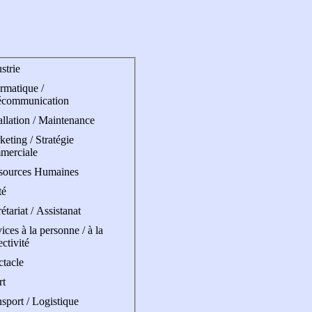
strie
rmatique /
écommunication
allation / Maintenance
eting / Stratégie
merciale
sources Humaines
té
étariat / Assistanat
ices à la personne / à la
ectivité
ctacle
rt
sport / Logistique