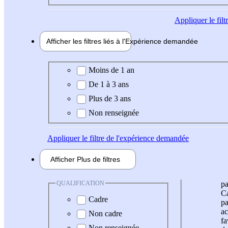
Appliquer
le fil
Afficher les filtres liés à l'
Expérience
demandée
Expérience demandée
Moins de 1 an
De 1 à 3 ans
Plus de 3 ans
Non renseignée
Appliquer
le filtre de l'expérience demandée
Afficher
Plus de
filtres
QUALIFICATION
pa
Ca
Cadre
pa
ac
Non cadre
fa
Non renseignée