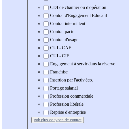
CDI de chantier ou d'opération
Contrat d'Engagement Educatif
Contrat intermittent
Contrat pacte
Contrat d'usage
CUI - CAE
CUI - CIE
Engagement à servir dans la réserve
Franchise
Insertion par l'activ.éco.
Portage salarial
Profession commerciale
Profession libérale
Reprise d'entreprise
Voir plus
de types de contrat