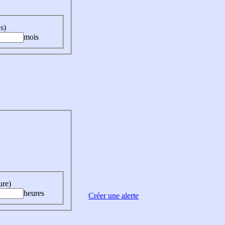
s)
mois
ure)
heures
Créer une alerte