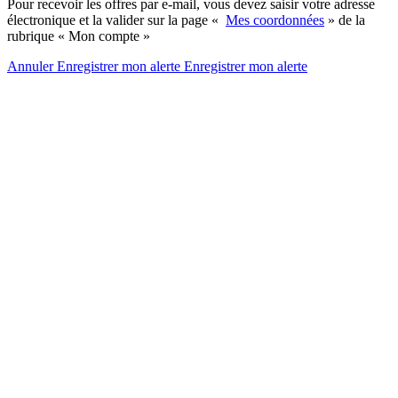
Pour recevoir les offres par e-mail, vous devez saisir votre adresse
électronique et la valider sur la page «
Mes coordonnées
» de la
rubrique « Mon compte »
Annuler
Enregistrer mon alerte
Enregistrer
mon alerte