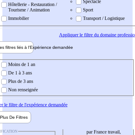
Spectacle
Hôtellerie - Restauration /
Tourisme / Animation
Sport
Immobilier
Transport / Logistique
Appliquer
le filtre du domaine professi
es filtres liés à l'
Expérience
demandée
ience demandée
Moins de 1 an
De 1 à 3 ans
Plus de 3 ans
Non renseignée
er
le filtre de l'expérience demandée
Plus De
Filtres
IFICATION
par France travail,