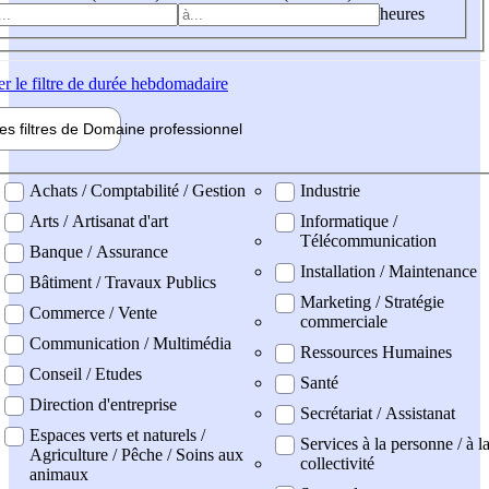
heures
er
le filtre de durée hebdomadaire
les filtres de
Domaine pro
fessionnel
ne professionel
Achats / Comptabilité / Gestion
Industrie
Arts / Artisanat d'art
Informatique /
Télécommunication
Banque / Assurance
Installation / Maintenance
Bâtiment / Travaux Publics
Marketing / Stratégie
Commerce / Vente
commerciale
Communication / Multimédia
Ressources Humaines
Conseil / Etudes
Santé
Direction d'entreprise
Secrétariat / Assistanat
Espaces verts et naturels /
Services à la personne / à l
Agriculture / Pêche / Soins aux
collectivité
animaux