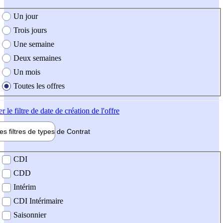
e création de l'offre
Un jour
Trois jours
Une semaine
Deux semaines
Un mois
Toutes les offres
er
le filtre de date de création de l'offre
les filtres de types de
Contrat
de contrat
CDI
CDD
Intérim
CDI Intérimaire
Saisonnier