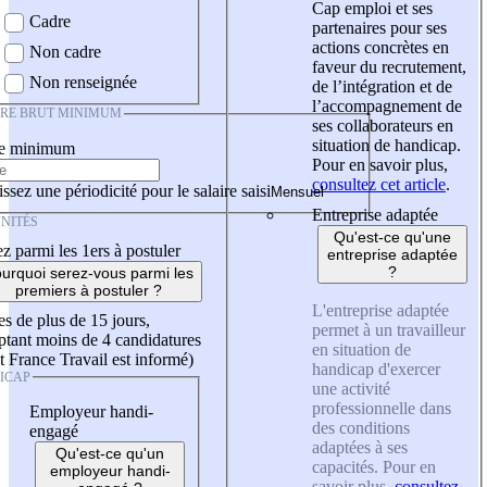
Cap emploi et ses
Cadre
partenaires pour ses
actions concrètes en
Non cadre
faveur du recrutement,
Non renseignée
de l’intégration et de
l’accompagnement de
IRE BRUT MINIMUM
ses collaborateurs en
situation de handicap.
re minimum
Pour en savoir plus,
consultez cet article
.
ssez une périodicité pour le salaire saisi
Entreprise adaptée
NITÉS
Qu'est-ce qu'une
z parmi les 1ers à postuler
entreprise adaptée
?
urquoi serez-vous parmi les
premiers à postuler ?
L'entreprise adaptée
es de plus de 15 jours,
permet à un travailleur
tant moins de 4 candidatures
en situation de
t France Travail est informé)
handicap d'exercer
ICAP
une activité
professionnelle dans
Employeur handi-
des conditions
engagé
adaptées à ses
Qu'est-ce qu'un
capacités. Pour en
employeur handi-
savoir plus,
consultez