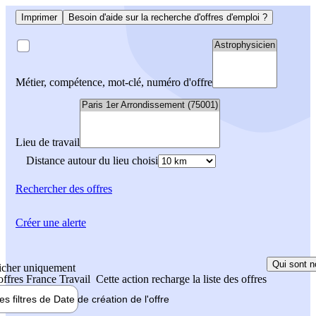
Imprimer
Besoin d'aide sur la recherche d'offres d'emploi ?
Métier, compétence, mot-clé, numéro d'offre
Lieu de travail
Distance autour du lieu choisi
Rechercher
des offres
Créer une alerte
Qui sont n
icher uniquement
 offres France Travail
Cette action recharge la liste des offres
les filtres de
Date de création
de l'offre