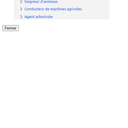
Fermer
Fermer
le détail de l'offre
/
Offre
sur
Offre précéden