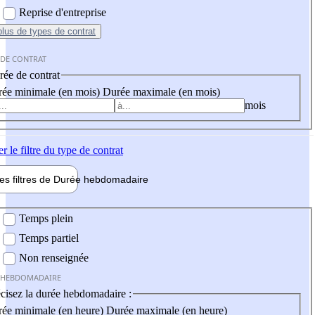
Reprise d'entreprise
plus
de types de contrat
 DE CONTRAT
ée de contrat
ée minimale (en mois)
Durée maximale (en mois)
mois
er
le filtre du type de contrat
les filtres de
Durée hebdo
madaire
 hebdomadaire
Temps plein
Temps partiel
Non renseignée
 HEBDOMADAIRE
cisez la durée hebdomadaire :
ée minimale (en heure)
Durée maximale (en heure)