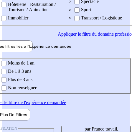
Spectacle
Hôtellerie - Restauration /
Tourisme / Animation
Sport
Immobilier
Transport / Logistique
Appliquer
le filtre du domaine professi
es filtres liés à l'
Expérience
demandée
ience demandée
Moins de 1 an
De 1 à 3 ans
Plus de 3 ans
Non renseignée
er
le filtre de l'expérience demandée
Plus De
Filtres
IFICATION
par France travail,