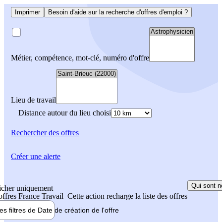
Imprimer
Besoin d'aide sur la recherche d'offres d'emploi ?
Métier, compétence, mot-clé, numéro d'offre
Lieu de travail
Distance autour du lieu choisi
Rechercher
des offres
Créer une alerte
Qui sont n
icher uniquement
 offres France Travail
Cette action recharge la liste des offres
les filtres de
Date de création
de l'offre