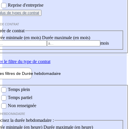
Reprise d'entreprise
plus
de types de contrat
 DE CONTRAT
ée de contrat
ée minimale (en mois)
Durée maximale (en mois)
mois
er
le filtre du type de contrat
les filtres de
Durée hebdo
madaire
 hebdomadaire
Temps plein
Temps partiel
Non renseignée
 HEBDOMADAIRE
cisez la durée hebdomadaire :
ée minimale (en heure)
Durée maximale (en heure)