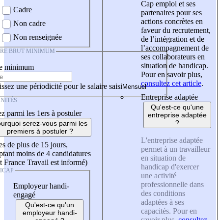
Cap emploi et ses
Cadre
partenaires pour ses
actions concrètes en
Non cadre
faveur du recrutement,
Non renseignée
de l’intégration et de
l’accompagnement de
IRE BRUT MINIMUM
ses collaborateurs en
situation de handicap.
re minimum
Pour en savoir plus,
consultez cet article
.
ssez une périodicité pour le salaire saisi
Entreprise adaptée
NITÉS
Qu'est-ce qu'une
z parmi les 1ers à postuler
entreprise adaptée
?
urquoi serez-vous parmi les
premiers à postuler ?
L'entreprise adaptée
es de plus de 15 jours,
permet à un travailleur
tant moins de 4 candidatures
en situation de
t France Travail est informé)
handicap d'exercer
ICAP
une activité
professionnelle dans
Employeur handi-
des conditions
engagé
adaptées à ses
Qu'est-ce qu'un
capacités. Pour en
employeur handi-
savoir plus,
consultez