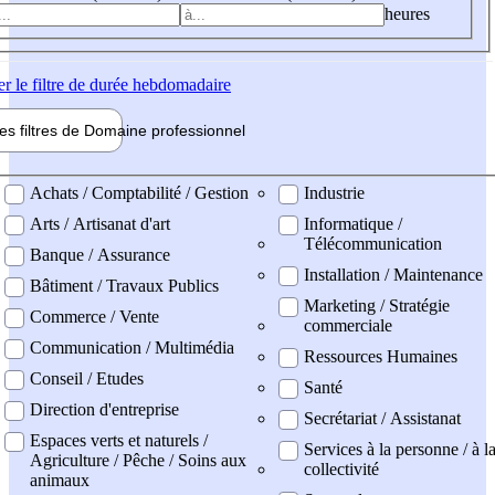
heures
er
le filtre de durée hebdomadaire
les filtres de
Domaine pro
fessionnel
ne professionel
Achats / Comptabilité / Gestion
Industrie
Arts / Artisanat d'art
Informatique /
Télécommunication
Banque / Assurance
Installation / Maintenance
Bâtiment / Travaux Publics
Marketing / Stratégie
Commerce / Vente
commerciale
Communication / Multimédia
Ressources Humaines
Conseil / Etudes
Santé
Direction d'entreprise
Secrétariat / Assistanat
Espaces verts et naturels /
Services à la personne / à l
Agriculture / Pêche / Soins aux
collectivité
animaux