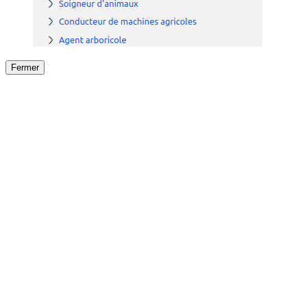
Fermer
Fermer
le détail de l'offre
/
Offre
sur
Offre précéden