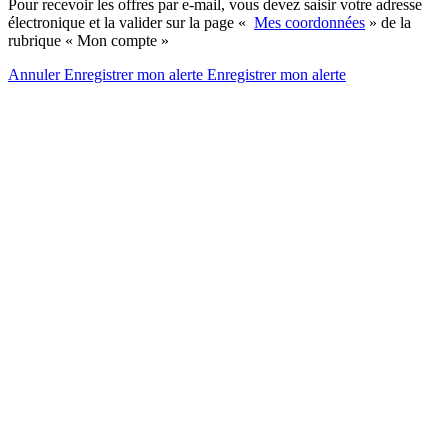
Pour recevoir les offres par e-mail, vous devez saisir votre adresse
électronique et la valider sur la page «
Mes coordonnées
» de la
rubrique « Mon compte »
Annuler
Enregistrer mon alerte
Enregistrer
mon alerte