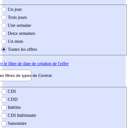
e création de l'offre
Un jour
Trois jours
Une semaine
Deux semaines
Un mois
Toutes les offres
er
le filtre de date de création de l'offre
les filtres de types de
Contrat
de contrat
CDI
CDD
Intérim
CDI Intérimaire
Saisonnier