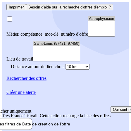
Imprimer
Besoin d'aide sur la recherche d'offres d'emploi ?
Métier, compétence, mot-clé, numéro d'offre
Lieu de travail
Distance autour du lieu choisi
Rechercher
des offres
Créer une alerte
Qui sont n
icher uniquement
 offres France Travail
Cette action recharge la liste des offres
les filtres de
Date de création
de l'offre