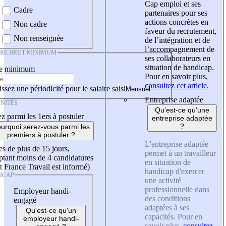
Cap emploi et ses
Cadre
partenaires pour ses
actions concrètes en
Non cadre
faveur du recrutement,
Non renseignée
de l’intégration et de
l’accompagnement de
IRE BRUT MINIMUM
ses collaborateurs en
situation de handicap.
re minimum
Pour en savoir plus,
consultez cet article
.
ssez une périodicité pour le salaire saisi
Entreprise adaptée
NITÉS
Qu'est-ce qu'une
z parmi les 1ers à postuler
entreprise adaptée
?
urquoi serez-vous parmi les
premiers à postuler ?
L'entreprise adaptée
es de plus de 15 jours,
permet à un travailleur
tant moins de 4 candidatures
en situation de
t France Travail est informé)
handicap d'exercer
ICAP
une activité
professionnelle dans
Employeur handi-
des conditions
engagé
adaptées à ses
Qu'est-ce qu'un
capacités. Pour en
employeur handi-
savoir plus,
consultez