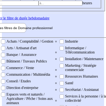
heures
er
le filtre de durée hebdomadaire
les filtres de
Domaine pro
fessionnel
ne professionel
Achats / Comptabilité / Gestion
Industrie
Arts / Artisanat d'art
Informatique /
Télécommunication
Banque / Assurance
Installation / Maintenance
Bâtiment / Travaux Publics
Marketing / Stratégie
Commerce / Vente
commerciale
Communication / Multimédia
Ressources Humaines
Conseil / Etudes
Santé
Direction d'entreprise
Secrétariat / Assistanat
Espaces verts et naturels /
Services à la personne / à l
Agriculture / Pêche / Soins aux
collectivité
animaux