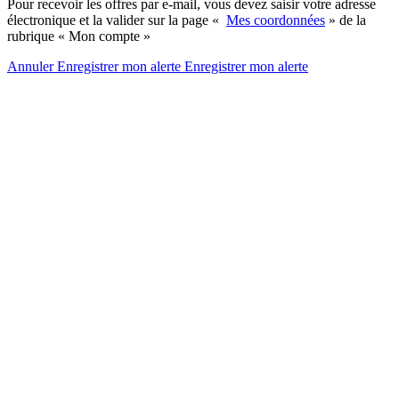
Pour recevoir les offres par e-mail, vous devez saisir votre adresse
électronique et la valider sur la page «
Mes coordonnées
» de la
rubrique « Mon compte »
Annuler
Enregistrer mon alerte
Enregistrer
mon alerte