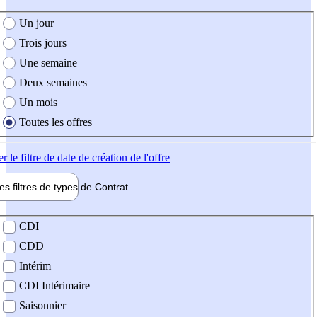
e création de l'offre
Un jour
Trois jours
Une semaine
Deux semaines
Un mois
Toutes les offres
er
le filtre de date de création de l'offre
les filtres de types de
Contrat
de contrat
CDI
CDD
Intérim
CDI Intérimaire
Saisonnier