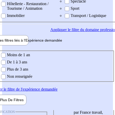
Spectacle
Hôtellerie - Restauration /
Tourisme / Animation
Sport
Immobilier
Transport / Logistique
Appliquer
le filtre du domaine professi
es filtres liés à l'
Expérience
demandée
ience demandée
Moins de 1 an
De 1 à 3 ans
Plus de 3 ans
Non renseignée
er
le filtre de l'expérience demandée
Plus De
Filtres
IFICATION
par France travail,