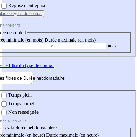
Reprise d'entreprise
plus
de types de contrat
 DE CONTRAT
ée de contrat
ée minimale (en mois)
Durée maximale (en mois)
mois
er
le filtre du type de contrat
les filtres de
Durée hebdo
madaire
 hebdomadaire
Temps plein
Temps partiel
Non renseignée
 HEBDOMADAIRE
cisez la durée hebdomadaire :
ée minimale (en heure)
Durée maximale (en heure)