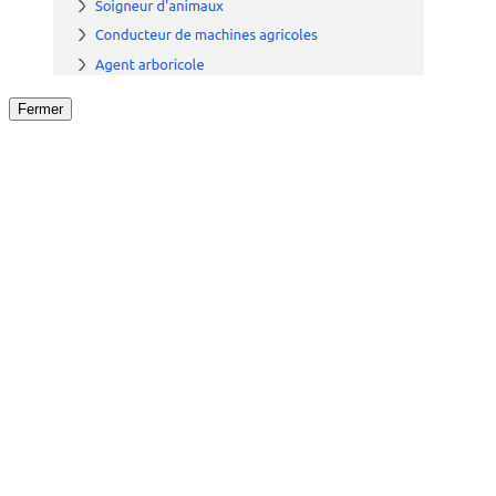
Fermer
Fermer
le détail de l'offre
/
Offre
sur
Offre précéden