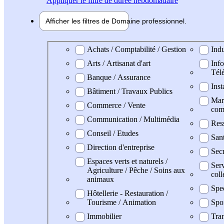
Appliquer
le filtre de durée hebdomadaire
Afficher les filtres de
Domaine pro
fessionnel
Domaine professionel
Achats / Comptabilité / Gestion
Indu
Arts / Artisanat d'art
Info
Tél
Banque / Assurance
Inst
Bâtiment / Travaux Publics
Mark
Commerce / Vente
com
Communication / Multimédia
Res
Conseil / Etudes
San
Direction d'entreprise
Secr
Espaces verts et naturels /
Serv
Agriculture / Pêche / Soins aux
coll
animaux
Spe
Hôtellerie - Restauration /
Tourisme / Animation
Spo
Immobilier
Tran