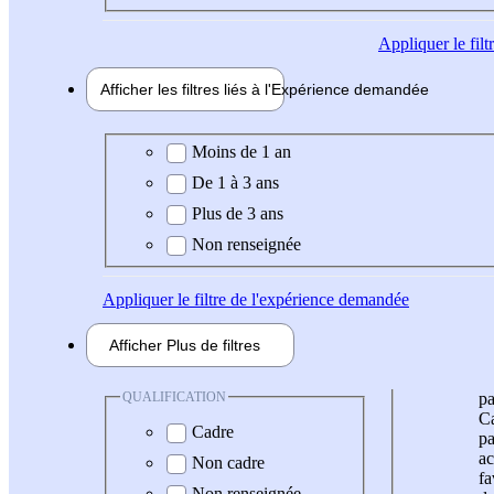
Appliquer
le fil
Afficher les filtres liés à l'
Expérience
demandée
Expérience demandée
Moins de 1 an
De 1 à 3 ans
Plus de 3 ans
Non renseignée
Appliquer
le filtre de l'expérience demandée
Afficher
Plus de
filtres
QUALIFICATION
pa
Ca
Cadre
pa
ac
Non cadre
fa
Non renseignée