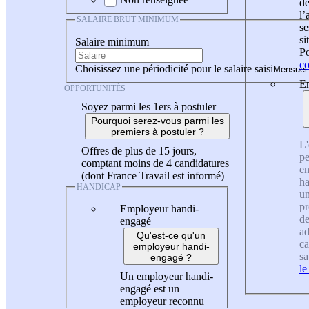
de
l
SALAIRE BRUT MINIMUM
se
si
Salaire minimum
Po
co
Choisissez une périodicité pour le salaire saisi
En
OPPORTUNITÉS
Soyez parmi les 1ers à postuler
Pourquoi serez-vous parmi les
premiers à postuler ?
L'
Offres de plus de 15 jours,
pe
comptant moins de 4 candidatures
en
(dont France Travail est informé)
ha
HANDICAP
un
pr
Employeur handi-
de
engagé
ad
Qu'est-ce qu'un
ca
employeur handi-
sa
engagé ?
le
Un employeur handi-
engagé est un
employeur reconnu