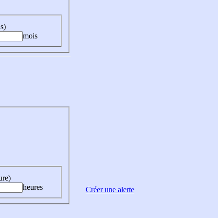
s)
mois
ure)
heures
Créer une alerte