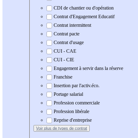
CDI de chantier ou d'opération
Contrat d'Engagement Educatif
Contrat intermittent
Contrat pacte
Contrat d'usage
CUI - CAE
CUI - CIE
Engagement à servir dans la réserve
Franchise
Insertion par l'activ.éco.
Portage salarial
Profession commerciale
Profession libérale
Reprise d'entreprise
Voir plus
de types de contrat