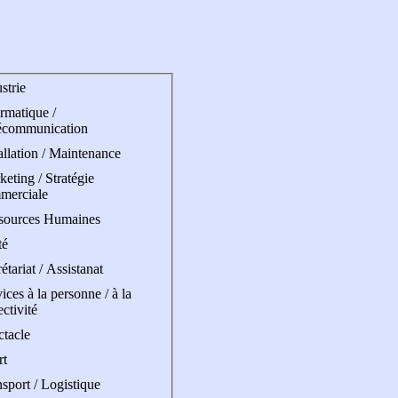
strie
rmatique /
écommunication
allation / Maintenance
eting / Stratégie
merciale
sources Humaines
té
étariat / Assistanat
ices à la personne / à la
ectivité
ctacle
rt
sport / Logistique