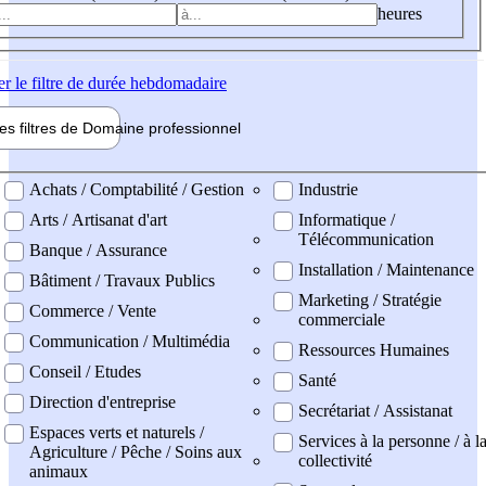
heures
er
le filtre de durée hebdomadaire
les filtres de
Domaine pro
fessionnel
ne professionel
Achats / Comptabilité / Gestion
Industrie
Arts / Artisanat d'art
Informatique /
Télécommunication
Banque / Assurance
Installation / Maintenance
Bâtiment / Travaux Publics
Marketing / Stratégie
Commerce / Vente
commerciale
Communication / Multimédia
Ressources Humaines
Conseil / Etudes
Santé
Direction d'entreprise
Secrétariat / Assistanat
Espaces verts et naturels /
Services à la personne / à l
Agriculture / Pêche / Soins aux
collectivité
animaux