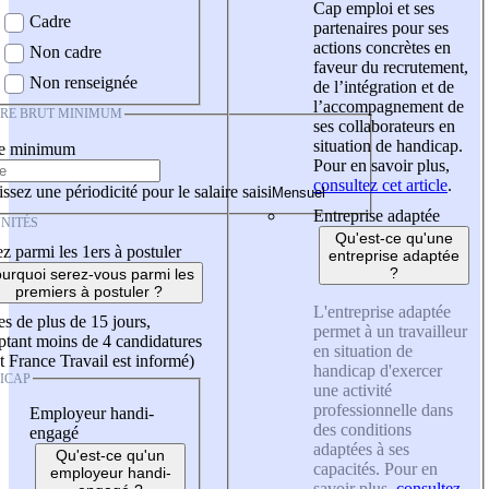
Cap emploi et ses
Cadre
partenaires pour ses
actions concrètes en
Non cadre
faveur du recrutement,
Non renseignée
de l’intégration et de
l’accompagnement de
IRE BRUT MINIMUM
ses collaborateurs en
situation de handicap.
re minimum
Pour en savoir plus,
consultez cet article
.
ssez une périodicité pour le salaire saisi
Entreprise adaptée
NITÉS
Qu'est-ce qu'une
z parmi les 1ers à postuler
entreprise adaptée
?
urquoi serez-vous parmi les
premiers à postuler ?
L'entreprise adaptée
es de plus de 15 jours,
permet à un travailleur
tant moins de 4 candidatures
en situation de
t France Travail est informé)
handicap d'exercer
ICAP
une activité
professionnelle dans
Employeur handi-
des conditions
engagé
adaptées à ses
Qu'est-ce qu'un
capacités. Pour en
employeur handi-
savoir plus,
consultez