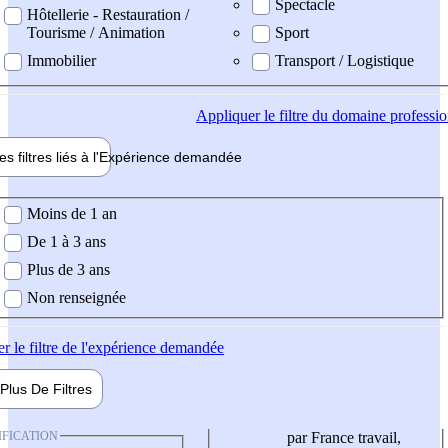
Spectacle
Hôtellerie - Restauration /
Tourisme / Animation
Sport
Immobilier
Transport / Logistique
Appliquer
le filtre du domaine professi
es filtres liés à l'
Expérience
demandée
ience demandée
Moins de 1 an
De 1 à 3 ans
Plus de 3 ans
Non renseignée
er
le filtre de l'expérience demandée
Plus De
Filtres
IFICATION
par France travail,