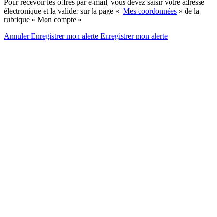
Pour recevoir les offres par e-mail, vous devez saisir votre adresse
électronique et la valider sur la page «
Mes coordonnées
» de la
rubrique « Mon compte »
Annuler
Enregistrer mon alerte
Enregistrer
mon alerte