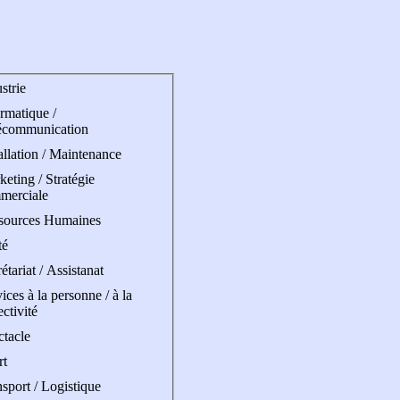
strie
rmatique /
écommunication
allation / Maintenance
eting / Stratégie
merciale
sources Humaines
té
étariat / Assistanat
ices à la personne / à la
ectivité
ctacle
rt
sport / Logistique