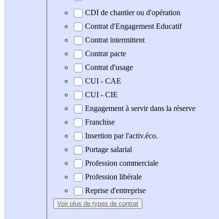
CDI de chantier ou d'opération
Contrat d'Engagement Educatif
Contrat intermittent
Contrat pacte
Contrat d'usage
CUI - CAE
CUI - CIE
Engagement à servir dans la réserve
Franchise
Insertion par l'activ.éco.
Portage salarial
Profession commerciale
Profession libérale
Reprise d'entreprise
Voir plus
de types de contrat