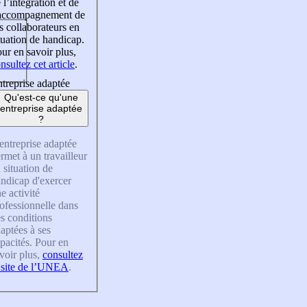
 l’intégration et de
’accompagnement de
s collaborateurs en
tuation de handicap.
ur en savoir plus,
nsultez cet article
.
treprise adaptée
Qu'est-ce qu'une
entreprise adaptée
?
entreprise adaptée
rmet à un travailleur
 situation de
ndicap d'exercer
e activité
ofessionnelle dans
s conditions
aptées à ses
pacités. Pour en
voir plus,
consultez
 site de l’UNEA
.