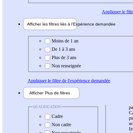
Appliquer
le fil
Afficher les filtres liés à l'
Expérience
demandée
Expérience demandée
Moins de 1 an
De 1 à 3 ans
Plus de 3 ans
Non renseignée
Appliquer
le filtre de l'expérience demandée
Afficher
Plus de
filtres
QUALIFICATION
pa
Ca
Cadre
pa
ac
Non cadre
fa
Non renseignée