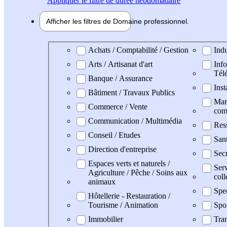
Appliquer
le filtre de durée hebdomadaire
Afficher les filtres de
Domaine pro
fessionnel
Domaine professionel
Achats / Comptabilité / Gestion
Indu
Arts / Artisanat d'art
Info
Tél
Banque / Assurance
Inst
Bâtiment / Travaux Publics
Mark
Commerce / Vente
com
Communication / Multimédia
Res
Conseil / Etudes
San
Direction d'entreprise
Secr
Espaces verts et naturels /
Serv
Agriculture / Pêche / Soins aux
coll
animaux
Spe
Hôtellerie - Restauration /
Tourisme / Animation
Spo
Immobilier
Tran