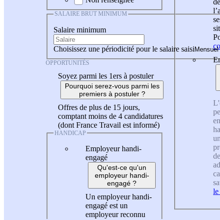
de
l
SALAIRE BRUT MINIMUM
se
si
Salaire minimum
Po
co
Choisissez une périodicité pour le salaire saisi
En
OPPORTUNITÉS
Soyez parmi les 1ers à postuler
Pourquoi serez-vous parmi les
premiers à postuler ?
L'
Offres de plus de 15 jours,
pe
comptant moins de 4 candidatures
en
(dont France Travail est informé)
ha
HANDICAP
un
pr
Employeur handi-
de
engagé
ad
Qu'est-ce qu'un
ca
employeur handi-
sa
engagé ?
le
Un employeur handi-
engagé est un
employeur reconnu