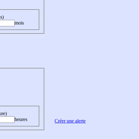
s)
mois
ure)
heures
Créer une alerte