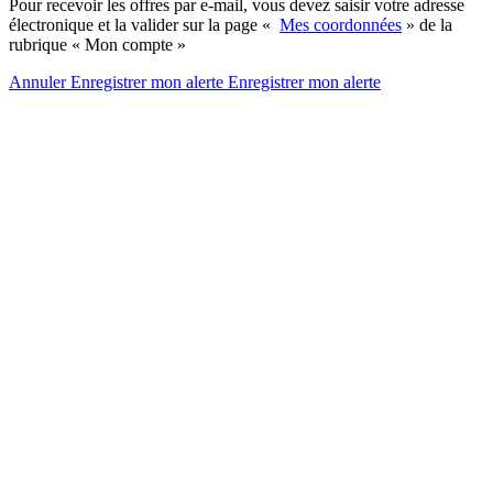
Pour recevoir les offres par e-mail, vous devez saisir votre adresse
électronique et la valider sur la page «
Mes coordonnées
» de la
rubrique « Mon compte »
Annuler
Enregistrer mon alerte
Enregistrer
mon alerte