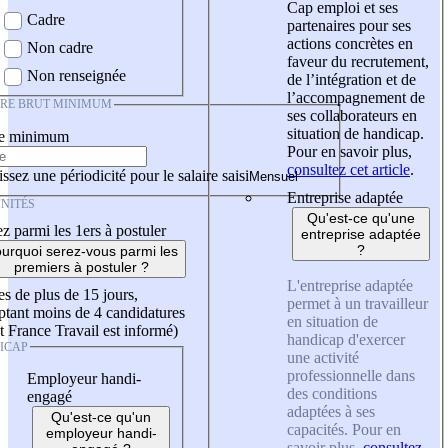
Cap emploi et ses
Cadre
partenaires pour ses
actions concrètes en
Non cadre
faveur du recrutement,
Non renseignée
de l’intégration et de
l’accompagnement de
IRE BRUT MINIMUM
ses collaborateurs en
situation de handicap.
re minimum
Pour en savoir plus,
consultez cet article
.
ssez une périodicité pour le salaire saisi
Entreprise adaptée
NITÉS
Qu'est-ce qu'une
z parmi les 1ers à postuler
entreprise adaptée
?
urquoi serez-vous parmi les
premiers à postuler ?
L'entreprise adaptée
es de plus de 15 jours,
permet à un travailleur
tant moins de 4 candidatures
en situation de
t France Travail est informé)
handicap d'exercer
ICAP
une activité
professionnelle dans
Employeur handi-
des conditions
engagé
adaptées à ses
Qu'est-ce qu'un
capacités. Pour en
employeur handi-
savoir plus,
consultez