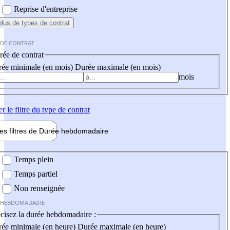
Reprise d'entreprise
plus
de types de contrat
 DE CONTRAT
ée de contrat
ée minimale (en mois)
Durée maximale (en mois)
mois
er
le filtre du type de contrat
les filtres de
Durée hebdo
madaire
 hebdomadaire
Temps plein
Temps partiel
Non renseignée
 HEBDOMADAIRE
cisez la durée hebdomadaire :
ée minimale (en heure)
Durée maximale (en heure)