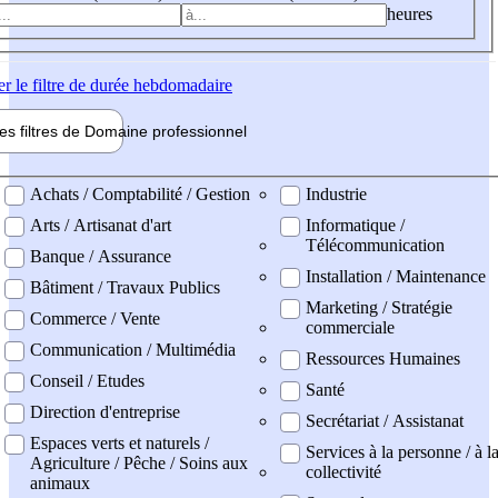
heures
er
le filtre de durée hebdomadaire
les filtres de
Domaine pro
fessionnel
ne professionel
Achats / Comptabilité / Gestion
Industrie
Arts / Artisanat d'art
Informatique /
Télécommunication
Banque / Assurance
Installation / Maintenance
Bâtiment / Travaux Publics
Marketing / Stratégie
Commerce / Vente
commerciale
Communication / Multimédia
Ressources Humaines
Conseil / Etudes
Santé
Direction d'entreprise
Secrétariat / Assistanat
Espaces verts et naturels /
Services à la personne / à l
Agriculture / Pêche / Soins aux
collectivité
animaux