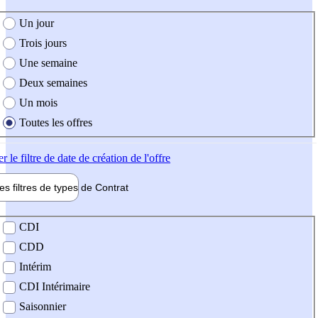
e création de l'offre
Un jour
Trois jours
Une semaine
Deux semaines
Un mois
Toutes les offres
er
le filtre de date de création de l'offre
les filtres de types de
Contrat
de contrat
CDI
CDD
Intérim
CDI Intérimaire
Saisonnier