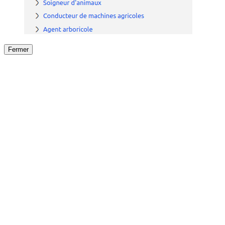
Fermer
Fermer
le détail de l'offre
/
Offre
sur
Offre précéden