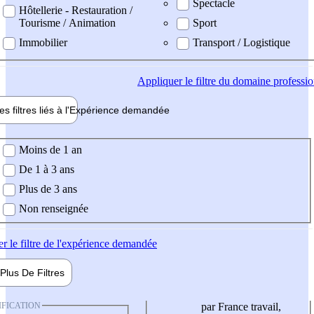
Spectacle
Hôtellerie - Restauration /
Tourisme / Animation
Sport
Immobilier
Transport / Logistique
Appliquer
le filtre du domaine professi
es filtres liés à l'
Expérience
demandée
ience demandée
Moins de 1 an
De 1 à 3 ans
Plus de 3 ans
Non renseignée
er
le filtre de l'expérience demandée
Plus De
Filtres
IFICATION
par France travail,