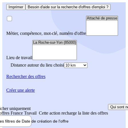
Imprimer
Besoin d'aide sur la recherche d'offres d'emploi ?
Métier, compétence, mot-clé, numéro d'offre
Lieu de travail
Distance autour du lieu choisi
Rechercher
des offres
Créer une alerte
Qui sont n
icher uniquement
 offres France Travail
Cette action recharge la liste des offres
les filtres de
Date de création
de l'offre