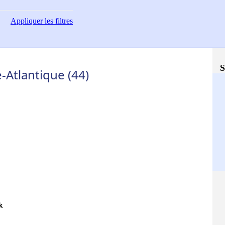
Appliquer
les filtres
S
-Atlantique (44)