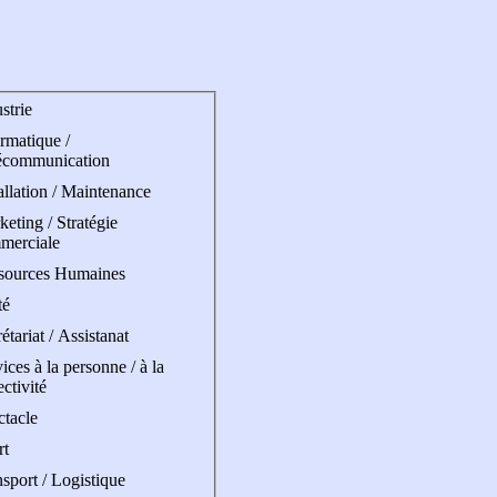
strie
rmatique /
écommunication
allation / Maintenance
eting / Stratégie
merciale
sources Humaines
té
étariat / Assistanat
ices à la personne / à la
ectivité
ctacle
rt
sport / Logistique