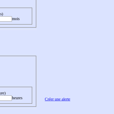
s)
mois
ure)
heures
Créer une alerte