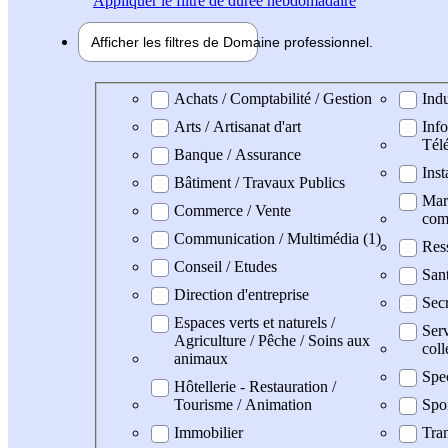
Appliquer
le filtre de durée hebdomadaire
Afficher les filtres de
Domaine pro
fessionnel
Domaine professionel
Achats / Comptabilité / Gestion
Indu
Arts / Artisanat d'art
Info
Tél
Banque / Assurance
Inst
Bâtiment / Travaux Publics
Mark
Commerce / Vente
com
Communication / Multimédia (1)
Res
Conseil / Etudes
San
Direction d'entreprise
Secr
Espaces verts et naturels /
Serv
Agriculture / Pêche / Soins aux
coll
animaux
Spe
Hôtellerie - Restauration /
Tourisme / Animation
Spo
Immobilier
Tran