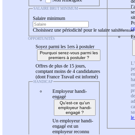
de
l
SALAIRE BRUT MINIMUM
se
si
Salaire minimum
Po
co
Choisissez une périodicité pour le salaire saisi
En
OPPORTUNITÉS
Soyez parmi les 1ers à postuler
Pourquoi serez-vous parmi les
premiers à postuler ?
L'
Offres de plus de 15 jours,
pe
comptant moins de 4 candidatures
en
(dont France Travail est informé)
ha
HANDICAP
un
pr
Employeur handi-
de
engagé
ad
Qu'est-ce qu'un
ca
employeur handi-
sa
engagé ?
le
Un employeur handi-
engagé est un
employeur reconnu