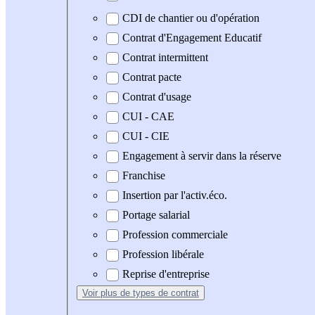
CDI de chantier ou d'opération
Contrat d'Engagement Educatif
Contrat intermittent
Contrat pacte
Contrat d'usage
CUI - CAE
CUI - CIE
Engagement à servir dans la réserve
Franchise
Insertion par l'activ.éco.
Portage salarial
Profession commerciale
Profession libérale
Reprise d'entreprise
Voir plus
de types de contrat