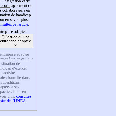
 l’intégration et de
’accompagnement de
s collaborateurs en
tuation de handicap.
ur en savoir plus,
nsultez cet article
.
treprise adaptée
Qu'est-ce qu'une
entreprise adaptée
?
entreprise adaptée
rmet à un travailleur
 situation de
ndicap d'exercer
e activité
ofessionnelle dans
s conditions
aptées à ses
pacités. Pour en
voir plus,
consultez
 site de l’UNEA
.