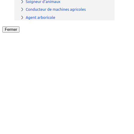
Fermer
Fermer
le détail de l'offre
/
Offre
sur
Offre précéden