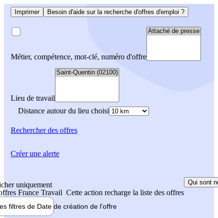
Imprimer
Besoin d'aide sur la recherche d'offres d'emploi ?
Métier, compétence, mot-clé, numéro d'offre
Lieu de travail
Distance autour du lieu choisi
Rechercher
des offres
Créer une alerte
Qui sont n
icher uniquement
 offres France Travail
Cette action recharge la liste des offres
les filtres de
Date de création
de l'offre