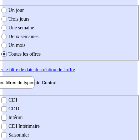
e création de l'offre
Un jour
Trois jours
Une semaine
Deux semaines
Un mois
Toutes les offres
er
le filtre de date de création de l'offre
les filtres de types de
Contrat
de contrat
CDI
CDD
Intérim
CDI Intérimaire
Saisonnier