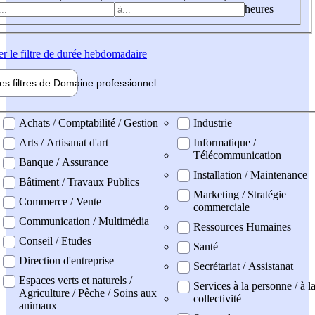
heures
er
le filtre de durée hebdomadaire
les filtres de
Domaine pro
fessionnel
ne professionel
Achats / Comptabilité / Gestion
Industrie
Arts / Artisanat d'art
Informatique /
Télécommunication
Banque / Assurance
Installation / Maintenance
Bâtiment / Travaux Publics
Marketing / Stratégie
Commerce / Vente
commerciale
Communication / Multimédia
Ressources Humaines
Conseil / Etudes
Santé
Direction d'entreprise
Secrétariat / Assistanat
Espaces verts et naturels /
Services à la personne / à l
Agriculture / Pêche / Soins aux
collectivité
animaux