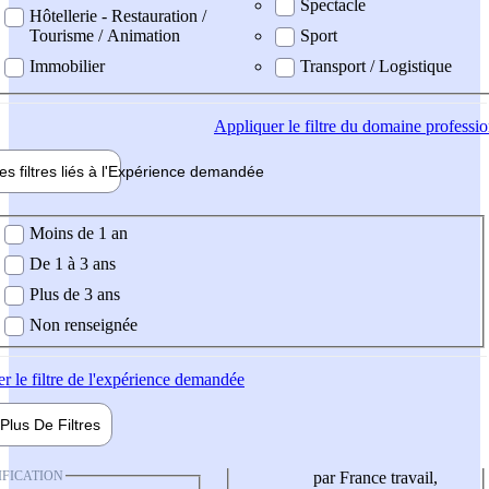
Spectacle
Hôtellerie - Restauration /
Tourisme / Animation
Sport
Immobilier
Transport / Logistique
Appliquer
le filtre du domaine professi
es filtres liés à l'
Expérience
demandée
ience demandée
Moins de 1 an
De 1 à 3 ans
Plus de 3 ans
Non renseignée
er
le filtre de l'expérience demandée
Plus De
Filtres
IFICATION
par France travail,