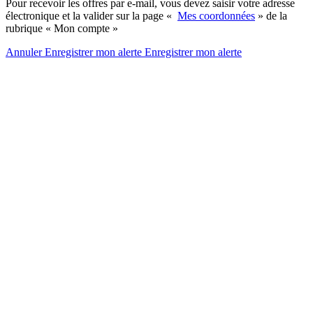
Pour recevoir les offres par e-mail, vous devez saisir votre adresse
électronique et la valider sur la page «
Mes coordonnées
» de la
rubrique « Mon compte »
Annuler
Enregistrer mon alerte
Enregistrer
mon alerte