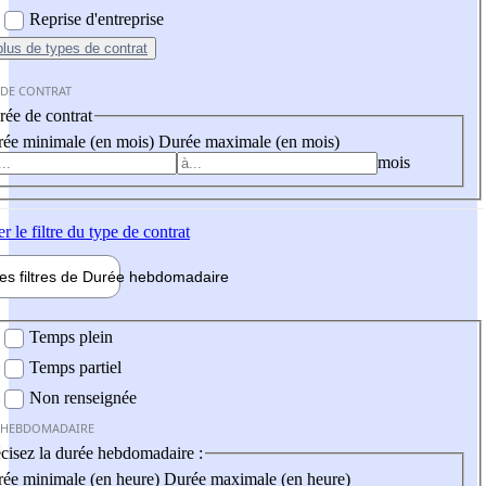
Reprise d'entreprise
plus
de types de contrat
 DE CONTRAT
ée de contrat
ée minimale (en mois)
Durée maximale (en mois)
mois
er
le filtre du type de contrat
les filtres de
Durée hebdo
madaire
 hebdomadaire
Temps plein
Temps partiel
Non renseignée
 HEBDOMADAIRE
cisez la durée hebdomadaire :
ée minimale (en heure)
Durée maximale (en heure)