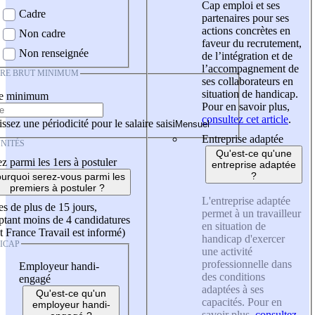
Cap emploi et ses
Cadre
partenaires pour ses
actions concrètes en
Non cadre
faveur du recrutement,
Non renseignée
de l’intégration et de
l’accompagnement de
IRE BRUT MINIMUM
ses collaborateurs en
situation de handicap.
re minimum
Pour en savoir plus,
consultez cet article
.
ssez une périodicité pour le salaire saisi
Entreprise adaptée
NITÉS
Qu'est-ce qu'une
z parmi les 1ers à postuler
entreprise adaptée
?
urquoi serez-vous parmi les
premiers à postuler ?
L'entreprise adaptée
es de plus de 15 jours,
permet à un travailleur
tant moins de 4 candidatures
en situation de
t France Travail est informé)
handicap d'exercer
ICAP
une activité
professionnelle dans
Employeur handi-
des conditions
engagé
adaptées à ses
Qu'est-ce qu'un
capacités. Pour en
employeur handi-
savoir plus,
consultez