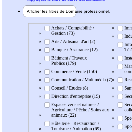
Afficher les filtres de
Domaine pro
fessionnel
Domaine professionel
Achats / Comptabilité /
Imm
Gestion (73)
Indu
Arts / Artisanat d'art (2)
Info
Banque / Assurance (12)
Tél
Bâtiment / Travaux
Inst
Publics (179)
Mark
Commerce / Vente (150)
com
Communication / Multimédia (7)
Res
Conseil / Etudes (8)
San
Direction d'entreprise (15)
Secr
Espaces verts et naturels /
Serv
Agriculture / Pêche / Soins aux
coll
animaux (22)
Spec
Hôtellerie - Restauration /
Spo
Tourisme / Animation (69)