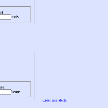
s)
mois
ure)
heures
Créer une alerte