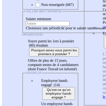
fa
Non renseignée (687)
de
l
SALAIRE BRUT MINIMUM
se
si
Salaire minimum
Po
co
Choisissez une périodicité pour le salaire saisi
En
OPPORTUNITÉS
Soyez parmi les 1ers à postuler
(80)
résultats
Pourquoi serez-vous parmi les
L'
premiers à postuler ?
pe
Offres de plus de 15 jours,
en
comptant moins de 4 candidatures
ha
(dont France Travail est informé)
un
HANDICAP
pr
de
Employeur handi-
ad
engagé (14)
ca
Qu'est-ce qu'un
sa
employeur handi-
le
engagé ?
Un employeur handi-