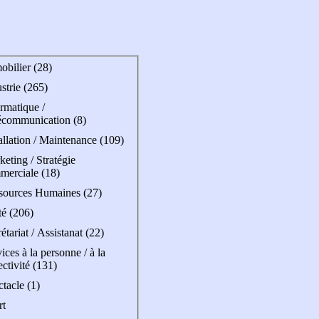
obilier (28)
strie (265)
rmatique /
écommunication (8)
allation / Maintenance (109)
eting / Stratégie
merciale (18)
sources Humaines (27)
té (206)
étariat / Assistanat (22)
ices à la personne / à la
ectivité (131)
tacle (1)
rt