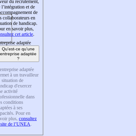
veur du recrutement,
 l’intégration et de
’accompagnement de
s collaborateurs en
tuation de handicap.
ur en savoir plus,
nsultez cet article
.
treprise adaptée
Qu'est-ce qu'une
entreprise adaptée
?
entreprise adaptée
rmet à un travailleur
 situation de
ndicap d'exercer
e activité
ofessionnelle dans
s conditions
aptées à ses
pacités. Pour en
voir plus,
consultez
 site de l’UNEA
.