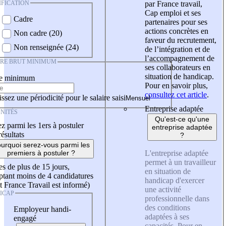
IFICATION
par France travail,
Cap emploi et ses
Cadre
partenaires pour ses
actions concrètes en
Non cadre (20)
faveur du recrutement,
Non renseignée (24)
de l’intégration et de
l’accompagnement de
IRE BRUT MINIMUM
ses collaborateurs en
situation de handicap.
re minimum
Pour en savoir plus,
consultez cet article
.
ssez une périodicité pour le salaire saisi
Entreprise adaptée
NITÉS
Qu'est-ce qu'une
z parmi les 1ers à postuler
entreprise adaptée
résultats
?
urquoi serez-vous parmi les
L'entreprise adaptée
premiers à postuler ?
permet à un travailleur
es de plus de 15 jours,
en situation de
tant moins de 4 candidatures
handicap d'exercer
t France Travail est informé)
une activité
ICAP
professionnelle dans
des conditions
Employeur handi-
adaptées à ses
engagé
capacités. Pour en