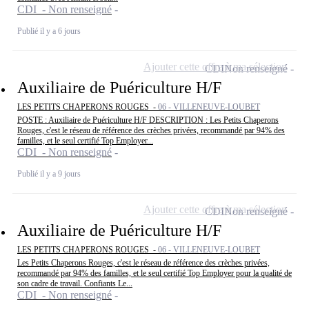
CDI - Non renseigné
Publié il y a 6 jours
Ajouter cette offre à ma sélection
CDI
Non renseigné
Auxiliaire de Puériculture H/F
LES PETITS CHAPERONS ROUGES -
06 - VILLENEUVE-LOUBET
POSTE : Auxiliaire de Puériculture H/F DESCRIPTION : Les Petits Chaperons
Rouges, c'est le réseau de référence des crèches privées, recommandé par 94% des
familles, et le seul certifié Top Employer...
CDI - Non renseigné
Publié il y a 9 jours
Ajouter cette offre à ma sélection
CDI
Non renseigné
Auxiliaire de Puériculture H/F
LES PETITS CHAPERONS ROUGES -
06 - VILLENEUVE-LOUBET
Les Petits Chaperons Rouges, c'est le réseau de référence des crèches privées,
recommandé par 94% des familles, et le seul certifié Top Employer pour la qualité de
son cadre de travail. Confiants Le...
CDI - Non renseigné