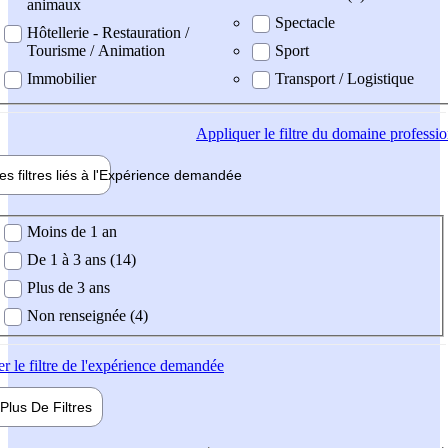
animaux
Spectacle
Hôtellerie - Restauration /
Tourisme / Animation
Sport
Immobilier
Transport / Logistique
Appliquer
le filtre du domaine professi
es filtres liés à l'
Expérience
demandée
ience demandée
Moins de 1 an
De 1 à 3 ans (14)
Plus de 3 ans
Non renseignée (4)
er
le filtre de l'expérience demandée
Plus De
Filtres