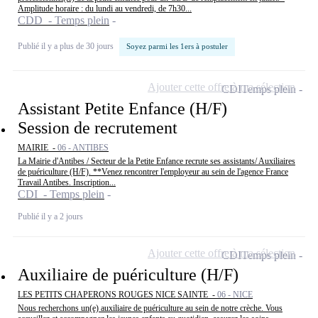
Amplitude horaire : du lundi au vendredi, de 7h30...
CDD - Temps plein
Publié il y a plus de 30 jours
Soyez parmi les 1ers à postuler
Ajouter cette offre à ma sélection
CDI
Temps plein
Assistant Petite Enfance (H/F)
Session de recrutement
MAIRIE -
06 - ANTIBES
La Mairie d'Antibes / Secteur de la Petite Enfance recrute ses assistants/ Auxiliaires
de puériculture (H/F). **Venez rencontrer l'employeur au sein de l'agence France
Travail Antibes. Inscription...
CDI - Temps plein
Publié il y a 2 jours
Ajouter cette offre à ma sélection
CDI
Temps plein
Auxiliaire de puériculture (H/F)
LES PETITS CHAPERONS ROUGES NICE SAINTE -
06 - NICE
Nous recherchons un(e) auxiliaire de puériculture au sein de notre crèche. Vous