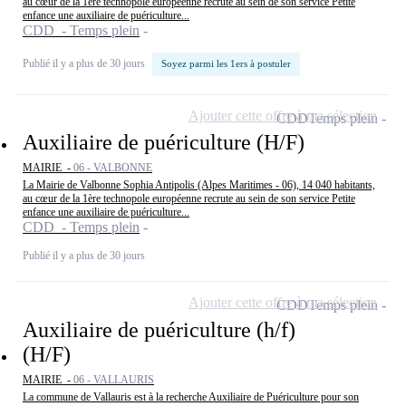
au cœur de la 1ère technopole européenne recrute au sein de son service Petite
enfance une auxiliaire de puériculture...
CDD - Temps plein
Publié il y a plus de 30 jours
Soyez parmi les 1ers à postuler
Ajouter cette offre à ma sélection
CDD
Temps plein
Auxiliaire de puériculture (H/F)
MAIRIE -
06 - VALBONNE
La Mairie de Valbonne Sophia Antipolis (Alpes Maritimes - 06), 14 040 habitants,
au cœur de la 1ère technopole européenne recrute au sein de son service Petite
enfance une auxiliaire de puériculture...
CDD - Temps plein
Publié il y a plus de 30 jours
Ajouter cette offre à ma sélection
CDD
Temps plein
Auxiliaire de puériculture (h/f)
(H/F)
MAIRIE -
06 - VALLAURIS
La commune de Vallauris est à la recherche Auxiliaire de Puériculture pour son