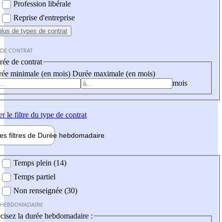
Profession libérale
Reprise d'entreprise
plus
de types de contrat
 DE CONTRAT
ée de contrat
ée minimale (en mois)
Durée maximale (en mois)
mois
er
le filtre du type de contrat
les filtres de
Durée hebdo
madaire
 hebdomadaire
Temps plein (14)
Temps partiel
Non renseignée (30)
 HEBDOMADAIRE
cisez la durée hebdomadaire :