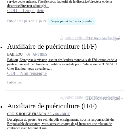
service petite enfance. Placé(e) sous l'autorité de la directrice/directeur et de la
directrice/directeur adjoint(e)...
CDD - Temps plein
Publié il y a plus de 30 jours
Soyez parmi les 1ers à postuler
Ajouter cette offre à ma sélection
CDI
Non renseigné
Auxiliaire de puériculture (H/F)
BABILOU -
06 - ANTIBES
Babilou, Entreprise à mission, est un des leaders mondiaux de l'éducation et de la
petite enfance et membre de la Coalition mondiale pour l'éducation de l'UNESCO.
Chez Babilou, vous travaillerez...
CDI - Non renseigné
Publié hier
Ajouter cette offre à ma sélection
CDI
Non renseigné
Auxiliaire de puériculture (H/F)
CROIX ROUGE FRANCAISE -
06 - BIOT
Description du poste : Au sein du pôle enseignement, sous la responsabilité du
Responsable de services, vous serez en charge de (d Instaurer une relation de
confiance avec l'enfant et son...