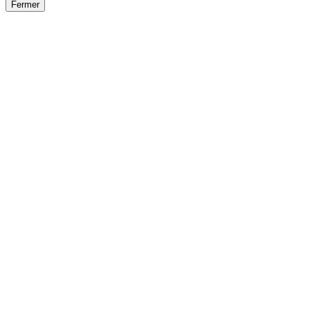
Fermer
Fermer
le détail de l'offre
/
Offre
sur
Offre précéden