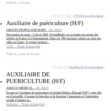
Publié il y a 10 jours
Ajouter cette offre à ma sélection
CDI
Non renseigné
Auxiliaire de puériculture (H/F)
GROUPE PEOPLE AND BABY -
06 - BIOT
Description du poste : Créé en 2004, People&baby est un leader du secteur des
crèches en France et à l'international. Dans ses 700 structures situées au cœur des
villes en France, le groupe propose...
CDI - Non renseigné
Publié il y a plus de 30 jours
Ajouter cette offre à ma sélection
Intérim
Non renseigné
AUXILIAIRE DE
PUERICULTURE (H/F)
ADECCO MEDICAL -
06 - BIOT
En tant qu’Auxiliaire de puériculture en Institut Médico-Éducatif (H/F), votre rôle
est d’accueillir, d’assurer le bien-être et de favoriser l’autonomie et l’intégration
sociale d’enfants en...
Intérim - Non renseigné