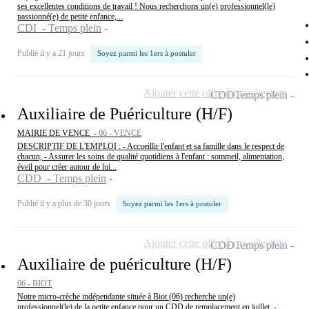
ses excellentes conditions de travail ! Nous recherchons un(e) professionnel(le)
passionné(e) de petite enfance,...
CDI - Temps plein
Publié il y a 21 jours
Soyez parmi les 1ers à postuler
Ajouter cette offre à ma sélection
CDD
Temps plein
Auxiliaire de Puériculture (H/F)
MAIRIE DE VENCE -
06 - VENCE
DESCRIPTIF DE L'EMPLOI : - Accueillir l'enfant et sa famille dans le respect de
chacun, - Assurer les soins de qualité quotidiens à l'enfant : sommeil, alimentation,
éveil pour créer autour de lui...
CDD - Temps plein
Publié il y a plus de 30 jours
Soyez parmi les 1ers à postuler
Ajouter cette offre à ma sélection
CDD
Temps plein
Auxiliaire de puériculture (H/F)
06 - BIOT
Notre micro-crèche indépendante située à Biot (06) recherche un(e)
professionnel(le) de la petite enfance pour un CDD de remplacement en juillet. -