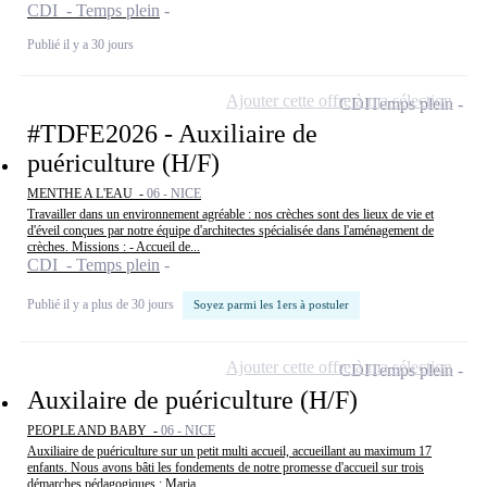
CDI - Temps plein
Publié il y a 30 jours
Ajouter cette offre à ma sélection
CDI
Temps plein
#TDFE2026 - Auxiliaire de
puériculture (H/F)
MENTHE A L'EAU -
06 - NICE
Travailler dans un environnement agréable : nos crèches sont des lieux de vie et
d'éveil conçues par notre équipe d'architectes spécialisée dans l'aménagement de
crèches. Missions : - Accueil de...
CDI - Temps plein
Publié il y a plus de 30 jours
Soyez parmi les 1ers à postuler
Ajouter cette offre à ma sélection
CDI
Temps plein
Auxilaire de puériculture (H/F)
PEOPLE AND BABY -
06 - NICE
Auxiliaire de puériculture sur un petit multi accueil, accueillant au maximum 17
enfants. Nous avons bâti les fondements de notre promesse d'accueil sur trois
démarches pédagogiques : Maria...