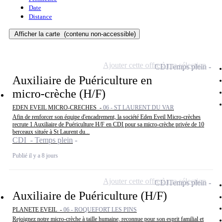
Date
Distance
Afficher la carte
(contenu non-accessible)
Ajouter cette offre à ma sélection
CDI
Temps plein
Auxiliaire de Puériculture en
micro-crèche (H/F)
EDEN EVEIL MICRO-CRECHES -
06 - ST LAURENT DU VAR
Afin de renforcer son équipe d'encadrement, la société Eden Eveil Micro-crèches
recrute 1 Auxiliaire de Puériculture H/F en CDI pour sa micro-crèche privée de 10
berceaux située à St Laurent du...
CDI - Temps plein
Publié il y a 8 jours
Ajouter cette offre à ma sélection
CDI
Temps plein
Auxiliaire de Puériculture (H/F)
PLANETE EVEIL -
06 - ROQUEFORT LES PINS
Rejoignez notre micro-crèche à taille humaine, reconnue pour son esprit familial et