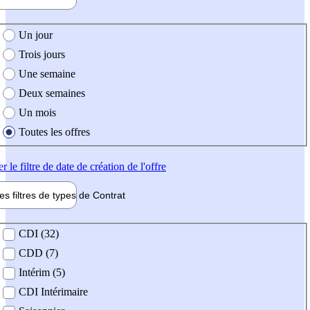
e création de l'offre
Un jour
Trois jours
Une semaine
Deux semaines
Un mois
Toutes les offres
er
le filtre de date de création de l'offre
les filtres de types de
Contrat
de contrat
CDI (32)
CDD (7)
Intérim (5)
CDI Intérimaire