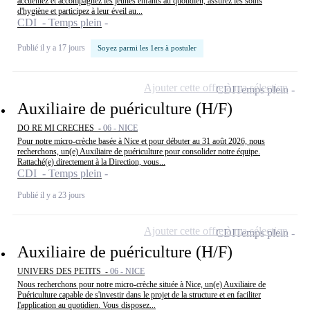
accueillez et accompagnez les jeunes enfants au quotidien, assurez les soins
d'hygiène et participez à leur éveil au...
CDI - Temps plein
Publié il y a 17 jours
Soyez parmi les 1ers à postuler
Ajouter cette offre à ma sélection
CDI
Temps plein
Auxiliaire de puériculture (H/F)
DO RE MI CRECHES -
06 - NICE
Pour notre micro-crèche basée à Nice et pour débuter au 31 août 2026, nous
recherchons, un(e) Auxiliaire de puériculture pour consolider notre équipe.
Rattaché(e) directement à la Direction, vous...
CDI - Temps plein
Publié il y a 23 jours
Ajouter cette offre à ma sélection
CDI
Temps plein
Auxiliaire de puériculture (H/F)
UNIVERS DES PETITS -
06 - NICE
Nous recherchons pour notre micro-crèche située à Nice, un(e) Auxiliaire de
Puériculture capable de s'investir dans le projet de la structure et en faciliter
l'application au quotidien. Vous disposez...