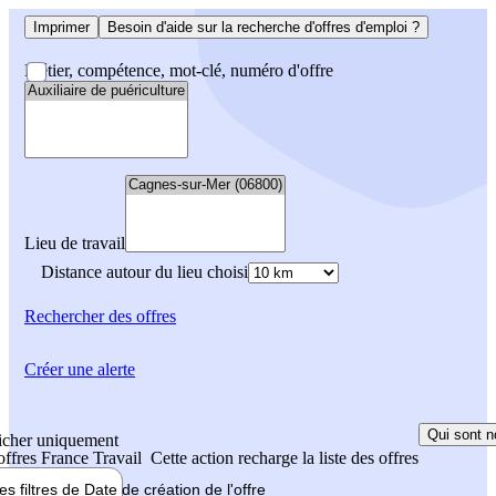
Imprimer
Besoin d'aide sur la recherche d'offres d'emploi ?
Métier, compétence, mot-clé, numéro d'offre
Lieu de travail
Distance autour du lieu choisi
Rechercher
des offres
Créer une alerte
Qui sont n
icher uniquement
 offres France Travail
Cette action recharge la liste des offres
les filtres de
Date de création
de l'offre