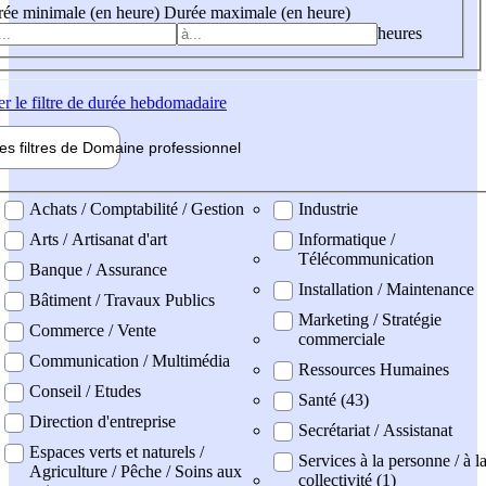
ée minimale (en heure)
Durée maximale (en heure)
heures
er
le filtre de durée hebdomadaire
les filtres de
Domaine pro
fessionnel
ne professionel
Achats / Comptabilité / Gestion
Industrie
Arts / Artisanat d'art
Informatique /
Télécommunication
Banque / Assurance
Installation / Maintenance
Bâtiment / Travaux Publics
Marketing / Stratégie
Commerce / Vente
commerciale
Communication / Multimédia
Ressources Humaines
Conseil / Etudes
Santé (43)
Direction d'entreprise
Secrétariat / Assistanat
Espaces verts et naturels /
Services à la personne / à l
Agriculture / Pêche / Soins aux
collectivité (1)