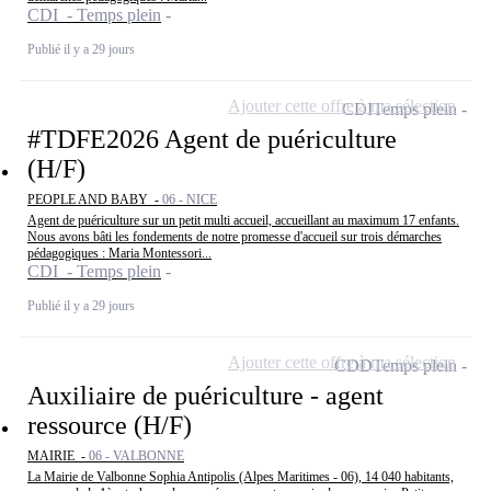
CDI - Temps plein
Publié il y a 29 jours
Ajouter cette offre à ma sélection
CDI
Temps plein
#TDFE2026 Agent de puériculture
(H/F)
PEOPLE AND BABY -
06 - NICE
Agent de puériculture sur un petit multi accueil, accueillant au maximum 17 enfants.
Nous avons bâti les fondements de notre promesse d'accueil sur trois démarches
pédagogiques : Maria Montessori...
CDI - Temps plein
Publié il y a 29 jours
Ajouter cette offre à ma sélection
CDD
Temps plein
Auxiliaire de puériculture - agent
ressource (H/F)
MAIRIE -
06 - VALBONNE
La Mairie de Valbonne Sophia Antipolis (Alpes Maritimes - 06), 14 040 habitants,