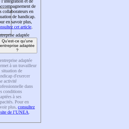
 l’intégration et de
’accompagnement de
s collaborateurs en
tuation de handicap.
ur en savoir plus,
nsultez cet article
.
treprise adaptée
Qu'est-ce qu'une
entreprise adaptée
?
entreprise adaptée
rmet à un travailleur
 situation de
ndicap d'exercer
e activité
ofessionnelle dans
s conditions
aptées à ses
pacités. Pour en
voir plus,
consultez
 site de l’UNEA
.