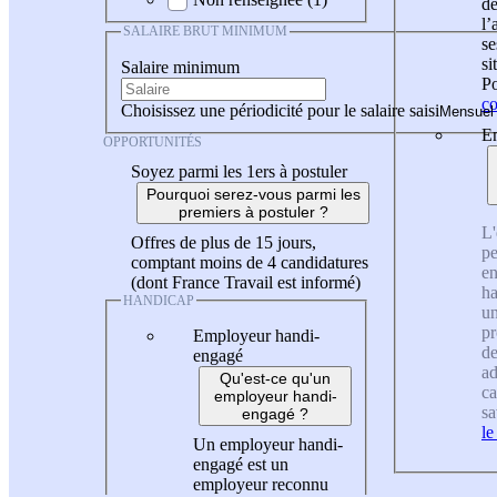
de
l
SALAIRE BRUT MINIMUM
se
si
Salaire minimum
Po
co
Choisissez une périodicité pour le salaire saisi
En
OPPORTUNITÉS
Soyez parmi les 1ers à postuler
Pourquoi serez-vous parmi les
premiers à postuler ?
L'
Offres de plus de 15 jours,
pe
comptant moins de 4 candidatures
en
(dont France Travail est informé)
ha
HANDICAP
un
pr
Employeur handi-
de
engagé
ad
Qu'est-ce qu'un
ca
employeur handi-
sa
engagé ?
le
Un employeur handi-
engagé est un
employeur reconnu