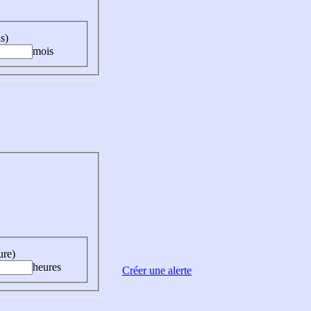
s)
mois
ure)
heures
Créer une alerte