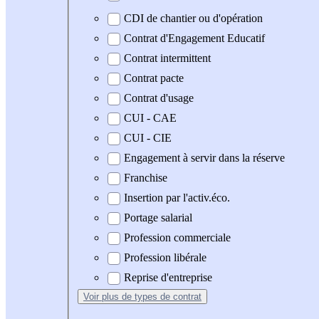
CDI de chantier ou d'opération
Contrat d'Engagement Educatif
Contrat intermittent
Contrat pacte
Contrat d'usage
CUI - CAE
CUI - CIE
Engagement à servir dans la réserve
Franchise
Insertion par l'activ.éco.
Portage salarial
Profession commerciale
Profession libérale
Reprise d'entreprise
Voir plus
de types de contrat