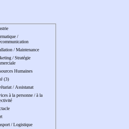
strie
rmatique /
écommunication
allation / Maintenance
eting / Stratégie
merciale
sources Humaines
é (3)
étariat / Assistanat
ices à la personne / à la
ectivité
ctacle
rt
sport / Logistique