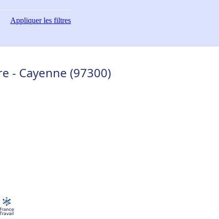
Appliquer
les filtres
ure - Cayenne (97300)