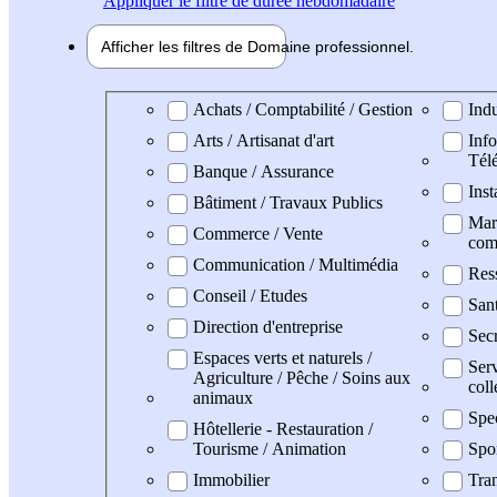
Appliquer
le filtre de durée hebdomadaire
Afficher les filtres de
Domaine pro
fessionnel
Domaine professionel
Achats / Comptabilité / Gestion
Indu
Arts / Artisanat d'art
Info
Tél
Banque / Assurance
Inst
Bâtiment / Travaux Publics
Mark
Commerce / Vente
com
Communication / Multimédia
Res
Conseil / Etudes
Sant
Direction d'entreprise
Secr
Espaces verts et naturels /
Serv
Agriculture / Pêche / Soins aux
coll
animaux
Spe
Hôtellerie - Restauration /
Tourisme / Animation
Spo
Immobilier
Tran