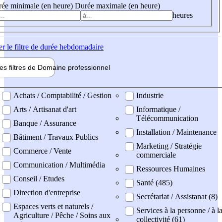
ée minimale (en heure)
Durée maximale (en heure)
heures
er
le filtre de durée hebdomadaire
les filtres de
Domaine pro
fessionnel
ne professionel
Achats / Comptabilité / Gestion
Industrie
Arts / Artisanat d'art
Informatique /
Télécommunication
Banque / Assurance
Installation / Maintenance
Bâtiment / Travaux Publics
Marketing / Stratégie
Commerce / Vente
commerciale
Communication / Multimédia
Ressources Humaines
Conseil / Etudes
Santé (485)
Direction d'entreprise
Secrétariat / Assistanat (8)
Espaces verts et naturels /
Services à la personne / à l
Agriculture / Pêche / Soins aux
collectivité (61)