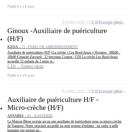
Publié il y a 8 jours
Ajouter cette offre à ma sélection
CDI
Temps plein
Ginoux -Auxiliaire de puériculture
(H/F)
IGESA -
75 - PARIS 15E ARRONDISSEMENT
Auxiliaire de puériculture (H/F) La crèche « Les Bout'choux » Horaires : 08h00 -
18h00 Capacité d'accueil : 52 berceaux Contrat : CDI La crèche Les Bout'choux
accueille 52 enfants de 2 mois et...
CDI - Temps plein
Publié il y a 8 jours
Ajouter cette offre à ma sélection
CDI
Temps plein
Auxiliaire de puériculture H/F -
Micro-crèche (H/F)
ANTARES -
92 - NANTERRE
La Maison Bleue recrute un ou une auxiliaire de puériculture pour sa micro-crèche
de Nanterre. Notre structure accueille un petit groupe d'enfants : un cadre à taille
humaine qui permet un...