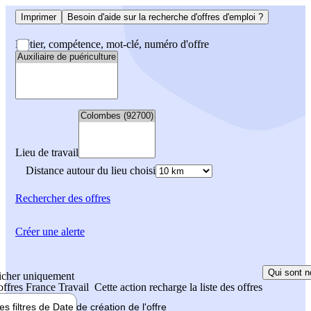
Imprimer
Besoin d'aide sur la recherche d'offres d'emploi ?
Métier, compétence, mot-clé, numéro d'offre
Lieu de travail
Distance autour du lieu choisi
Rechercher
des offres
Créer une alerte
Qui sont n
icher uniquement
 offres France Travail
Cette action recharge la liste des offres
les filtres de
Date de création
de l'offre