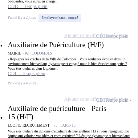
Solidarités, vous aurez en charge...
CDD - Temps plein
Publié il y a 2 jours
Employeur handi-engagé
Ajouter cette offre à ma sélection
CDI
Temps plein
Auxiliaire de Puériculture (H/F)
MAIRIE -
92 - COLOMBES
- Rejoignez les crèches de la Ville de Colombes ! Vous souhaitez évoluer dans un
environnement bienveillant, dynamique et engagé pour le bien être des tout petits ?
Vous êtes titulaires d'un Diplôme...
CDI - Temps plein
Publié il y a 4 jours
Ajouter cette offre à ma sélection
CDI
Temps plein
Auxiliaire de puériculture - Paris
15 (H/F)
LOOPIO RECRUTEMENT -
75 - PARIS 15
Vous êtes titulaire du diplôme d'auxiliaire de puériculture ? Et si vous rejoigniez une
équipe qui valorise vos idées et votre créativité ? L'équipe dynamique et bienveillante