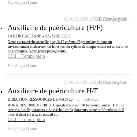
Publié il y a 11 jours
Ajouter cette offre à ma sélection
CDI
Temps plein
Auxiliaire de puériculture (H/F)
LA REINE ALEZANE -
92 - SURESNES
Notre micro-crèche accueille jusqu'à 12 enfants d'âges mélangés dans un
environnement chaleureux, où le respect du rythme de chaque enfant est au cœur de
nos pratiques. Notre projet pédagogique...
CDI - Temps plein
Publié il y a 11 jours
Ajouter cette offre à ma sélection
CDI
Temps plein
Auxiliaire de puériculture H/F
DIRECTION RESSOURCES HUMAINES -
75 - PARIS 20
HORAIRES : 08H30 - 18H30 Capacité d'accueil : 30 berceaux Contrat : CDI La
crèche « Les Explorateurs » La crèche Les Explorateurs accueille 30 enfants de 2
mois et demi à 3 ans, en accueil à...
CDI - Temps plein
Publié il y a 11 jours