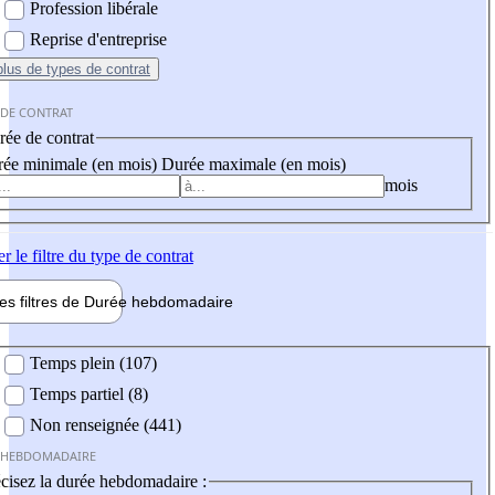
Profession libérale
Reprise d'entreprise
plus
de types de contrat
 DE CONTRAT
ée de contrat
ée minimale (en mois)
Durée maximale (en mois)
mois
er
le filtre du type de contrat
les filtres de
Durée hebdo
madaire
 hebdomadaire
Temps plein (107)
Temps partiel (8)
Non renseignée (441)
 HEBDOMADAIRE
cisez la durée hebdomadaire :