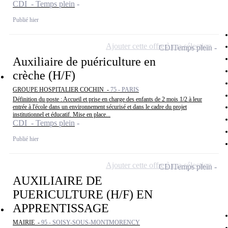
CDI - Temps plein
Publié hier
Ajouter cette offre à ma sélection
CDI
Temps plein
Auxiliaire de puériculture en
crèche (H/F)
GROUPE HOSPITALIER COCHIN -
75 - PARIS
Définition du poste : Accueil et prise en charge des enfants de 2 mois 1/2 à leur
entrée à l'école dans un environnement sécurisé et dans le cadre du projet
institutionnel et éducatif. Mise en place...
CDI - Temps plein
Publié hier
Ajouter cette offre à ma sélection
CDI
Temps plein
AUXILIAIRE DE
PUERICULTURE (H/F) EN
APPRENTISSAGE
MAIRIE -
95 - SOISY-SOUS-MONTMORENCY