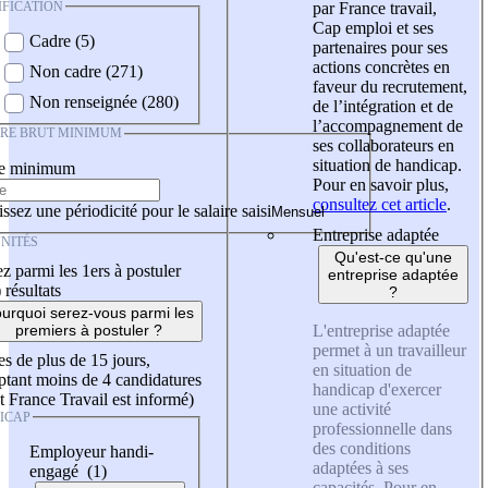
IFICATION
par France travail,
Cap emploi et ses
Cadre (5)
partenaires pour ses
actions concrètes en
Non cadre (271)
faveur du recrutement,
Non renseignée (280)
de l’intégration et de
l’accompagnement de
IRE BRUT MINIMUM
ses collaborateurs en
situation de handicap.
re minimum
Pour en savoir plus,
consultez cet article
.
ssez une périodicité pour le salaire saisi
Entreprise adaptée
NITÉS
Qu'est-ce qu'une
z parmi les 1ers à postuler
entreprise adaptée
)
résultats
?
urquoi serez-vous parmi les
L'entreprise adaptée
premiers à postuler ?
permet à un travailleur
es de plus de 15 jours,
en situation de
tant moins de 4 candidatures
handicap d'exercer
t France Travail est informé)
une activité
ICAP
professionnelle dans
des conditions
Employeur handi-
adaptées à ses
engagé (1)
capacités. Pour en