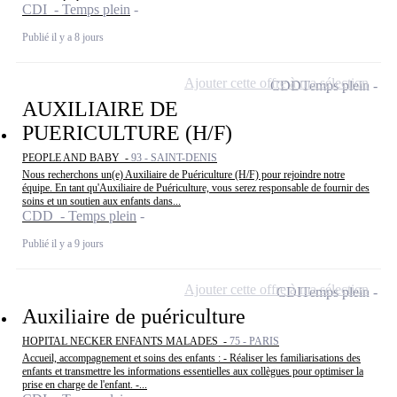
CDI - Temps plein
Publié il y a 8 jours
Ajouter cette offre à ma sélection
CDD
Temps plein
AUXILIAIRE DE
PUERICULTURE (H/F)
PEOPLE AND BABY -
93 - SAINT-DENIS
Nous recherchons un(e) Auxiliaire de Puériculture (H/F) pour rejoindre notre
équipe. En tant qu'Auxiliaire de Puériculture, vous serez responsable de fournir des
soins et un soutien aux enfants dans...
CDD - Temps plein
Publié il y a 9 jours
Ajouter cette offre à ma sélection
CDI
Temps plein
Auxiliaire de puériculture
HOPITAL NECKER ENFANTS MALADES -
75 - PARIS
Accueil, accompagnement et soins des enfants : - Réaliser les familiarisations des
enfants et transmettre les informations essentielles aux collègues pour optimiser la
prise en charge de l'enfant. -...