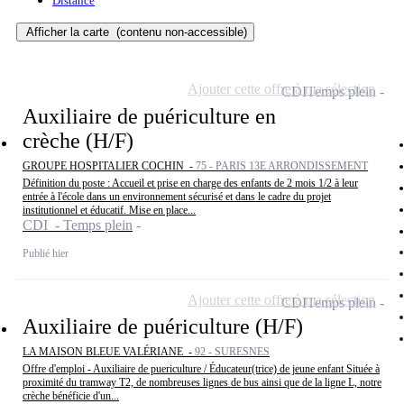
Distance
Afficher la carte
(contenu non-accessible)
Ajouter cette offre à ma sélection
CDI
Temps plein
Auxiliaire de puériculture en
crèche (H/F)
GROUPE HOSPITALIER COCHIN -
75 - PARIS 13E ARRONDISSEMENT
Définition du poste : Accueil et prise en charge des enfants de 2 mois 1/2 à leur
entrée à l'école dans un environnement sécurisé et dans le cadre du projet
institutionnel et éducatif. Mise en place...
CDI - Temps plein
Publié hier
Ajouter cette offre à ma sélection
CDI
Temps plein
Auxiliaire de puériculture (H/F)
LA MAISON BLEUE VALÉRIANE -
92 - SURESNES
Offre d'emploi - Auxiliaire de puericulture / Éducateur(trice) de jeune enfant Située à
proximité du tramway T2, de nombreuses lignes de bus ainsi que de la ligne L, notre
crèche bénéficie d'un...