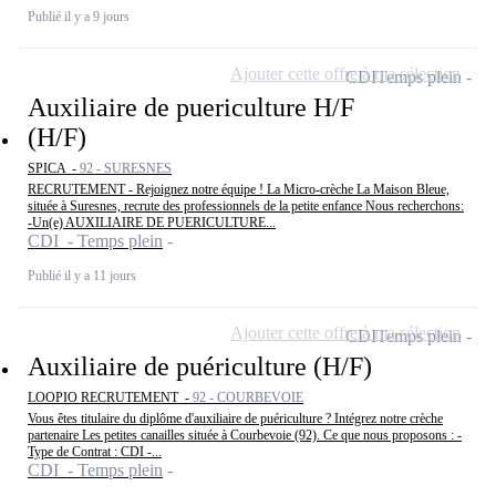
Publié il y a 9 jours
Ajouter cette offre à ma sélection
CDI
Temps plein
Auxiliaire de puericulture H/F
(H/F)
SPICA -
92 - SURESNES
RECRUTEMENT - Rejoignez notre équipe ! La Micro-crèche La Maison Bleue,
située à Suresnes, recrute des professionnels de la petite enfance Nous recherchons:
-Un(e) AUXILIAIRE DE PUERICULTURE...
CDI - Temps plein
Publié il y a 11 jours
Ajouter cette offre à ma sélection
CDI
Temps plein
Auxiliaire de puériculture (H/F)
LOOPIO RECRUTEMENT -
92 - COURBEVOIE
Vous êtes titulaire du diplôme d'auxiliaire de puériculture ? Intégrez notre crèche
partenaire Les petites canailles située à Courbevoie (92). Ce que nous proposons : -
Type de Contrat : CDI -...
CDI - Temps plein