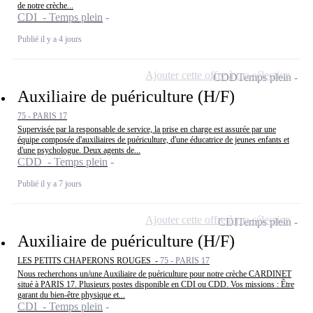
de notre crèche...
CDI - Temps plein
Publié il y a 4 jours
Ajouter cette offre à ma sélection
CDD
Temps plein
Auxiliaire de puériculture (H/F)
75 - PARIS 17
Supervisée par la responsable de service, la prise en charge est assurée par une
équipe composée d'auxiliaires de puériculture, d'une éducatrice de jeunes enfants et
d'une psychologue. Deux agents de...
CDD - Temps plein
Publié il y a 7 jours
Ajouter cette offre à ma sélection
CDI
Temps plein
Auxiliaire de puériculture (H/F)
LES PETITS CHAPERONS ROUGES -
75 - PARIS 17
Nous recherchons un/une Auxiliaire de puériculture pour notre crèche CARDINET
situé à PARIS 17. Plusieurs postes disponible en CDI ou CDD. Vos missions : Être
garant du bien-être physique et...
CDI - Temps plein