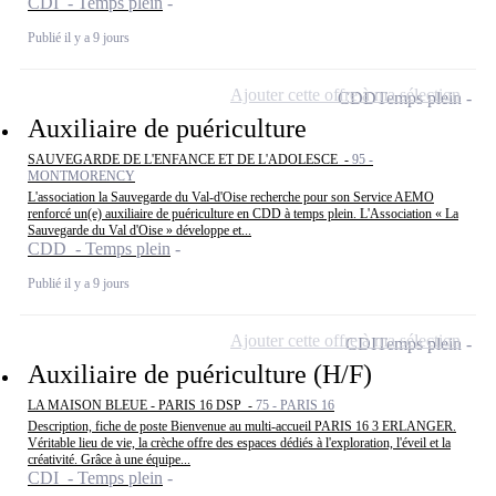
CDI - Temps plein
Publié il y a 9 jours
Ajouter cette offre à ma sélection
CDD
Temps plein
Auxiliaire de puériculture
SAUVEGARDE DE L'ENFANCE ET DE L'ADOLESCE -
95 -
MONTMORENCY
L'association la Sauvegarde du Val-d'Oise recherche pour son Service AEMO
renforcé un(e) auxiliaire de puériculture en CDD à temps plein. L'Association « La
Sauvegarde du Val d'Oise » développe et...
CDD - Temps plein
Publié il y a 9 jours
Ajouter cette offre à ma sélection
CDI
Temps plein
Auxiliaire de puériculture (H/F)
LA MAISON BLEUE - PARIS 16 DSP -
75 - PARIS 16
Description, fiche de poste Bienvenue au multi-accueil PARIS 16 3 ERLANGER.
Véritable lieu de vie, la crèche offre des espaces dédiés à l'exploration, l'éveil et la
créativité. Grâce à une équipe...
CDI - Temps plein