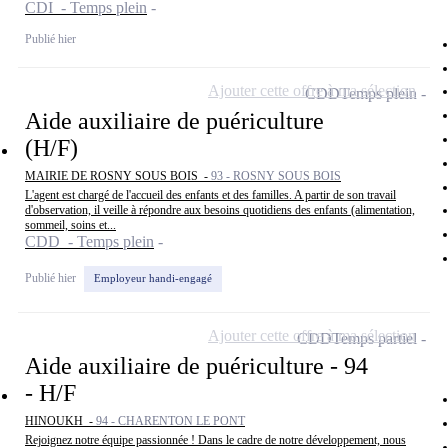
CDI - Temps plein
Publié hier
Ajouter cette offre à ma sélection
CDD
Temps plein
Aide auxiliaire de puériculture
(H/F)
MAIRIE DE ROSNY SOUS BOIS -
93 - ROSNY SOUS BOIS
L'agent est chargé de l'accueil des enfants et des familles. A partir de son travail
d'observation, il veille à répondre aux besoins quotidiens des enfants (alimentation,
sommeil, soins et...
CDD - Temps plein
Publié hier
Employeur handi-engagé
Ajouter cette offre à ma sélection
CDD
Temps partiel
Aide auxiliaire de puériculture - 94
- H/F
HINOUKH -
94 - CHARENTON LE PONT
Rejoignez notre équipe passionnée ! Dans le cadre de notre développement, nous