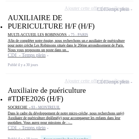
Ajouter cette offre à ma sélection
CDI
Temps plein
AUXILIAIRE DE
PUERICULTURE H/F (H/F)
MULTI-ACCUEIL LES ROBINSONS -
75 - PARIS
Afin de compléter notre équipe, nous recherchons un.e auxiliaire de puériculture
pour notre crèche Les Robinsons située dans le 20ème arrondissement de Paris.
Nous vous proposons un poste dans un...
CDI - Temps plein
Publié il y a 30 jours
Ajouter cette offre à ma sélection
CDI
Temps plein
Auxiliaire de puériculture
#TDFE2026 (H/F)
SOCRECHE -
93 - MONTREUIL
Dans le cadre du développement de notre micro-crèche, nous recherchons un(e)
Auxiliaire de puériculture diplômé(e) pour accompagner les enfants dans leur
quotidien. Vous aurez pour missions de : -...
CDI - Temps plein
Publié il y a 18 jours