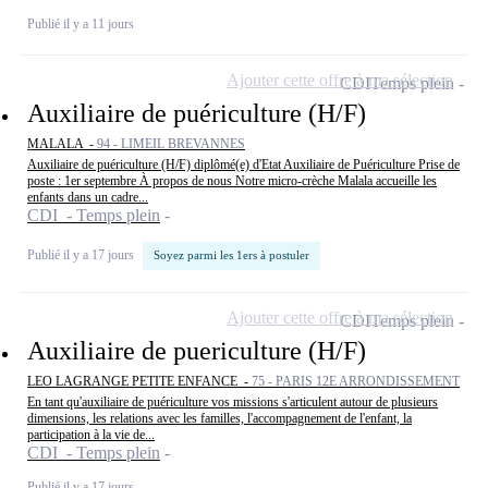
Publié il y a 11 jours
Ajouter cette offre à ma sélection
CDI
Temps plein
Auxiliaire de puériculture (H/F)
MALALA -
94 - LIMEIL BREVANNES
Auxiliaire de puériculture (H/F) diplômé(e) d'Etat Auxiliaire de Puériculture Prise de
poste : 1er septembre À propos de nous Notre micro-crèche Malala accueille les
enfants dans un cadre...
CDI - Temps plein
Publié il y a 17 jours
Soyez parmi les 1ers à postuler
Ajouter cette offre à ma sélection
CDI
Temps plein
Auxiliaire de puericulture (H/F)
LEO LAGRANGE PETITE ENFANCE -
75 - PARIS 12E ARRONDISSEMENT
En tant qu'auxiliaire de puériculture vos missions s'articulent autour de plusieurs
dimensions, les relations avec les familles, l'accompagnement de l'enfant, la
participation à la vie de...
CDI - Temps plein
Publié il y a 17 jours