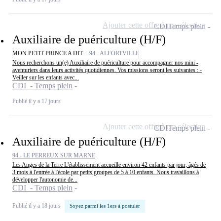
Ajouter cette offre à ma sélection
CDI
Temps plein
Auxiliaire de puériculture (H/F)
MON PETIT PRINCE A DIT -
94 - ALFORTVILLE
Nous recherchons un(e) Auxiliaire de puériculture pour accompagner nos mini -
aventuriers dans leurs activités quotidiennes. Vos missions seront les suivantes : -
Veiller sur les enfants avec...
CDI - Temps plein
Publié il y a 17 jours
Ajouter cette offre à ma sélection
CDI
Temps plein
Auxiliaire de puériculture (H/F)
94 - LE PERREUX SUR MARNE
Les Anges de la Terre L'établissement accueille environ 42 enfants par jour, âgés de
3 mois à l'entrée à l'école par petits groupes de 5 à 10 enfants. Nous travaillons à
développer l'autonomie de...
CDI - Temps plein
Publié il y a 18 jours
Soyez parmi les 1ers à postuler