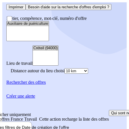
Imprimer
Besoin d'aide sur la recherche d'offres d'emploi ?
Métier, compétence, mot-clé, numéro d'offre
Lieu de travail
Distance autour du lieu choisi
Rechercher
des offres
Créer une alerte
Qui sont n
icher uniquement
 offres France Travail
Cette action recharge la liste des offres
les filtres de
Date de création
de l'offre