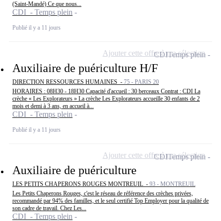
(Saint-Mandé) Ce que nous...
CDI - Temps plein
Publié il y a 11 jours
Ajouter cette offre à ma sélection
CDI
Temps plein
Auxiliaire de puériculture H/F
DIRECTION RESSOURCES HUMAINES -
75 - PARIS 20
HORAIRES : 08H30 - 18H30 Capacité d'accueil : 30 berceaux Contrat : CDI La
crèche « Les Explorateurs » La crèche Les Explorateurs accueille 30 enfants de 2
mois et demi à 3 ans, en accueil à...
CDI - Temps plein
Publié il y a 11 jours
Ajouter cette offre à ma sélection
CDI
Temps plein
Auxiliaire de puériculture
LES PETITS CHAPERONS ROUGES MONTREUIL -
93 - MONTREUIL
Les Petits Chaperons Rouges, c'est le réseau de référence des crèches privées,
recommandé par 94% des familles, et le seul certifié Top Employer pour la qualité de
son cadre de travail. Chez Les...
CDI - Temps plein