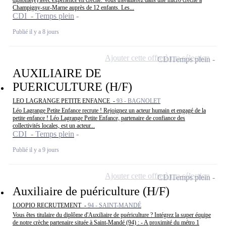
diplômé(e) avec expérience en crèche. Vous travaillerez dans une micro crèche à
Champigny-sur-Marne auprès de 12 enfants. Les...
CDI - Temps plein
Publié il y a 8 jours
Ajouter cette offre à ma sélection
CDI
Temps plein
AUXILIAIRE DE
PUERICULTURE (H/F)
LEO LAGRANGE PETITE ENFANCE -
93 - BAGNOLET
Léo Lagrange Petite Enfance recrute ! Rejoignez un acteur humain et engagé de la
petite enfance ! Léo Lagrange Petite Enfance, partenaire de confiance des
collectivités locales, est un acteur...
CDI - Temps plein
Publié il y a 9 jours
Ajouter cette offre à ma sélection
CDI
Temps plein
Auxiliaire de puériculture (H/F)
LOOPIO RECRUTEMENT -
94 - SAINT-MANDÉ
Vous êtes titulaire du diplôme d'Auxiliaire de puériculture ? Intégrez la super équipe
de notre crèche partenaire située à Saint-Mandé (94) : - A proximité du métro 1