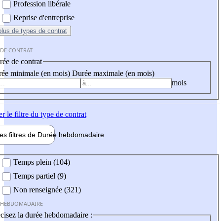
Profession libérale
Reprise d'entreprise
plus
de types de contrat
 DE CONTRAT
ée de contrat
ée minimale (en mois)
Durée maximale (en mois)
mois
er
le filtre du type de contrat
les filtres de
Durée hebdo
madaire
 hebdomadaire
Temps plein (104)
Temps partiel (9)
Non renseignée (321)
 HEBDOMADAIRE
cisez la durée hebdomadaire :