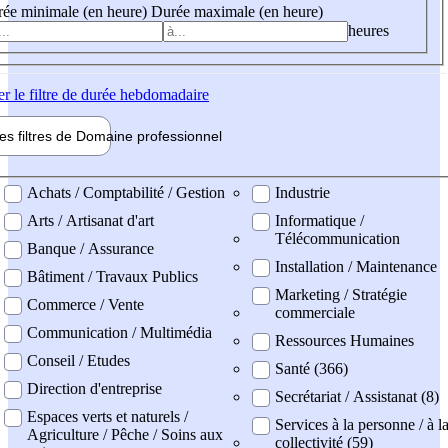
ée minimale (en heure)
Durée maximale (en heure)
heures
er
le filtre de durée hebdomadaire
les filtres de
Domaine pro
fessionnel
ne professionel
Achats / Comptabilité / Gestion
Industrie
Arts / Artisanat d'art
Informatique /
Télécommunication
Banque / Assurance
Installation / Maintenance
Bâtiment / Travaux Publics
Marketing / Stratégie
Commerce / Vente
commerciale
Communication / Multimédia
Ressources Humaines
Conseil / Etudes
Santé (366)
Direction d'entreprise
Secrétariat / Assistanat (8)
Espaces verts et naturels /
Services à la personne / à l
Agriculture / Pêche / Soins aux
collectivité (59)