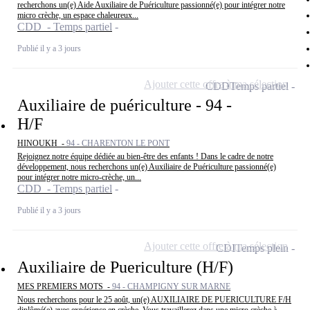
recherchons un(e) Aide Auxiliaire de Puériculture passionné(e) pour intégrer notre
micro crèche, un espace chaleureux...
CDD - Temps partiel
Publié il y a 3 jours
Ajouter cette offre à ma sélection
CDD
Temps partiel
Auxiliaire de puériculture - 94 -
H/F
HINOUKH -
94 - CHARENTON LE PONT
Rejoignez notre équipe dédiée au bien-être des enfants ! Dans le cadre de notre
développement, nous recherchons un(e) Auxiliaire de Puériculture passionné(e)
pour intégrer notre micro-crèche, un...
CDD - Temps partiel
Publié il y a 3 jours
Ajouter cette offre à ma sélection
CDI
Temps plein
Auxiliaire de Puericulture (H/F)
MES PREMIERS MOTS -
94 - CHAMPIGNY SUR MARNE
Nous recherchons pour le 25 août, un(e) AUXILIAIRE DE PUERICULTURE F/H