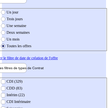
e création de l'offre
Un jour
Trois jours
Une semaine
Deux semaines
Un mois
Toutes les offres
er
le filtre de date de création de l'offre
les filtres de types de
Contrat
de contrat
CDI (329)
CDD (83)
Intérim (22)
CDI Intérimaire