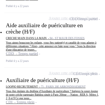
Publié il y a 22 jours
Ajouter cette offre à ma sélection
CDD
Temps partiel
Aide auxiliaire de puériculture en
crèche (H/F)
CRECHE MAIN DANS LA MAIN -
94 - ST MAUR DES FOSSES
Vous aimez beaucoup les enfants, vous êtes patient(e) et capable de vous adapter à
différentes situations ? Alors, cette annonce est faite pour vous ! Sous la direction
d'une éducatrice de jeunes...
CDD - Temps partiel
Publié il y a 22 jours
Ajouter cette offre à ma sélection
CDI
Temps plein
Auxiliaire de puériculture (H/F)
LOOPIO RECRUTEMENT -
75 - PARIS 20E ARRONDISSEMENT
Vous êtes titulaire du diplôme d'Auxiliaire de puériculture ? Intégrez la super équipe
de notre crèche partenaire Babilou située à Paris 20ème : - Nation : RER A, Métro 1,
2, 6 et 9 Ce que nous...
CDI - Temps plein