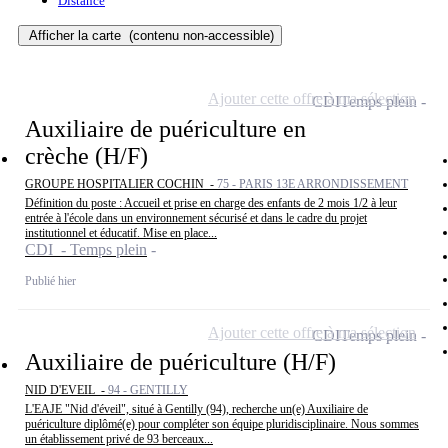
Distance
Afficher la carte
(contenu non-accessible)
Ajouter cette offre à ma sélection
CDI
Temps plein
Auxiliaire de puériculture en
crèche (H/F)
GROUPE HOSPITALIER COCHIN -
75 - PARIS 13E ARRONDISSEMENT
Définition du poste : Accueil et prise en charge des enfants de 2 mois 1/2 à leur
entrée à l'école dans un environnement sécurisé et dans le cadre du projet
institutionnel et éducatif. Mise en place...
CDI - Temps plein
Publié hier
Ajouter cette offre à ma sélection
CDI
Temps plein
Auxiliaire de puériculture (H/F)
NID D'EVEIL -
94 - GENTILLY
L'EAJE "Nid d'éveil", situé à Gentilly (94), recherche un(e) Auxiliaire de
puériculture diplômé(e) pour compléter son équipe pluridisciplinaire. Nous sommes
un établissement privé de 93 berceaux...