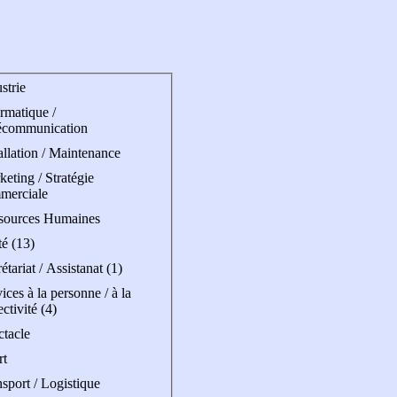
strie
rmatique /
écommunication
allation / Maintenance
eting / Stratégie
merciale
sources Humaines
é (13)
étariat / Assistanat (1)
ices à la personne / à la
ectivité (4)
ctacle
rt
sport / Logistique