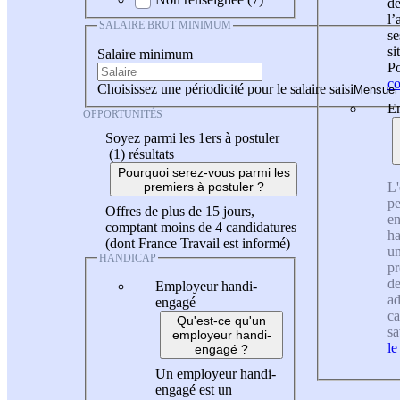
de
l
SALAIRE BRUT MINIMUM
se
si
Salaire minimum
Po
co
Choisissez une périodicité pour le salaire saisi
En
OPPORTUNITÉS
Soyez parmi les 1ers à postuler
(1)
résultats
Pourquoi serez-vous parmi les
L'
premiers à postuler ?
pe
Offres de plus de 15 jours,
en
comptant moins de 4 candidatures
ha
(dont France Travail est informé)
un
HANDICAP
pr
de
Employeur handi-
ad
engagé
ca
Qu'est-ce qu'un
sa
employeur handi-
le
engagé ?
Un employeur handi-
engagé est un