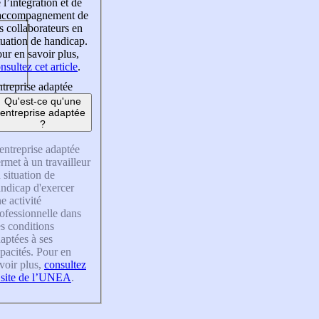
 l’intégration et de
’accompagnement de
s collaborateurs en
tuation de handicap.
ur en savoir plus,
nsultez cet article
.
treprise adaptée
Qu'est-ce qu'une
entreprise adaptée
?
entreprise adaptée
rmet à un travailleur
 situation de
ndicap d'exercer
e activité
ofessionnelle dans
s conditions
aptées à ses
pacités. Pour en
voir plus,
consultez
 site de l’UNEA
.