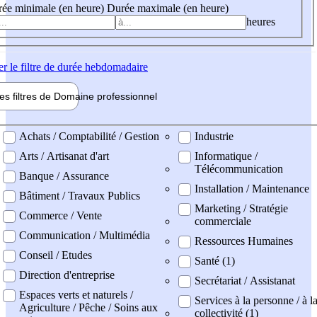
ée minimale (en heure)
Durée maximale (en heure)
heures
er
le filtre de durée hebdomadaire
les filtres de
Domaine pro
fessionnel
ne professionel
Achats / Comptabilité / Gestion
Industrie
Arts / Artisanat d'art
Informatique /
Télécommunication
Banque / Assurance
Installation / Maintenance
Bâtiment / Travaux Publics
Marketing / Stratégie
Commerce / Vente
commerciale
Communication / Multimédia
Ressources Humaines
Conseil / Etudes
Santé (1)
Direction d'entreprise
Secrétariat / Assistanat
Espaces verts et naturels /
Services à la personne / à l
Agriculture / Pêche / Soins aux
collectivité (1)