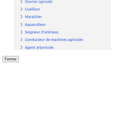
Fermer
Fermer
le détail de l'offre
/
Offre
sur
Offre précéden