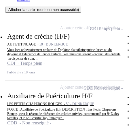
Afficher la carte
(contenu non-accessible)
Ajouter cette offre à ma sélection
CDI
Temps plein
Agent de crèche (H/F)
AU PETIT NUAGE -
59 - DUNKERQUE
Vous êtes obligatoirement titulaire du Diplôme d'auxiliaire puéricultrice ou du
diplôme d' Educatrice de Jeunes Enfants. Vos missions seront: -l'accueil des enfants,
-la dispense de soin, ...
CDI - Temps plein
Publié il y a 10 jours
Ajouter cette offre à ma sélection
CDD
Non renseigné
Auxiliaire de Puériculture H/F
LES PETITS CHAPERONS ROUGES -
59 - DUNKERQUE
POSTE : Auxiliaire de Puériculture H/F DESCRIPTION : Les Petits Chaperons
Rouges, c'est le réseau de référence des crèches privées, recommandé par 94% des
familles, et le seul certifié Top Employer...
CDD - Non renseigné