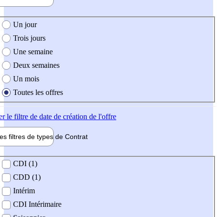
e création de l'offre
Un jour
Trois jours
Une semaine
Deux semaines
Un mois
Toutes les offres
er
le filtre de date de création de l'offre
les filtres de types de
Contrat
de contrat
CDI (1)
CDD (1)
Intérim
CDI Intérimaire