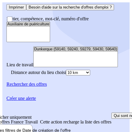
Imprimer
Besoin d'aide sur la recherche d'offres d'emploi ?
Métier, compétence, mot-clé, numéro d'offre
Lieu de travail
Distance autour du lieu choisi
Rechercher
des offres
Créer une alerte
Qui sont n
icher uniquement
 offres France Travail
Cette action recharge la liste des offres
les filtres de
Date de création
de l'offre