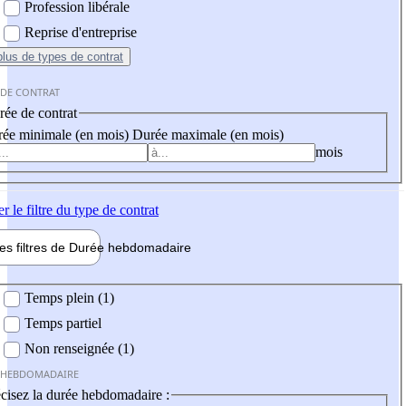
Profession libérale
Reprise d'entreprise
plus
de types de contrat
 DE CONTRAT
ée de contrat
ée minimale (en mois)
Durée maximale (en mois)
mois
er
le filtre du type de contrat
les filtres de
Durée hebdo
madaire
 hebdomadaire
Temps plein (1)
Temps partiel
Non renseignée (1)
 HEBDOMADAIRE
cisez la durée hebdomadaire :