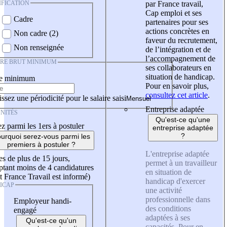
IFICATION
par France travail,
Cap emploi et ses
Cadre
partenaires pour ses
actions concrètes en
Non cadre (2)
faveur du recrutement,
Non renseignée
de l’intégration et de
l’accompagnement de
IRE BRUT MINIMUM
ses collaborateurs en
situation de handicap.
re minimum
Pour en savoir plus,
consultez cet article
.
ssez une périodicité pour le salaire saisi
Entreprise adaptée
NITÉS
Qu'est-ce qu'une
z parmi les 1ers à postuler
entreprise adaptée
?
urquoi serez-vous parmi les
premiers à postuler ?
L'entreprise adaptée
es de plus de 15 jours,
permet à un travailleur
tant moins de 4 candidatures
en situation de
t France Travail est informé)
handicap d'exercer
ICAP
une activité
professionnelle dans
Employeur handi-
des conditions
engagé
adaptées à ses
Qu'est-ce qu'un
capacités. Pour en