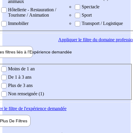
animaux
Spectacle
Hôtellerie - Restauration /
Tourisme / Animation
Sport
Immobilier
Transport / Logistique
Appliquer
le filtre du domaine professi
es filtres liés à l'
Expérience
demandée
ience demandée
Moins de 1 an
De 1 à 3 ans
Plus de 3 ans
Non renseignée (1)
er
le filtre de l'expérience demandée
Plus De
Filtres