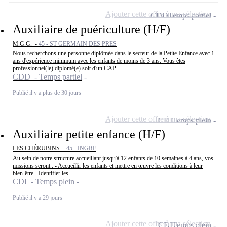
Ajouter cette offre à ma sélection
CDD
Temps partiel
Auxiliaire de puériculture (H/F)
M.G.G. -
45 - ST GERMAIN DES PRES
Nous recherchons une personne diplômée dans le secteur de la Petite Enfance avec 1
ans d'expérience minimum avec les enfants de moins de 3 ans. Vous êtes
professionnel(le) diplomé(e) soit d'un CAP...
CDD - Temps partiel
Publié il y a plus de 30 jours
Ajouter cette offre à ma sélection
CDI
Temps plein
Auxiliaire petite enfance (H/F)
LES CHÉRUBINS -
45 - INGRE
Au sein de notre structure accueillant jusqu'à 12 enfants de 10 semaines à 4 ans, vos
missions seront : - Accueillir les enfants et mettre en œuvre les conditions à leur
bien-être - Identifier les...
CDI - Temps plein
Publié il y a 29 jours
Ajouter cette offre à ma sélection
CDI
Temps plein