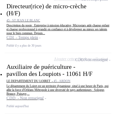
Directeur(rice) de micro-crèche
(H/F)
45 - ST JEAN LE BLANC
Description du poste : Entreprise à mission éducative, Microstars aide chaque enfant
et chaque professionnel à grandir en confiance et à développer au mieux ses talents
pour le bien commun. Depuis...
CDI - Temps plein
Publié il y a plus de 30 jours
Ajouter cette offre à ma sélection
CDD
Non renseigné
Auxiliaire de puériculture -
pavillon des Loupiots - 11061 H/F
LE DEPARTEMENT DU LOIRET -
45 - ARDON
Le département du Loiret est un territoire dynamique, situé à une heure de Paris, qui
allie la force d'Orléans Métropole à une diversité de pays authentiques : Sologne,
Beauce, Puisaye,...
CDD - Non renseigné
Publié aujourd'hui