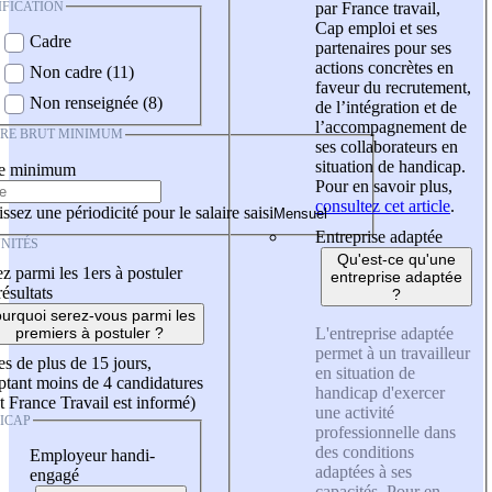
IFICATION
par France travail,
Cap emploi et ses
Cadre
partenaires pour ses
actions concrètes en
Non cadre (11)
faveur du recrutement,
Non renseignée (8)
de l’intégration et de
l’accompagnement de
IRE BRUT MINIMUM
ses collaborateurs en
situation de handicap.
re minimum
Pour en savoir plus,
consultez cet article
.
ssez une périodicité pour le salaire saisi
Entreprise adaptée
NITÉS
Qu'est-ce qu'une
z parmi les 1ers à postuler
entreprise adaptée
résultats
?
urquoi serez-vous parmi les
L'entreprise adaptée
premiers à postuler ?
permet à un travailleur
es de plus de 15 jours,
en situation de
tant moins de 4 candidatures
handicap d'exercer
t France Travail est informé)
une activité
ICAP
professionnelle dans
des conditions
Employeur handi-
adaptées à ses
engagé
capacités. Pour en