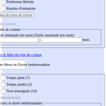
Profession libérale
Reprise d'entreprise
plus
de types de contrat
 DE CONTRAT
ée de contrat
ée minimale (en mois)
Durée maximale (en mois)
mois
er
le filtre du type de contrat
les filtres de
Durée hebdo
madaire
 hebdomadaire
Temps plein (7)
Temps partiel (2)
Non renseignée (10)
 HEBDOMADAIRE
cisez la durée hebdomadaire :