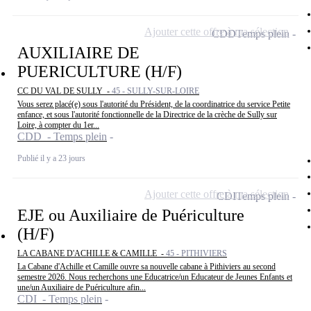
Ajouter cette offre à ma sélection
CDD
Temps plein
AUXILIAIRE DE
PUERICULTURE (H/F)
CC DU VAL DE SULLY -
45 - SULLY-SUR-LOIRE
Vous serez placé(e) sous l'autorité du Président, de la coordinatrice du service Petite
enfance, et sous l'autorité fonctionnelle de la Directrice de la crèche de Sully sur
Loire, à compter du 1er...
CDD - Temps plein
Publié il y a 23 jours
Ajouter cette offre à ma sélection
CDI
Temps plein
EJE ou Auxiliaire de Puériculture
(H/F)
LA CABANE D'ACHILLE & CAMILLE -
45 - PITHIVIERS
La Cabane d'Achille et Camille ouvre sa nouvelle cabane à Pithiviers au second
semestre 2026. Nous recherchons une Educatrice/un Educateur de Jeunes Enfants et
une/un Auxiliaire de Puériculture afin...
CDI - Temps plein