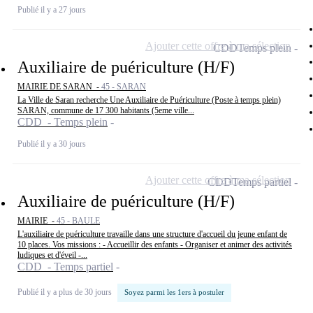
Publié il y a 27 jours
Ajouter cette offre à ma sélection
CDD
Temps plein
Auxiliaire de puériculture (H/F)
MAIRIE DE SARAN -
45 - SARAN
La Ville de Saran recherche Une Auxiliaire de Puériculture (Poste à temps plein)
SARAN, commune de 17 300 habitants (5eme ville...
CDD - Temps plein
Publié il y a 30 jours
Ajouter cette offre à ma sélection
CDD
Temps partiel
Auxiliaire de puériculture (H/F)
MAIRIE -
45 - BAULE
L'auxiliaire de puériculture travaille dans une structure d'accueil du jeune enfant de
10 places. Vos missions : - Accueillir des enfants - Organiser et animer des activités
ludiques et d'éveil -...
CDD - Temps partiel
Publié il y a plus de 30 jours
Soyez parmi les 1ers à postuler