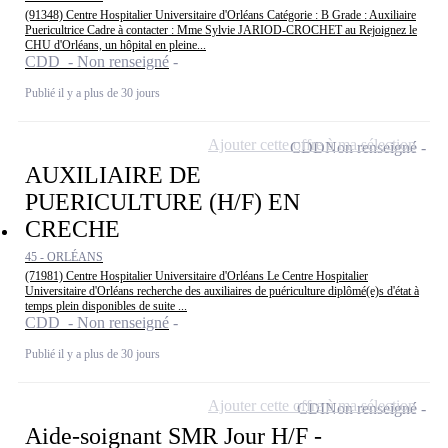
(91348) Centre Hospitalier Universitaire d'Orléans Catégorie : B Grade : Auxiliaire
Puericultrice Cadre à contacter : Mme Sylvie JARIOD-CROCHET au Rejoignez le
CHU d'Orléans, un hôpital en pleine...
CDD - Non renseigné
Publié il y a plus de 30 jours
Ajouter cette offre à ma sélection
CDD
Non renseigné
AUXILIAIRE DE
PUERICULTURE (H/F) EN
CRECHE
45 - ORLÉANS
(71981) Centre Hospitalier Universitaire d'Orléans Le Centre Hospitalier
Universitaire d'Orléans recherche des auxiliaires de puériculture diplômé(e)s d'état à
temps plein disponibles de suite ...
CDD - Non renseigné
Publié il y a plus de 30 jours
Ajouter cette offre à ma sélection
CDI
Non renseigné
Aide-soignant SMR Jour H/F -