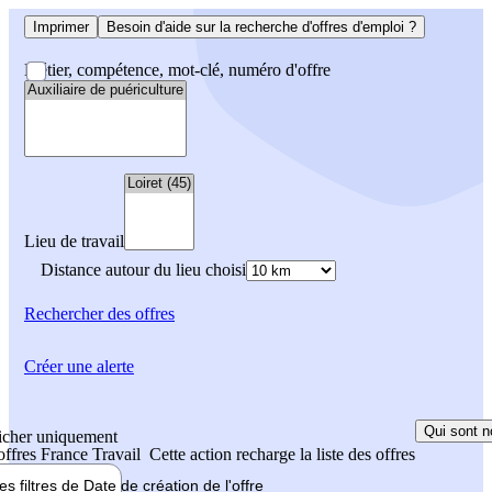
Imprimer
Besoin d'aide sur la recherche d'offres d'emploi ?
Métier, compétence, mot-clé, numéro d'offre
Lieu de travail
Distance autour du lieu choisi
Rechercher
des offres
Créer une alerte
Qui sont n
icher uniquement
 offres France Travail
Cette action recharge la liste des offres
les filtres de
Date de création
de l'offre