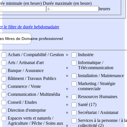
ée minimale (en heure)
Durée maximale (en heure)
heures
er
le filtre de durée hebdomadaire
les filtres de
Domaine pro
fessionnel
ne professionel
Achats / Comptabilité / Gestion
Industrie
Arts / Artisanat d'art
Informatique /
Télécommunication
Banque / Assurance
Installation / Maintenance
Bâtiment / Travaux Publics
Marketing / Stratégie
Commerce / Vente
commerciale
Communication / Multimédia
Ressources Humaines
Conseil / Etudes
Santé (17)
Direction d'entreprise
Secrétariat / Assistanat
Espaces verts et naturels /
Services à la personne / à l
Agriculture / Pêche / Soins aux
collectivité (2)