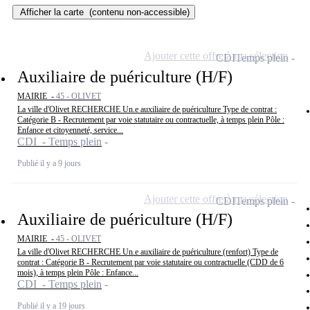
Afficher la carte
(contenu non-accessible)
Ajouter cette offre à ma sélection
CDI
Temps plein
Auxiliaire de puériculture (H/F)
MAIRIE -
45 - OLIVET
La ville d'Olivet RECHERCHE Un.e auxiliaire de puériculture Type de contrat :
Catégorie B - Recrutement par voie statutaire ou contractuelle, à temps plein Pôle :
Enfance et citoyenneté, service...
CDI - Temps plein
Publié il y a 9 jours
Ajouter cette offre à ma sélection
CDI
Temps plein
Auxiliaire de puériculture (H/F)
MAIRIE -
45 - OLIVET
La ville d'Olivet RECHERCHE Un.e auxiliaire de puériculture (renfort) Type de
contrat : Catégorie B - Recrutement par voie statutaire ou contractuelle (CDD de 6
mois), à temps plein Pôle : Enfance...
CDI - Temps plein
Publié il y a 19 jours