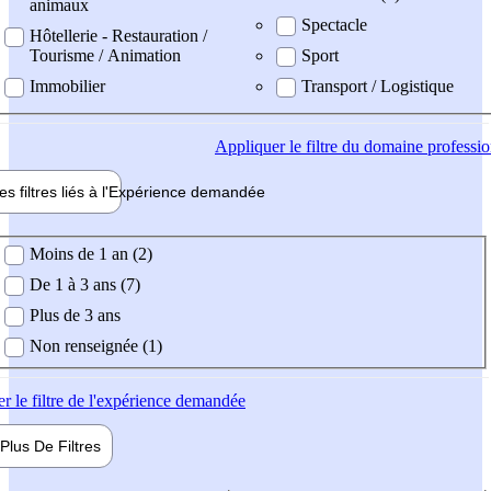
animaux
Spectacle
Hôtellerie - Restauration /
Tourisme / Animation
Sport
Immobilier
Transport / Logistique
Appliquer
le filtre du domaine professi
es filtres liés à l'
Expérience
demandée
ience demandée
Moins de 1 an (2)
De 1 à 3 ans (7)
Plus de 3 ans
Non renseignée (1)
er
le filtre de l'expérience demandée
Plus De
Filtres