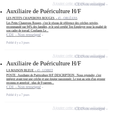
Ajouter cette offre à ma sélection
CDI
Non renseigné
Auxiliaire de Puériculture H/F
LES PETITS CHAPERONS ROUGES -
45 - ORLÉANS
Les Petits Chaperons Rouges, c'est le réseau de référence des crèches privées,
recommandé par 94% des familles, et le seul certifié Top Employer pour la qualité de
son cadre de travail. Confiants Le...
CDI - Non renseigné
Publié il y a 3 jours
Ajouter cette offre à ma sélection
CDI
Non renseigné
Auxiliaire de Puériculture H/F
LA MAISON BLEUE -
45 - LOIRET
POSTE : Auxiliaire de Puériculture H/F DESCRIPTION : Nous rejoindre, c'est
intégrer avant tout une crèche et une équipe passionnée. Le tout au sein d'un groupe
reconnu et apprécié : plus de 9 parents...
CDI - Non renseigné
Publié il y a 7 jours
Ajouter cette offre à ma sélection
CDI
Non renseigné