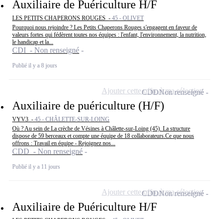
Auxiliaire de Puériculture H/F
LES PETITS CHAPERONS ROUGES -
45 - OLIVET
Pourquoi nous rejoindre ? Les Petits Chaperons Rouges s'engagent en faveur de
valeurs fortes qui fédèrent toutes nos équipes : l'enfant, l'environnement, la nutrition,
le handicap et la...
CDI - Non renseigné
Publié il y a 8 jours
Ajouter cette offre à ma sélection
CDD
Non renseigné
Auxiliaire de puériculture (H/F)
VYV3 -
45 - CHÂLETTE-SUR-LOING
Où ? Au sein de La crèche de Vésines à Châlette-sur-Loing (45). La structure
dispose de 59 berceaux et compte une équipe de 18 collaborateurs.Ce que nous
offrons : Travail en équipe - Rejoignez nos...
CDD - Non renseigné
Publié il y a 11 jours
Ajouter cette offre à ma sélection
CDD
Non renseigné
Auxiliaire de Puériculture H/F