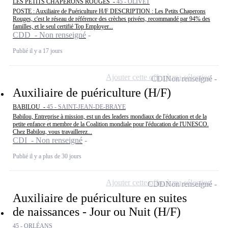
LES PETITS CHAPERONS ROUGES -
45 - OLIVET
POSTE : Auxiliaire de Puériculture H/F DESCRIPTION : Les Petits Chaperons
Rouges, c'est le réseau de référence des crèches privées, recommandé par 94% des
familles, et le seul certifié Top Employer...
CDD - Non renseigné
Publié il y a 17 jours
Ajouter cette offre à ma sélection
CDI
Non renseigné
Auxiliaire de puériculture (H/F)
BABILOU -
45 - SAINT-JEAN-DE-BRAYE
Babilou, Entreprise à mission, est un des leaders mondiaux de l'éducation et de la
petite enfance et membre de la Coalition mondiale pour l'éducation de l'UNESCO.
Chez Babilou, vous travaillerez...
CDI - Non renseigné
Publié il y a plus de 30 jours
Ajouter cette offre à ma sélection
CDD
Non renseigné
Auxiliaire de puériculture en suites
de naissances - Jour ou Nuit (H/F)
45 - ORLÉANS